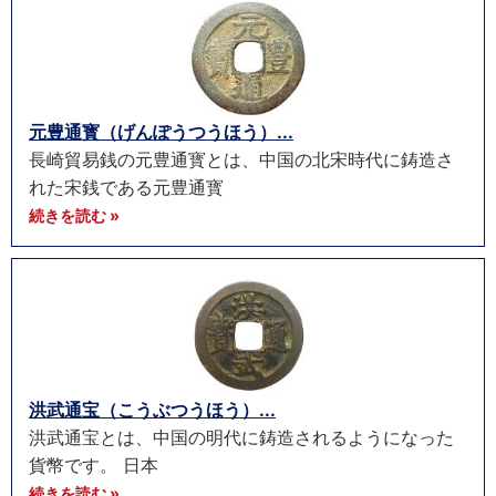
元豊通寳（げんぽうつうほう）...
長崎貿易銭の元豊通寳とは、中国の北宋時代に鋳造さ
れた宋銭である元豊通寳
続きを読む »
洪武通宝（こうぶつうほう）...
洪武通宝とは、中国の明代に鋳造されるようになった
貨幣です。 日本
続きを読む »