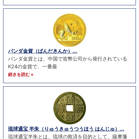
パンダ金貨（ぱんだきんか）...
パンダ金貨とは、中国で造幣公司から発行されている
K24の金貨で、一番最
続きを読む »
琉球通宝 半朱（りゅうきゅうつうほう はんじゅ）...
琉球通宝半朱とは、琉球の救済を目的として、薩摩藩