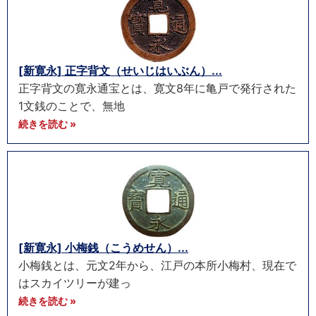
[新寛永] 正字背文（せいじはいぶん）...
正字背文の寛永通宝とは、寛文8年に亀戸で発行された
1文銭のことで、無地
続きを読む »
[新寛永] 小梅銭（こうめせん）...
小梅銭とは、元文2年から、江戸の本所小梅村、現在で
はスカイツリーが建っ
続きを読む »