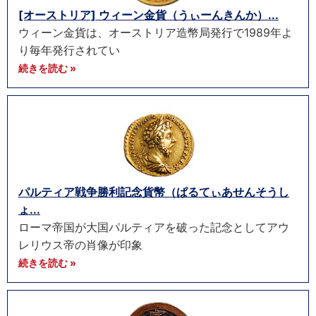
[オーストリア] ウィーン金貨（うぃーんきんか）...
ウィーン金貨は、オーストリア造幣局発行で1989年よ
り毎年発行されてい
続きを読む »
パルティア戦争勝利記念貨幣（ぱるてぃあせんそうし
ょ...
ローマ帝国が大国パルティアを破った記念としてアウ
レリウス帝の肖像が印象
続きを読む »