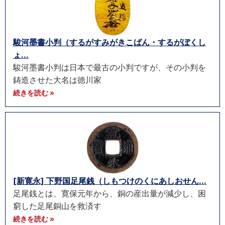
駿河墨書小判（するがすみがきこばん・するがぼくし
ょ...
駿河墨書小判は日本で最古の小判ですが、その小判を
鋳造させた大名は徳川家
続きを読む »
[新寛永] 下野国足尾銭（しもつけのくにあしおせん...
足尾銭とは、寛保元年から、銅の産出量が減少し、困
窮した足尾銅山を救済す
続きを読む »