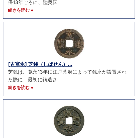
保13年ごろに、陸奥国
続きを読む »
[古寛永] 芝銭（しばせん）...
芝銭は、寛永13年に江戸幕府によって銭座が設置され
た際に、最初に鋳造さ
続きを読む »