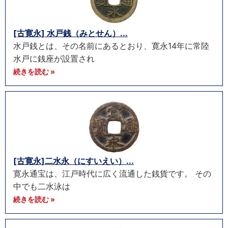
[古寛永] 水戸銭（みとせん）...
水戸銭とは、その名前にあるとおり、寛永14年に常陸
水戸に銭座が設置され
続きを読む »
[古寛永]二水永（にすいえい）...
寛永通宝は、江戸時代に広く流通した銭貨です。 その
中でも二水泳は
続きを読む »