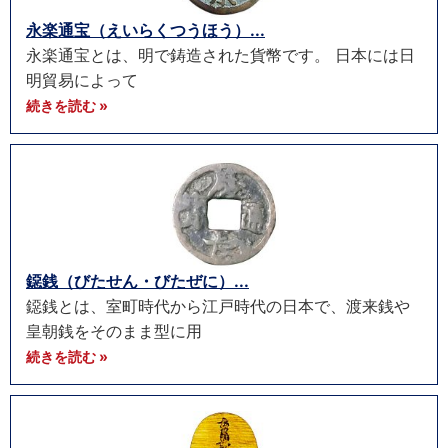
永楽通宝（えいらくつうほう）...
永楽通宝とは、明で鋳造された貨幣です。 日本には日
明貿易によって
続きを読む »
鐚銭（びたせん・びたぜに）...
鐚銭とは、室町時代から江戸時代の日本で、渡来銭や
皇朝銭をそのまま型に用
続きを読む »