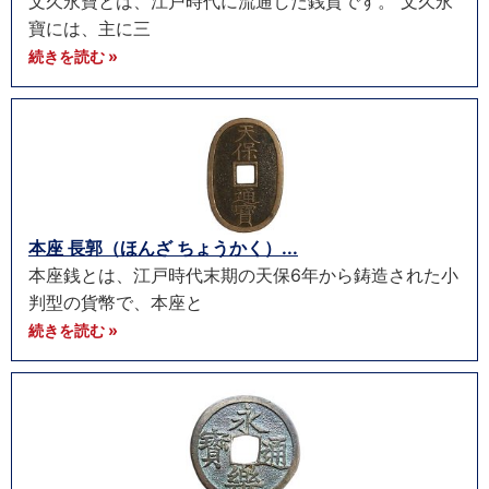
文久永寶とは、江戸時代に流通した銭貨です。 文久永
寶には、主に三
続きを読む »
本座 長郭（ほんざ ちょうかく）...
本座銭とは、江戸時代末期の天保6年から鋳造された小
判型の貨幣で、本座と
続きを読む »