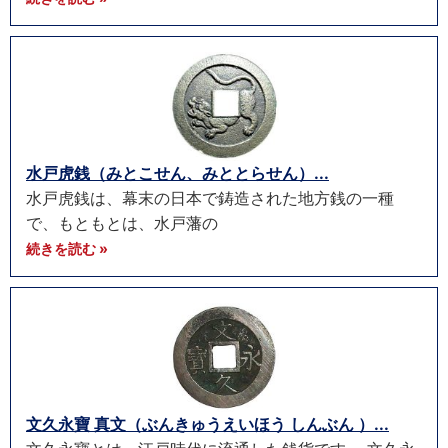
水戸虎銭（みとこせん、みととらせん）...
水戸虎銭は、幕末の日本で鋳造された地方銭の一種
で、もともとは、水戸藩の
続きを読む »
文久永寶 真文（ぶんきゅうえいほう しんぶん ）...