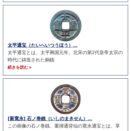
太平通宝（たいへいつうほう）...
太平通宝とは、太平興国元年、北宋の第2代皇帝太宗の
時代に鋳造された銅銭
続きを読む »
[新寛永] 石ノ巻銭（いしのまきせん）...
この画像の石ノ巻銭、重揮通背仙の寛永通宝とは、享