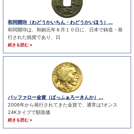
和同開珎（わどうかいちん・わどうかいほう）...
和同開珎は、和銅元年８月１０日に、日本で鋳造・発
行された銭貨であり、日
続きを読む »
バッファロー金貨（ばっふぁろーきんか）...
2006年から発行されてきた金貨で、通常は1オンス
24Kタイプで額面価
続きを読む »