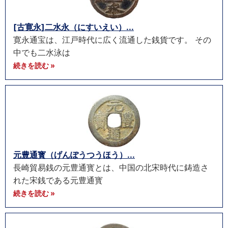
[古寛永]二水永（にすいえい）...
寛永通宝は、江戸時代に広く流通した銭貨です。 その
中でも二水泳は
続きを読む »
元豊通寳（げんぽうつうほう）...
長崎貿易銭の元豊通寳とは、中国の北宋時代に鋳造さ
れた宋銭である元豊通寳
続きを読む »