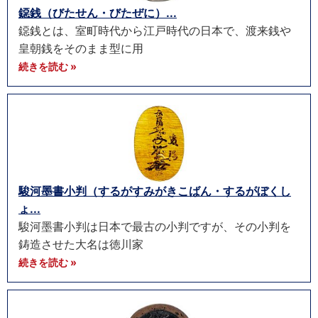
鐚銭（びたせん・びたぜに）...
鐚銭とは、室町時代から江戸時代の日本で、渡来銭や
皇朝銭をそのまま型に用
続きを読む »
駿河墨書小判（するがすみがきこばん・するがぼくし
ょ...
駿河墨書小判は日本で最古の小判ですが、その小判を
鋳造させた大名は徳川家
続きを読む »