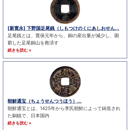
[新寛永] 下野国足尾銭（しもつけのくにあしおせん...
足尾銭とは、寛保元年から、銅の産出量が減少し、困
窮した足尾銅山を救済す
続きを読む »
朝鮮通宝（ちょうせんつうほう）...
朝鮮通宝とは、1425年から李氏朝鮮によって鋳造され
た銅銭で、日本国内
続きを読む »