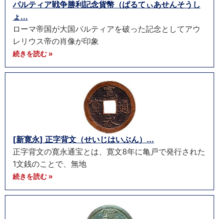
パルティア戦争勝利記念貨幣（ぱるてぃあせんそうし
ょ...
ローマ帝国が大国パルティアを破った記念としてアウ
レリウス帝の肖像が印象
続きを読む »
[新寛永] 正字背文（せいじはいぶん）...
正字背文の寛永通宝とは、寛文8年に亀戸で発行された
1文銭のことで、無地
続きを読む »