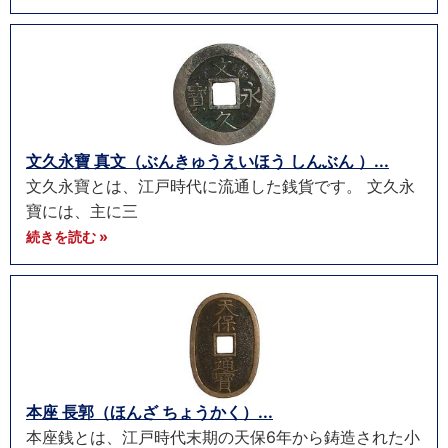
文久永寶 真文（ぶんきゅうえいほう しんぶん ）...
文久永寶とは、江戸時代に流通した銭貨です。 文久永
寶には、主に三
続きを読む »
本座 長郭（ほんざ ちょうかく）...
本座銭とは、江戸時代末期の天保6年から鋳造された小