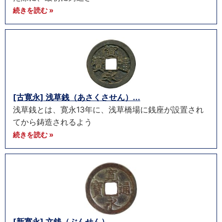
続きを読む »
[古寛永] 浅草銭（あさくさせん）...
浅草銭とは、寛永13年に、浅草橋場に銭座が設置され
てから鋳造されるよう
続きを読む »
[新寛永] 文銭（ぶんせん）...