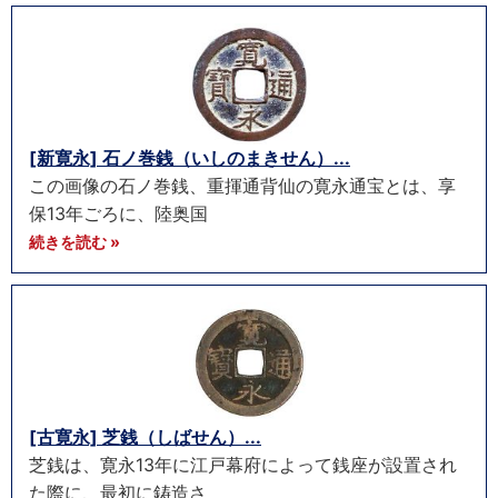
[新寛永] 石ノ巻銭（いしのまきせん）...
この画像の石ノ巻銭、重揮通背仙の寛永通宝とは、享
保13年ごろに、陸奥国
続きを読む »
[古寛永] 芝銭（しばせん）...
芝銭は、寛永13年に江戸幕府によって銭座が設置され
た際に、最初に鋳造さ