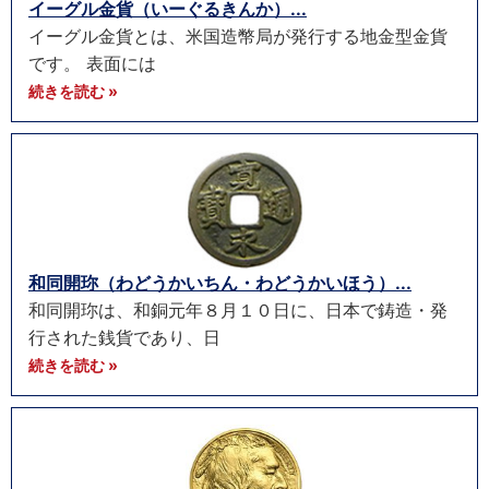
イーグル金貨（いーぐるきんか）...
イーグル金貨とは、米国造幣局が発行する地金型金貨
です。 表面には
続きを読む »
和同開珎（わどうかいちん・わどうかいほう）...
和同開珎は、和銅元年８月１０日に、日本で鋳造・発
行された銭貨であり、日
続きを読む »