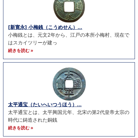
[新寛永] 小梅銭（こうめせん）...
小梅銭とは、元文2年から、江戸の本所小梅村、現在で
はスカイツリーが建っ
続きを読む »
太平通宝（たいへいつうほう）...
太平通宝とは、太平興国元年、北宋の第2代皇帝太宗の
時代に鋳造された銅銭
続きを読む »