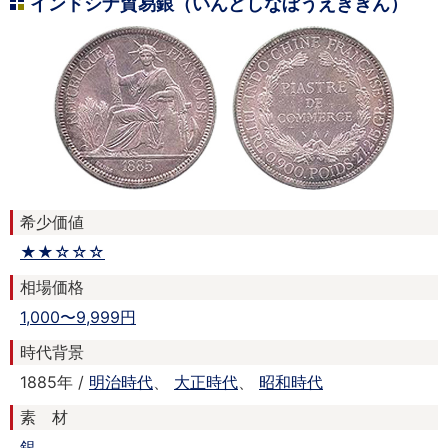
インドシナ貿易銀（いんどしなぼうえきぎん）
希少価値
★★☆☆☆
相場価格
1,000〜9,999円
時代背景
1885年 /
明治時代
、
大正時代
、
昭和時代
素 材
銀