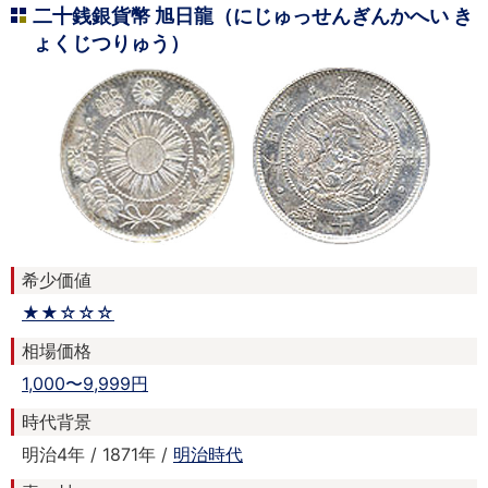
二十銭銀貨幣 旭日龍（にじゅっせんぎんかへい き
ょくじつりゅう）
希少価値
★★☆☆☆
相場価格
1,000〜9,999円
時代背景
明治4年 / 1871年 /
明治時代