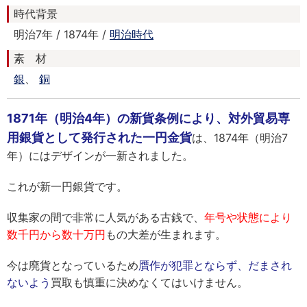
時代背景
明治7年 / 1874年 /
明治時代
素 材
銀
、
銅
1871年（明治4年）の新貨条例により、対外貿易専
用銀貨として発行された一円金貨
は、1874年（明治7
年）にはデザインが一新されました。
これが新一円銀貨です。
収集家の間で非常に人気がある古銭で、
年号や状態により
数千円から数十万円
もの大差が生まれます。
今は廃貨となっているため
贋作が犯罪とならず、だまされ
ないよう
買取も慎重に決めなくてはいけません。