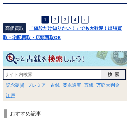
1
2
3
4
»
高価買取
「値段だけ知りたい！」でも大歓迎！出張買
取・宅配買取・店頭買取OK
検索
記念硬貨
プレミア 古銭
寛永通宝
五銭
万延大判金
江戸
おすすめ記事