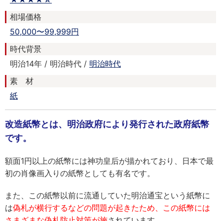
相場価格
50,000〜99,999円
時代背景
明治14年 / 明治時代 /
明治時代
素 材
紙
改造紙幣とは、明治政府により発行された政府紙幣
です。
額面1円以上の紙幣には神功皇后が描かれており、日本で最
初の肖像画入りの紙幣としても有名です。
また、この紙幣以前に流通していた明治通宝という紙幣に
は
偽札が横行するなどの問題が起きたため、この紙幣には
さまざまな偽札防止対策が施
されています。