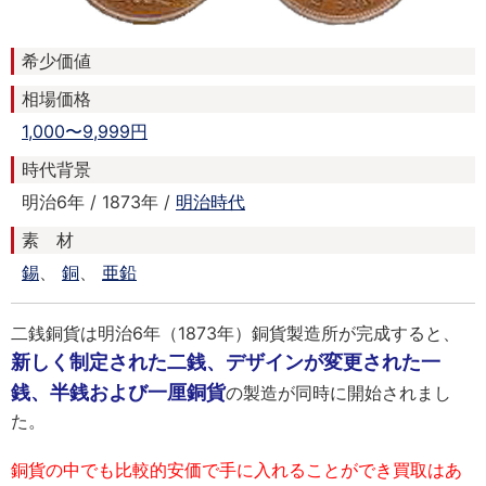
希少価値
相場価格
1,000〜9,999円
時代背景
明治6年 / 1873年 /
明治時代
素 材
錫
、
銅
、
亜鉛
二銭銅貨は明治6年（1873年）銅貨製造所が完成すると、
新しく制定された二銭、デザインが変更された一
銭、半銭および一厘銅貨
の製造が同時に開始されまし
た。
銅貨の中でも比較的安価で手に入れることができ買取はあ