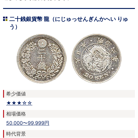
二十銭銀貨幣 龍（にじゅっせんぎんかへい りゅ
う）
希少価値
★★★☆☆
相場価格
50,000〜99,999円
時代背景