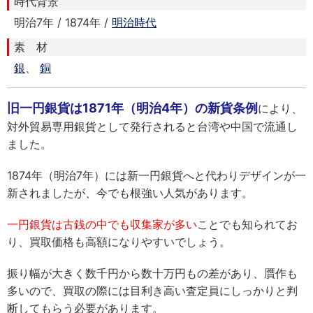
時代背景
明治7年 / 1874年 /
明治時代
素 材
銀
、
銅
旧一円銀貨は1871年（明治4年）の新貨条例
により、
対外貿易専用銀貨として発行されると台湾や中国で流通し
ました。
1874年（明治7年）には新一円銀貨へと代わりデザインが一
新されましたが、今でも根強い人気があります。
一円銀貨は古銭の中でも収集家が多い
ことでも知られてお
り、買取価格も高額になりやすいでしょう。
振り幅が大きく数千円から数十万円もの差があり、贋作も
多いので、買取の際には目利き高い査定員にしっかりと判
断してもらう必要があります。