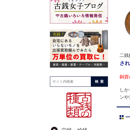
二銭
され
銅貨
検索
しか
ンや