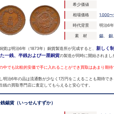
希少価値
相場価格
1,000〜
時代背景
明治6年 
素 材
錫
、
銅
新しく
銅貨は明治6年（1873年）銅貨製造所が完成すると、
た一銭、半銭および一厘銅貨
の製造が同時に開始されまし
の中でも比較的安価で手に入れることができ買取はあまり期待
し明治6年の品は流通数が少なく1万円をこえることも期待で
古銭の買取専門店に査定してもらえると安心です。
一銭錫貨（いっせんすずか）