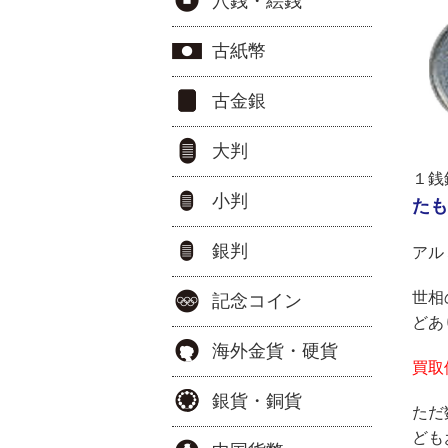
穴銭・絵銭
古紙幣
古金銀
大判
１銭
小判
たも
銀判
アル
世相
記念コイン
どあ
海外金貨・硬貨
買取
銀貨・銅貨
ただ
ども