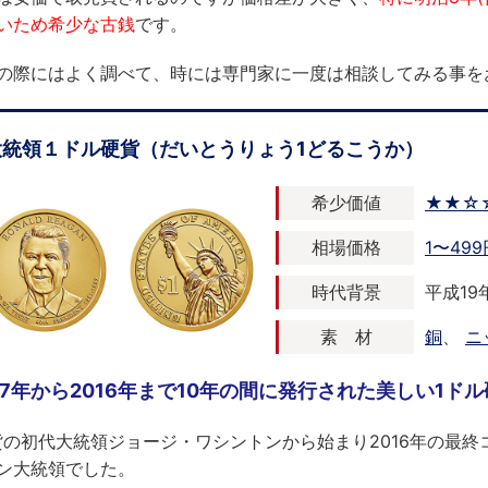
いため希少な古銭
です。
の際にはよく調べて、時には専門家に一度は相談してみる事を
大統領１ドル硬貨（だいとうりょう1どるこうか）
希少価値
★★☆
相場価格
1〜499
時代背景
平成19年
素 材
銅
、
ニ
07年から2016年まで10年の間に発行された美しい1ド
貨の初代大統領ジョージ・ワシントンから始まり2016年の最終コ
ン大統領でした。