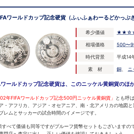
FIFAワールドカップ記念硬貨（ふぃふぁわーるどかっぷ
希少価値
★★☆
相場価格
500〜9
時代背景
平成14年
素 材
銅
、
ニ
FAワールドカップ記念硬貨は、このニッケル黄銅貨のほ
002年FIFAワールドカップ記念500円ニッケル黄銅貨」
とも呼
ア・アフリカ、アジア・オセアニア、南・北アメリカの地図と
ブレムとサッカーの試合時間のイメージです。
類すべて価値も同等ですがプルーフ貨幣セットもございますの
専門店へ査定に出し、正しい価値を確認しておきましょう。