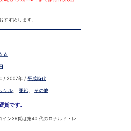
おすすめします。
☆☆
円
 / 2007年 /
平成時代
ッケル
、
亜鉛
、
その他
ル硬貨です。
イン39貨は第40 代のロナルド・レ