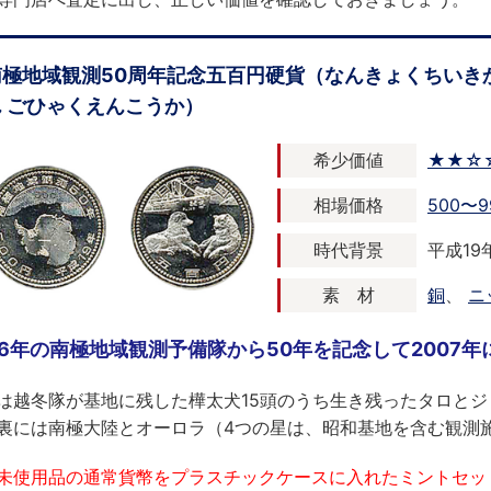
南極地域観測50周年記念五百円硬貨（なんきょくちいき
ん ごひゃくえんこうか）
希少価値
★★☆
相場価格
500〜9
時代背景
平成19年
素 材
銅
、
ニ
56年の南極地域観測予備隊から50年を記念して2007
は越冬隊が基地に残した樺太犬15頭のうち生き残ったタロと
裏には南極大陸とオーロラ（4つの星は、昭和基地を含む観測
未使用品の通常貨幣をプラスチックケースに入れたミントセッ