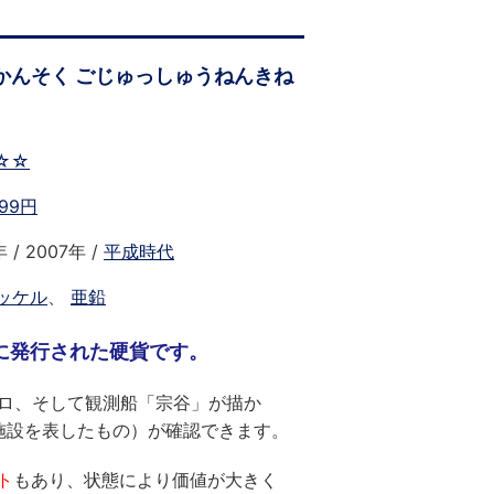
かんそく ごじゅっしゅうねんきね
☆☆
99円
 / 2007年 /
平成時代
ッケル
、
亜鉛
年に発行された硬貨です。
ジロ、そして観測船「宗谷」が描か
施設を表したもの）が確認できます。
ト
もあり、状態により価値が大きく