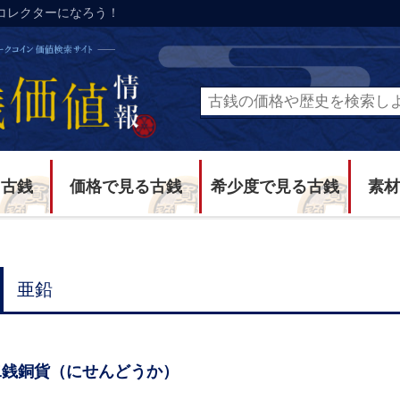
コレクターになろう！
る古銭
価格で見る古銭
希少度で見る古銭
素材
亜鉛
二銭銅貨（にせんどうか）