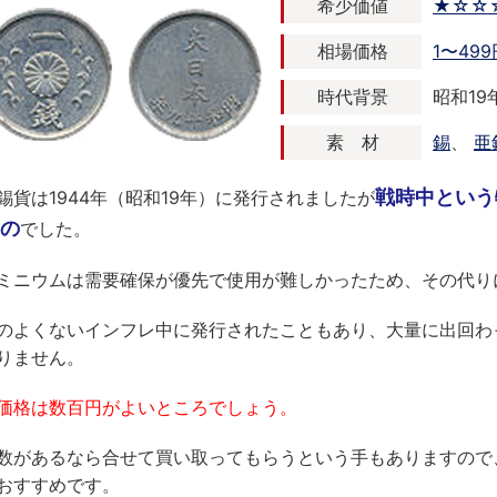
希少価値
★☆☆
相場価格
1〜499
時代背景
昭和19年
素 材
錫
、
亜
戦時中という
錫貨は1944年（昭和19年）に発行されましたが
の
でした。
ミニウムは需要確保が優先で使用が難しかったため、その代り
のよくないインフレ中に発行されたこともあり、大量に出回わ
りません。
価格は数百円がよいところでしょう。
数があるなら合せて買い取ってもらうという手もありますので
おすすめです。