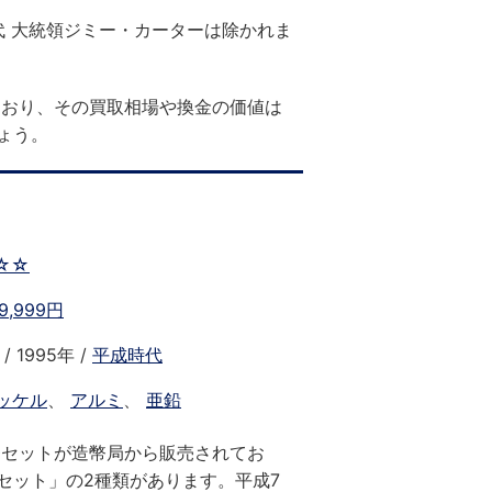
代 大統領ジミー・カーターは除かれま
ており、その買取相場や換金の価値は
ょう。
☆☆
9,999円
/ 1995年 /
平成時代
ッケル
、
アルミ
、
亜鉛
幣セットが造幣局から販売されてお
セット」の2種類があります。平成7