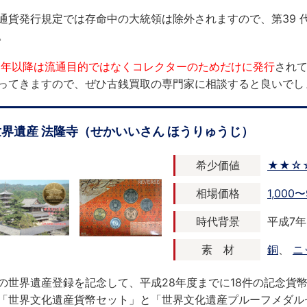
通貨発行規定では存命中の大統領は除外されますので、第39 
。
12年以降は流通目的ではなくコレクターのためだけに発行
され
ってきますので、ぜひ古銭買取の専門家に相談すると良いでし
世界遺産 法隆寺（せかいいさん ほうりゅうじ）
希少価値
★★☆
相場価格
1,000〜
時代背景
平成7年 
素 材
銅
、
ニ
の世界遺産登録を記念して、平成28年度までに18件の記念貨
「世界文化遺産貨幣セット」と「世界文化遺産プルーフメダル