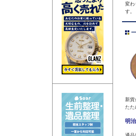
変わ
す。
新貨
たた
明治
通品