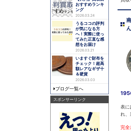
おすすめランキ
ング
2026.03.24
うるココの評判
が気になる方
へ！実際に使っ
てみた正直な感
想をお届け
2026.03.21
いますぐ財布を
チェック！超高
額レアなギザ十
＆硬貨
2026.03.03
ブログ一覧へ
19
スポンサーリンク
表に
れ、
完全