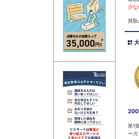
少な
買取
20
第1
ーガ