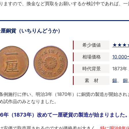
りますので、換金など買取をお願いするか検討中であれば、一
一厘銅貨（いちりんどうか）
希少価値
★★★
相場価格
10,00
時代背景
1873年
素 材
錫
、
銅
条例施行に伴い、明治3年（1870年）に銅貨の製造が開始さ
め試作品のみとなりました。
6年（1873年）改めて一厘硬貨の製造が始まりました
は安価で取売買されるのですが価格差が大きく、
特に明治8年