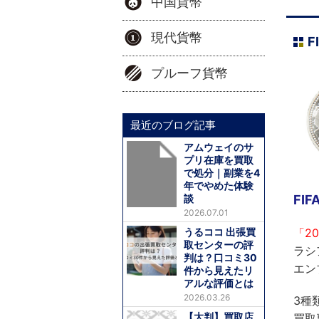
中国貨幣
現代貨幣
プルーフ貨幣
最近のブログ記事
アムウェイのサ
プリ在庫を買取
で処分｜副業を4
年でやめた体験
談
FI
2026.07.01
うるココ 出張買
「2
取センターの評
ラシ
判は？口コミ30
エン
件から見えたリ
アルな評価とは
2026.03.26
3種
【大判】買取店
買取