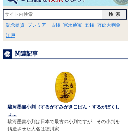
検索
記念硬貨
プレミア 古銭
寛永通宝
五銭
万延大判金
江戸
関連記事
駿河墨書小判（するがすみがきこばん・するがぼくし
ょ...
駿河墨書小判は日本で最古の小判ですが、その小判を
鋳造させた大名は徳川家