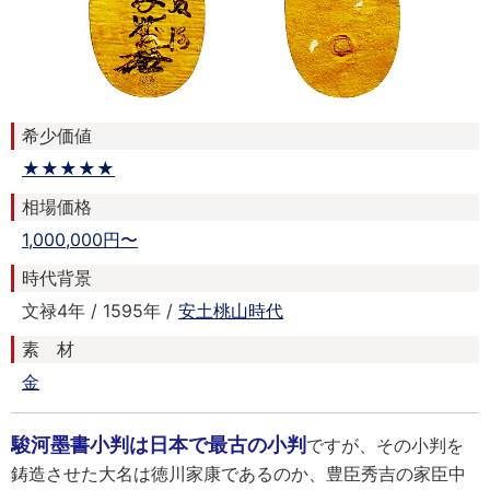
希少価値
★★★★★
相場価格
1,000,000円〜
時代背景
文禄4年 / 1595年 /
安土桃山時代
素 材
金
駿河墨書小判は日本で最古の小判
ですが、その小判を
鋳造させた大名は徳川家康であるのか、豊臣秀吉の家臣中