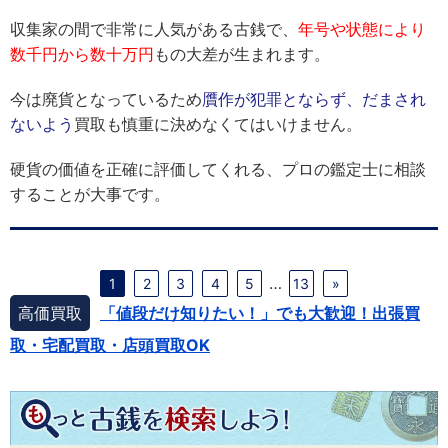
収集家の間で非常に人気がある古銭で、
年号や状態により
数千円から数十万円
もの大差が生まれます。
今は廃貨となっているため
贋作が犯罪とならず、だまされ
ないよう
買取も慎重に決めなくてはいけません。
硬貨の価値を正確に評価してくれる、プロの鑑定士に相談
することが大事です。
…
1
2
3
4
5
13
»
高価買取
「値段だけ知りたい！」でも大歓迎！出張買
取・宅配買取・店頭買取OK