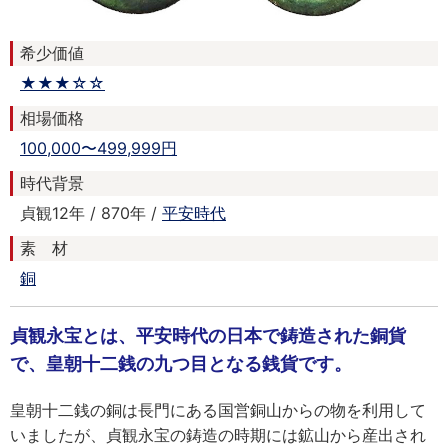
希少価値
★★★☆☆
相場価格
100,000〜499,999円
時代背景
貞観12年 / 870年 /
平安時代
素 材
銅
貞観永宝とは、平安時代の日本で鋳造された銅貨
で、皇朝十二銭の九つ目となる銭貨です。
皇朝十二銭の銅は長門にある国営銅山からの物を利用して
いましたが、貞観永宝の鋳造の時期には鉱山から産出され