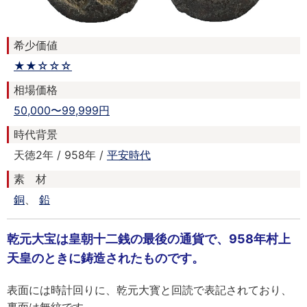
希少価値
★★☆☆☆
相場価格
50,000〜99,999円
時代背景
天徳2年 / 958年 /
平安時代
素 材
銅
、
鉛
乾元大宝は皇朝十二銭の最後の通貨で、958年村上
天皇のときに鋳造されたものです。
表面には時計回りに、乾元大寳と回読で表記されており、