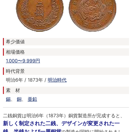
希少価値
相場価格
1,000〜9,999円
時代背景
明治6年 / 1873年 /
明治時代
素 材
錫
、
銅
、
亜鉛
二銭銅貨は明治6年（1873年）銅貨製造所が完成すると、
新しく制定された二銭、デザインが変更された一
銭、半銭および一厘銅貨
の製造が同時に開始されまし