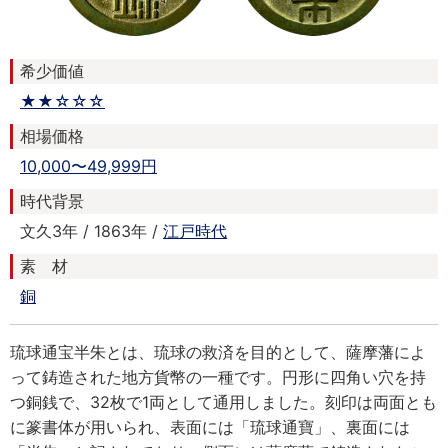
希少価値
★★☆☆☆
相場価格
10,000〜49,999円
時代背景
文久3年 / 1863年 /
江戸時代
素 材
銅
琉球通宝半朱とは、琉球の救済を目的として、薩摩藩によ
って鋳造された地方貨幣の一種です。円形に四角い穴を持
つ銅銭で、32枚で1両として通用しました。刻印は両面とも
に篆書体が用いられ、表面には「琉球通寶」、裏面には