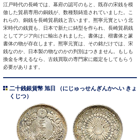
江戸時代の長崎では、幕府の認可のもと、既存の宋銭を模
倣した貿易専用の銅銭が、数種類鋳造されていました。こ
れらの、銅銭を長崎貿易銭と言います。熈寧元寳という北
宋時代の銭貨も、日本で新たに鋳型を作られ、長崎貿易銭
としてアジア向けに輸出されました。書体は、楷書体と篆
書体の物が存在します。熈寧元寳は、その銘だけでは、宋
銭なのか、日本製の物なのかの判別はつきません。もしも
換金を考えるなら、古銭買取の専門家に鑑定をしてもらう
必要があります。
二十銭銀貨幣 旭日 （にじゅっせんぎんかへい きょ
くじつ）