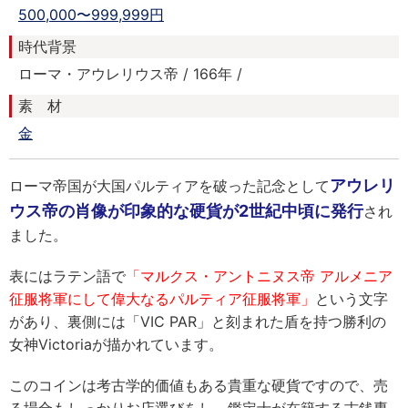
500,000〜999,999円
時代背景
ローマ・アウレリウス帝 / 166年 /
素 材
金
アウレリ
ローマ帝国が大国パルティアを破った記念として
ウス帝の肖像が印象的な硬貨が2世紀中頃に発行
され
ました。
表にはラテン語で
「マルクス・アントニヌス帝 アルメニア
征服将軍にして偉大なるパルティア征服将軍」
という文字
があり、裏側には「VIC PAR」と刻まれた盾を持つ勝利の
女神Victoriaが描かれています。
このコインは考古学的価値もある貴重な硬貨ですので、売