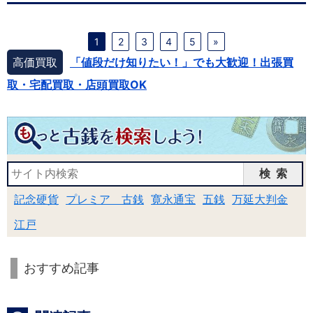
1
2
3
4
5
»
高価買取
「値段だけ知りたい！」でも大歓迎！出張買
取・宅配買取・店頭買取OK
検索
記念硬貨
プレミア 古銭
寛永通宝
五銭
万延大判金
江戸
おすすめ記事