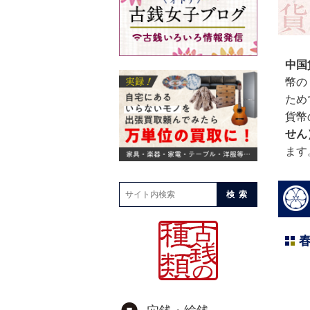
中国
幣の
ため
貨幣
せん
ます
検索