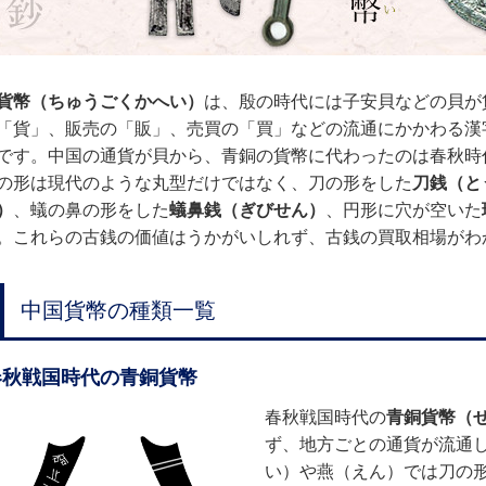
貨幣（ちゅうごくかへい）
は、殷の時代には子安貝などの貝が
「貨」、販売の「販」、売買の「買」などの流通にかかわる漢
です。中国の通貨が貝から、青銅の貨幣に代わったのは春秋時
の形は現代のような丸型だけではなく、刀の形をした
刀銭（と
）
、蟻の鼻の形をした
蟻鼻銭（ぎびせん）
、円形に穴が空いた
。これらの古銭の価値はうかがいしれず、古銭の買取相場がわ
中国貨幣の種類一覧
春秋戦国時代の青銅貨幣
春秋戦国時代の
青銅貨幣（
ず、地方ごとの通貨が流通
い）や燕（えん）では刀の