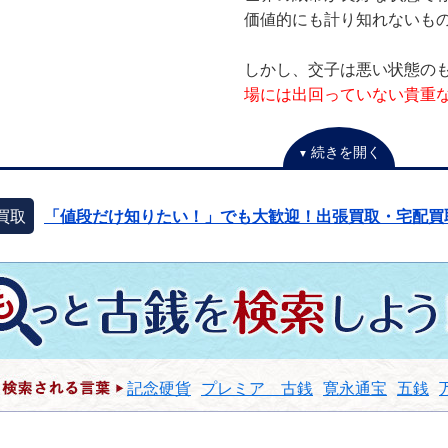
価値的にも計り知れないも
しかし、交子は悪い状態の
場には出回っていない貴重
続きを開く
買取
「値段だけ知りたい！」でも大歓迎！出張買取・宅配買
記念硬貨
プレミア 古銭
寛永通宝
五銭