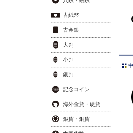
穴銭・絵銭
古紙幣
古金銀
大判
小判
銀判
記念コイン
海外金貨・硬貨
銀貨・銅貨