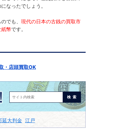
のになったでしょう。
ものでも、
現代の日本の古銭の買取市
な紙幣
です。
取・店頭買取OK
検索
万延大判金
江戸