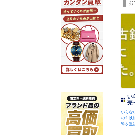
お
い
売
いらな
の2 
幣を重