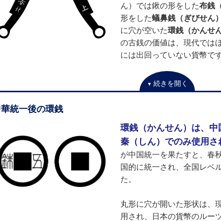
ん）では鍬の形をした
布銭
形をした
蟻鼻銭（ぎびせん
に穴が空いた
環銭（かんせ
の古銭の価値は、現代では
には出回っていない貨幣で
続きを開く
中華統一後の環銭
環銭（かんせん）は、中
秦（しん）でのみ使用さ
が中国統一を果たすと、春
国的に統一され、全国レベ
た。
丸形に穴が開いた形状は、現
用され、日本の貨幣のルー