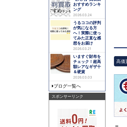
おすすめランキ
ング
2026.03.24
うるココの評判
が気になる方
へ！実際に使っ
てみた正直な感
想をお届け
2026.03.21
いますぐ財布を
高価
チェック！超高
額レアなギザ十
＆硬貨
2026.03.03
ブログ一覧へ
スポンサーリンク