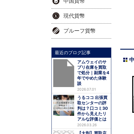
中国貨幣
現代貨幣
プルーフ貨幣
最近のブログ記事
アムウェイのサ
プリ在庫を買取
で処分｜副業を4
年でやめた体験
談
2026.07.01
うるココ 出張買
取センターの評
判は？口コミ30
件から見えたリ
アルな評価とは
2026.03.26
【大判】買取店