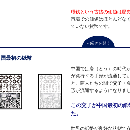
環銭という古銭の価値は歴
市場での価値はほとんどな
ていない貨幣です。
続きを開く
中国最初の紙幣
中国では唐（とう）の時代
が発行する手形が流通して
と、商人たちの間で
交子・
形が流通するようになりま
この交子が中国最初の紙
た。
世界の紙幣が良好な状態で