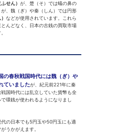
（ふせん）
が、楚（そ）では蟻の鼻の
）
が、魏（ぎ）や秦（しん）では円形
ん）
などが使用されています。これら
ほとんどなく、日本の古銭の買取市場
す。
国の春秋戦国時代には魏（ぎ）や
れていました
が、紀元前221年に秦
秋戦国時代には乱立していた貨幣も全
ルで環銭が使われるようになりまし
代の日本でも5円玉や50円玉にも適
ツがうかがえます。