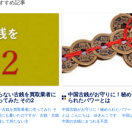
すすめ記事
らない古銭を買取業者に
中国古銭がお守りに！秘め
ってみた その2
られたパワーとは
い古銭を買取業者に売ってみた そ
中国古銭がお守りに！秘められたパワー
以前にも書いたのですが、古銭・古紙
とは こんにちは、ゆきんこです。 今回
複して持たない主
中国の古銭にまつわる不思