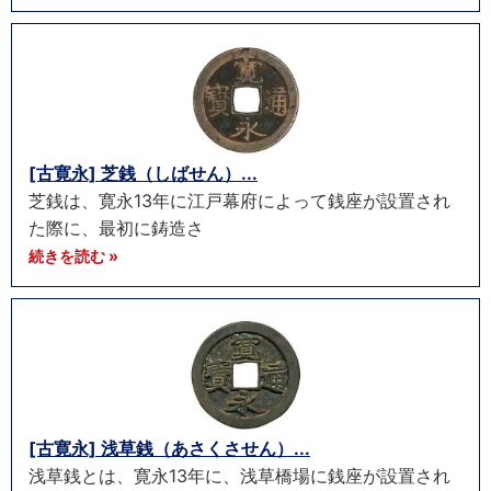
[古寛永] 芝銭（しばせん）...
芝銭は、寛永13年に江戸幕府によって銭座が設置され
た際に、最初に鋳造さ
続きを読む »
[古寛永] 浅草銭（あさくさせん）...
浅草銭とは、寛永13年に、浅草橋場に銭座が設置され