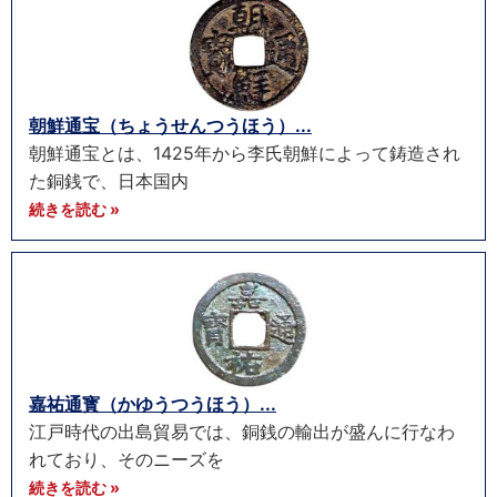
朝鮮通宝（ちょうせんつうほう）...
朝鮮通宝とは、1425年から李氏朝鮮によって鋳造され
た銅銭で、日本国内
続きを読む »
嘉祐通寳（かゆうつうほう）...
江戸時代の出島貿易では、銅銭の輸出が盛んに行なわ
れており、そのニーズを
続きを読む »