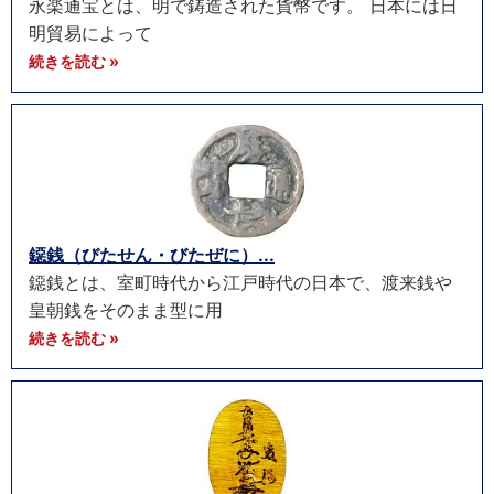
永楽通宝とは、明で鋳造された貨幣です。 日本には日
明貿易によって
続きを読む »
鐚銭（びたせん・びたぜに）...
鐚銭とは、室町時代から江戸時代の日本で、渡来銭や
皇朝銭をそのまま型に用
続きを読む »