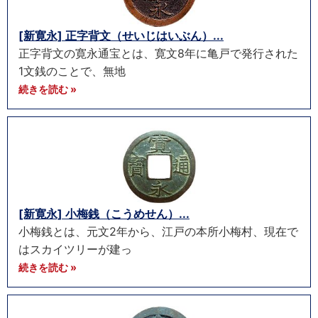
[新寛永] 正字背文（せいじはいぶん）...
正字背文の寛永通宝とは、寛文8年に亀戸で発行された
1文銭のことで、無地
続きを読む »
[新寛永] 小梅銭（こうめせん）...
小梅銭とは、元文2年から、江戸の本所小梅村、現在で
はスカイツリーが建っ
続きを読む »