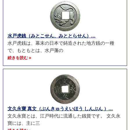
水戸虎銭（みとこせん、みととらせん）...
水戸虎銭は、幕末の日本で鋳造された地方銭の一種
で、もともとは、水戸藩の
続きを読む »
文久永寶 真文（ぶんきゅうえいほう しんぶん ）...
文久永寶とは、江戸時代に流通した銭貨です。 文久永
寶には、主に三