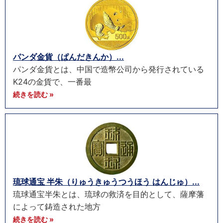
パンダ金貨（ぱんだきんか）...
パンダ金貨とは、中国で造幣公司から発行されている
K24の金貨で、一番最
続きを読む »
琉球通宝 半朱（りゅうきゅうつうほう はんじゅ）...
琉球通宝半朱とは、琉球の救済を目的として、薩摩藩
によって鋳造された地方
続きを読む »