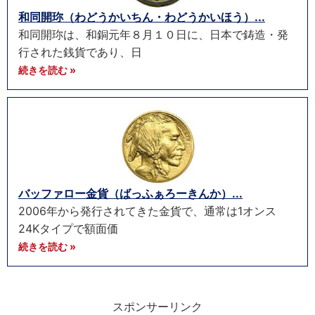
和同開珎（わどうかいちん・わどうかいほう）...
和同開珎は、和銅元年８月１０日に、日本で鋳造・発
行された銭貨であり、日
続きを読む »
バッファロー金貨（ばっふぁろーきんか）...
2006年から発行されてきた金貨で、通常は1オンス
24Kタイプで額面価
続きを読む »
スポンサーリンク