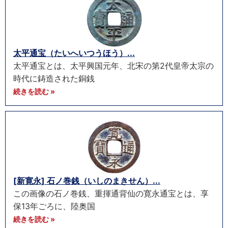
太平通宝（たいへいつうほう）...
太平通宝とは、太平興国元年、北宋の第2代皇帝太宗の
時代に鋳造された銅銭
続きを読む »
[新寛永] 石ノ巻銭（いしのまきせん）...
この画像の石ノ巻銭、重揮通背仙の寛永通宝とは、享
保13年ごろに、陸奥国
続きを読む »