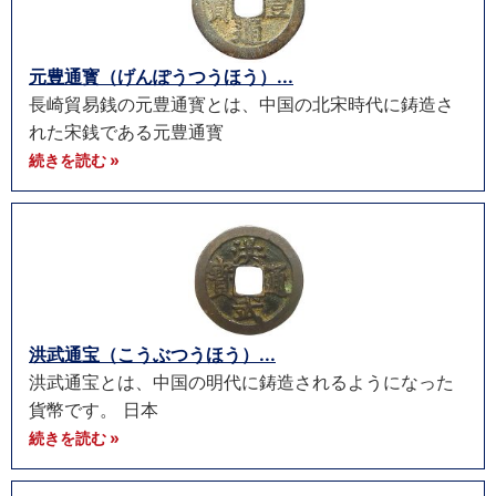
元豊通寳（げんぽうつうほう）...
長崎貿易銭の元豊通寳とは、中国の北宋時代に鋳造さ
れた宋銭である元豊通寳
続きを読む »
洪武通宝（こうぶつうほう）...
洪武通宝とは、中国の明代に鋳造されるようになった
貨幣です。 日本
続きを読む »