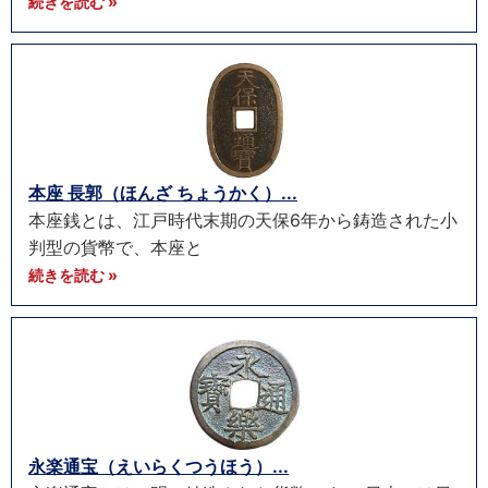
続きを読む »
本座 長郭（ほんざ ちょうかく）...
本座銭とは、江戸時代末期の天保6年から鋳造された小
判型の貨幣で、本座と
続きを読む »
永楽通宝（えいらくつうほう）...