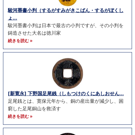
駿河墨書小判（するがすみがきこばん・するがぼくし
ょ...
駿河墨書小判は日本で最古の小判ですが、その小判を
鋳造させた大名は徳川家
続きを読む »
[新寛永] 下野国足尾銭（しもつけのくにあしおせん...
足尾銭とは、寛保元年から、銅の産出量が減少し、困
窮した足尾銅山を救済す
続きを読む »