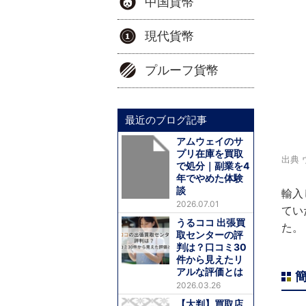
中国貨幣
現代貨幣
プルーフ貨幣
最近のブログ記事
アムウェイのサ
プリ在庫を買取
出典 
で処分｜副業を4
年でやめた体験
談
輸入
2026.07.01
てい
うるココ 出張買
た。
取センターの評
判は？口コミ30
件から見えたリ
アルな評価とは
2026.03.26
【大判】買取店