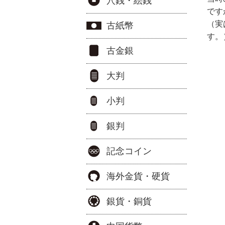
穴銭・絵銭
です
（実
古紙幣
す。
古金銀
大判
小判
銀判
記念コイン
海外金貨・硬貨
銀貨・銅貨