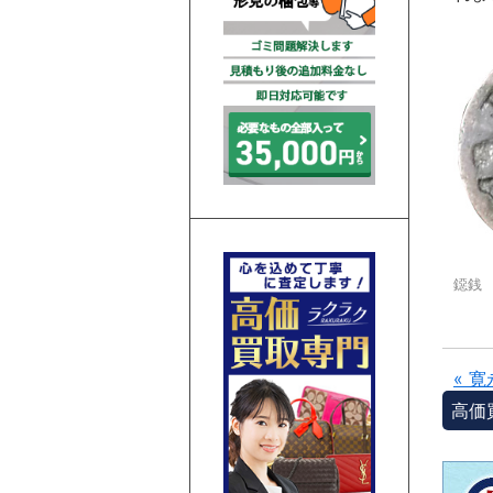
鐚銭
« 
高価