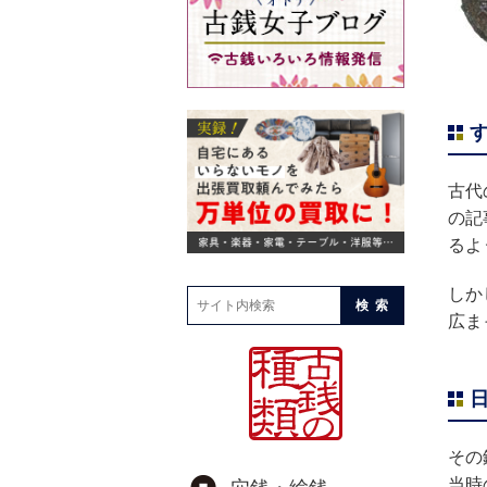
古代
の記
るよ
しか
検索
広ま
その
当時