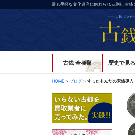
最も手軽な文化遺産に触れられる趣味 古銭
古銭 全種類
歴史で見
HOME
>
ブログ
>
すったもんだの宋銭導入
すっ