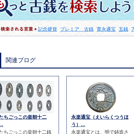
記念硬貨
プレミア 古銭
寛永通宝
五銭
関連ブログ
たちごっこの皇朝十二
永楽通宝（えいらくつうほ
..
う）...
たちごっこの皇朝十二銭
永楽通宝とは、明で鋳造さ