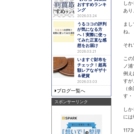
しか
おすすめランキ
ング
あり
2026.03.24
まし
うるココの評判
が気になる方
ね。
へ！実際に使っ
てみた正直な感
それ
想をお届け
2026.03.21
この
いますぐ財布を
チェック！超高
ノ浦
額レアなギザ十
例え
＆硬貨
すが
2026.03.03
（余
ブログ一覧へ
す・
スポンサーリンク
しか
には
11