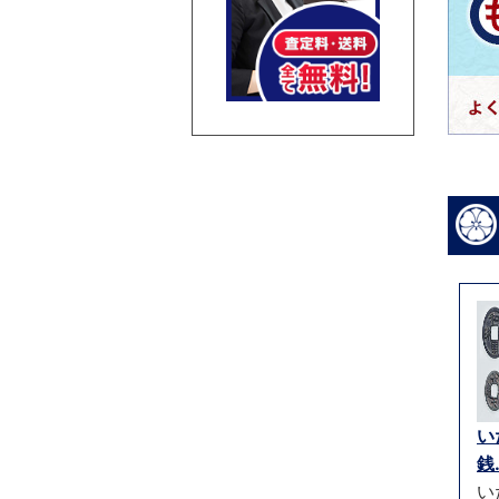
い
銭.
い