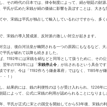
し、その時代の日本では、律令制度によって、絹が朝廷の財源
、平氏が広めた宋銭が絹の価値に影響を及ぼすことは、大きな
てや、宋銭は平氏が独占して輸入しているわけですから、多く
で、宋銭の導入賛成派、反対派の激しい対立が起きます。
対立は、後白河法皇が幽閉される一つの原因にもなるなど、大き
で平氏が破れて以降も続きました。
ば、1192年には宋銭を絹などと同等として扱うために、その
、翌年の1193年には「
宋銭停止令
」が出されるという具合です
談ですが、今は「1192作ろう鎌倉幕府」ではなく、1185年
・・！）
し、結果的には、銭の利便性のほうが受け入れられ、1226年に
朝廷によって、公式に宋銭の利用が認められることになりまし
73年、平氏が正式に宋との国交を開始してから53年後、宋銭の