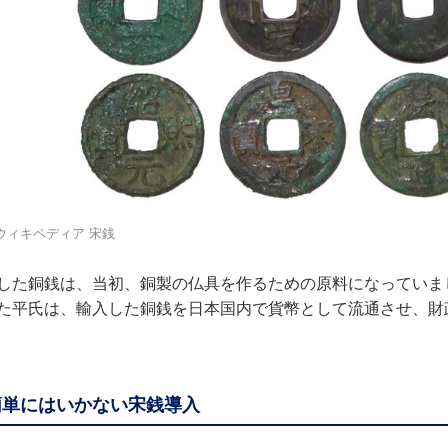
ウィキペディア 宋銭
した銅銭は、当初、銅製の仏具を作るための原料になっていま
た平氏は、輸入した銅銭を日本国内で貨幣として流通させ、財
簡単にはいかない宋銭導入