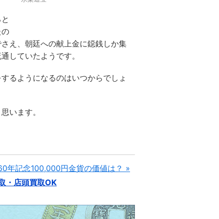
ると
たの
でさえ、朝廷への献上金に鐚銭しか集
流通していたようです。
をするようになるのはいつからでしょ
と思います。
0年記念100,000円金貨の価値は？ »
取・店頭買取OK