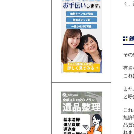
く、
その
有名
これ
また
と呼
これ
無許
品質
れま