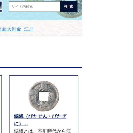
検索
万延大判金
江戸
鐚銭（びたせん・びたぜ
に）...
鐚銭とは、室町時代から江