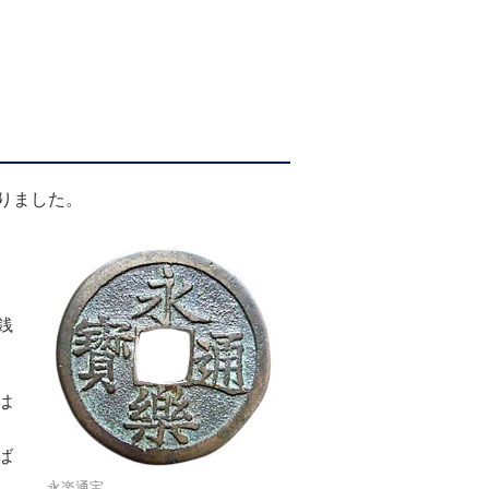
りました。
銭
は
ば
永楽通宝