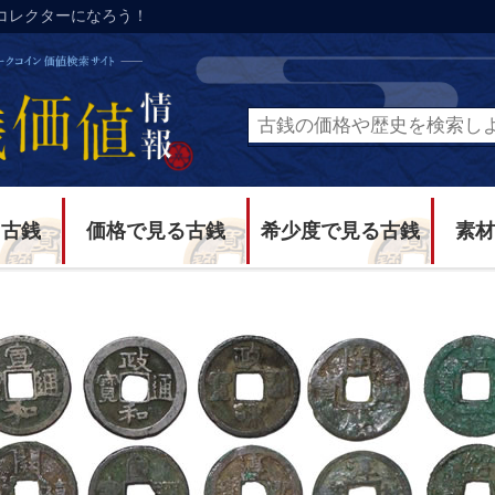
コレクターになろう！
る古銭
価格で見る古銭
希少度で見る古銭
素材
たもんだの宋銭導入