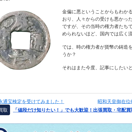
金偏に悪ということからもわか
おり、人々からの受けも悪かっ
ですが、その当時の権力者たち
められないほど、国内では広く
では、時の権力者が貨幣の鋳造
うか？
それはまた今度、記事にしたい
寛永通宝検定を受けてみました！
昭和天皇御在位6
買取
「値段だけ知りたい！」でも大歓迎！出張買取・宅配買