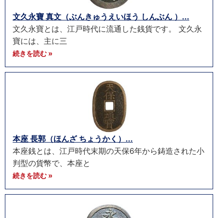
文久永寶 真文（ぶんきゅうえいほう しんぶん ）...
文久永寶とは、江戸時代に流通した銭貨です。 文久永
寶には、主に三
続きを読む »
本座 長郭（ほんざ ちょうかく）...
本座銭とは、江戸時代末期の天保6年から鋳造された小
判型の貨幣で、本座と
続きを読む »