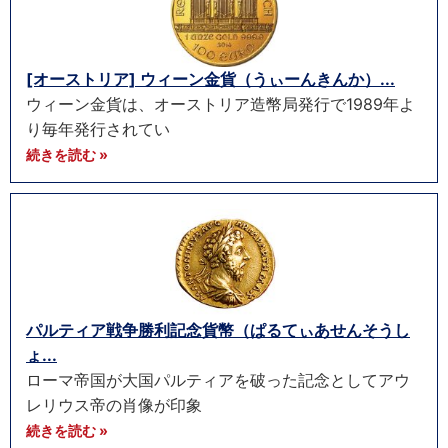
[オーストリア] ウィーン金貨（うぃーんきんか）...
ウィーン金貨は、オーストリア造幣局発行で1989年よ
り毎年発行されてい
続きを読む »
パルティア戦争勝利記念貨幣（ぱるてぃあせんそうし
ょ...
ローマ帝国が大国パルティアを破った記念としてアウ
レリウス帝の肖像が印象
続きを読む »