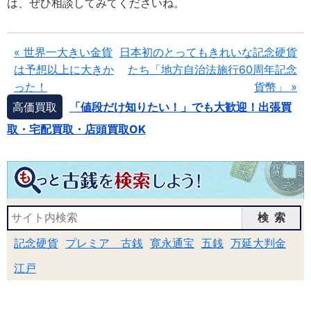
は、ぜひ相談してみてくださいね。
« 世界一大きい金貨
日本初のとってもきれいな記念硬貨
は予想以上に大きか
たち「地方自治法施行60周年記念
った！
貨幣」 »
高価買取
「値段だけ知りたい！」でも大歓迎！出張買
取・宅配買取・店頭買取OK
検索
記念硬貨
プレミア 古銭
寛永通宝
五銭
万延大判金
江戸