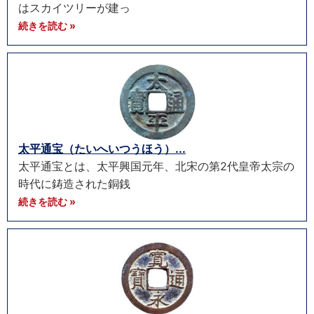
はスカイツリーが建っ
続きを読む »
太平通宝（たいへいつうほう）...
太平通宝とは、太平興国元年、北宋の第2代皇帝太宗の
時代に鋳造された銅銭
続きを読む »