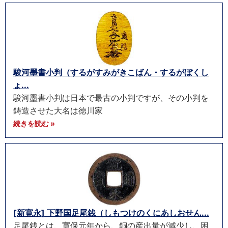
駿河墨書小判（するがすみがきこばん・するがぼくし
ょ...
駿河墨書小判は日本で最古の小判ですが、その小判を
鋳造させた大名は徳川家
続きを読む »
[新寛永] 下野国足尾銭（しもつけのくにあしおせん...
足尾銭とは、寛保元年から、銅の産出量が減少し、困