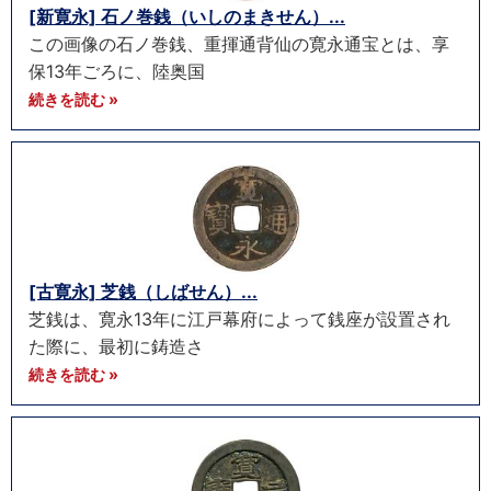
[新寛永] 石ノ巻銭（いしのまきせん）...
この画像の石ノ巻銭、重揮通背仙の寛永通宝とは、享
保13年ごろに、陸奥国
続きを読む »
[古寛永] 芝銭（しばせん）...
芝銭は、寛永13年に江戸幕府によって銭座が設置され
た際に、最初に鋳造さ
続きを読む »