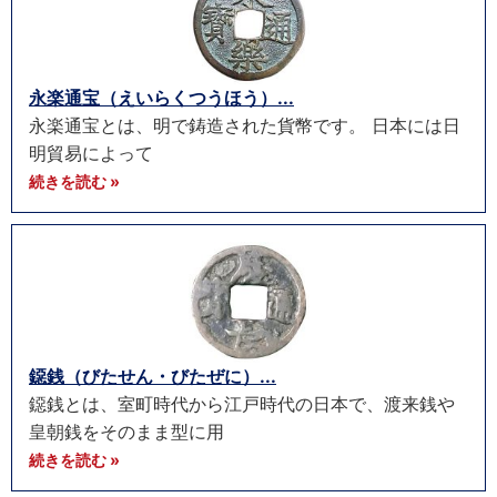
永楽通宝（えいらくつうほう）...
永楽通宝とは、明で鋳造された貨幣です。 日本には日
明貿易によって
続きを読む »
鐚銭（びたせん・びたぜに）...
鐚銭とは、室町時代から江戸時代の日本で、渡来銭や
皇朝銭をそのまま型に用
続きを読む »