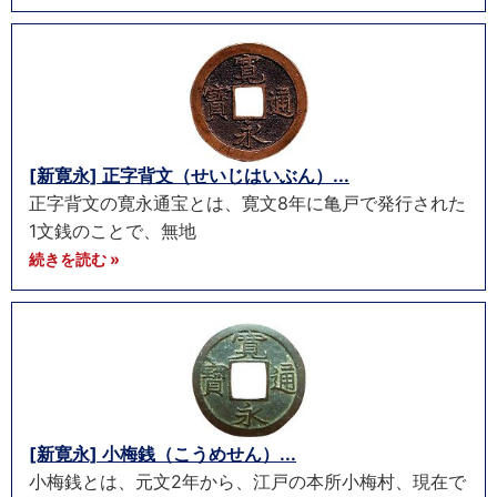
[新寛永] 正字背文（せいじはいぶん）...
正字背文の寛永通宝とは、寛文8年に亀戸で発行された
1文銭のことで、無地
続きを読む »
[新寛永] 小梅銭（こうめせん）...
小梅銭とは、元文2年から、江戸の本所小梅村、現在で