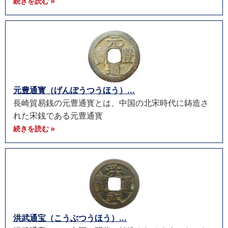
続きを読む »
元豊通寳（げんぽうつうほう）...
長崎貿易銭の元豊通寳とは、中国の北宋時代に鋳造さ
れた宋銭である元豊通寳
続きを読む »
洪武通宝（こうぶつうほう）...