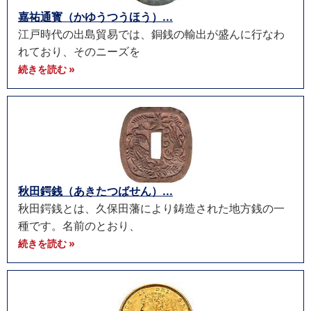
嘉祐通寳（かゆうつうほう）...
江戸時代の出島貿易では、銅銭の輸出が盛んに行なわ
れており、そのニーズを
続きを読む »
秋田鍔銭（あきたつばせん）...
秋田鍔銭とは、久保田藩により鋳造された地方銭の一
種です。名前のとおり、
続きを読む »