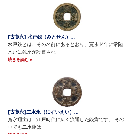
[古寛永] 水戸銭（みとせん）...
水戸銭とは、その名前にあるとおり、寛永14年に常陸
水戸に銭座が設置され
続きを読む »
[古寛永]二水永（にすいえい）...
寛永通宝は、江戸時代に広く流通した銭貨です。 その
中でも二水泳は