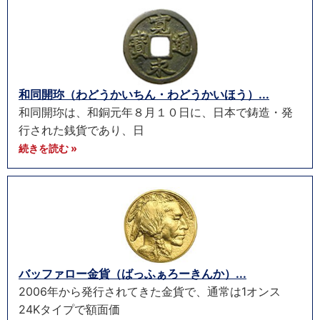
和同開珎（わどうかいちん・わどうかいほう）...
和同開珎は、和銅元年８月１０日に、日本で鋳造・発
行された銭貨であり、日
続きを読む »
バッファロー金貨（ばっふぁろーきんか）...
2006年から発行されてきた金貨で、通常は1オンス
24Kタイプで額面価