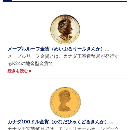
メープルルーフ金貨（めいぷるりーふきんか）...
メープルリーフ金貨とは、カナダ王室造幣局が発行す
るK24の地金型金貨で
続きを読む »
カナダ100ドル金貨（かなだひゃくどるきんか）...
カナダ王室造幣局では、モントリオールオリンピック