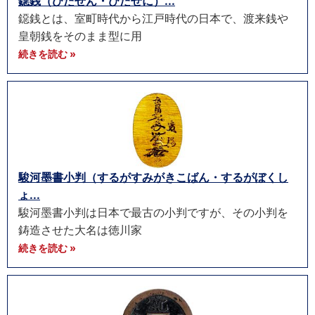
鐚銭（びたせん・びたぜに）...
鐚銭とは、室町時代から江戸時代の日本で、渡来銭や
皇朝銭をそのまま型に用
続きを読む »
駿河墨書小判（するがすみがきこばん・するがぼくし
ょ...
駿河墨書小判は日本で最古の小判ですが、その小判を
鋳造させた大名は徳川家
続きを読む »