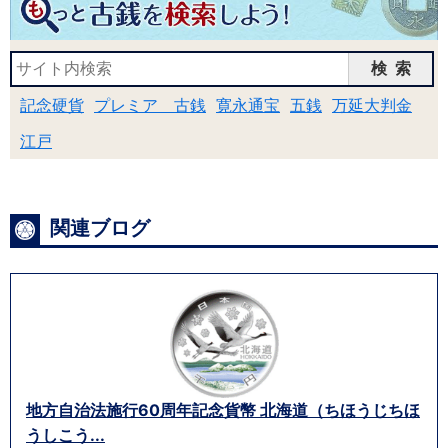
検索
記念硬貨
プレミア 古銭
寛永通宝
五銭
万延大判金
江戸
関連ブログ
地方自治法施行60周年記念貨幣 北海道（ちほうじちほ
うしこう...