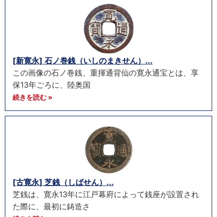
[新寛永] 石ノ巻銭（いしのまきせん）...
この画像の石ノ巻銭、重揮通背仙の寛永通宝とは、享
保13年ごろに、陸奥国
続きを読む »
[古寛永] 芝銭（しばせん）...
芝銭は、寛永13年に江戸幕府によって銭座が設置され
た際に、最初に鋳造さ