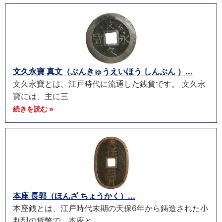
文久永寶 真文（ぶんきゅうえいほう しんぶん ）...
文久永寶とは、江戸時代に流通した銭貨です。 文久永
寶には、主に三
続きを読む »
本座 長郭（ほんざ ちょうかく）...
本座銭とは、江戸時代末期の天保6年から鋳造された小
判型の貨幣で、本座と