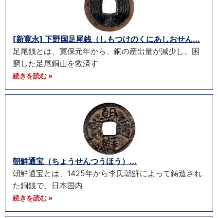
[新寛永] 下野国足尾銭（しもつけのくにあしおせん...
足尾銭とは、寛保元年から、銅の産出量が減少し、困
窮した足尾銅山を救済す
続きを読む »
朝鮮通宝（ちょうせんつうほう）...
朝鮮通宝とは、1425年から李氏朝鮮によって鋳造され
た銅銭で、日本国内
続きを読む »