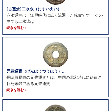
[古寛永]二水永（にすいえい）...
寛永通宝は、江戸時代に広く流通した銭貨です。 その
中でも二水泳は
続きを読む »
元豊通寳（げんぽうつうほう）...
長崎貿易銭の元豊通寳とは、中国の北宋時代に鋳造さ
れた宋銭である元豊通寳
続きを読む »