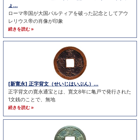
ょ...
ローマ帝国が大国パルティアを破った記念としてアウ
レリウス帝の肖像が印象
続きを読む »
[新寛永] 正字背文（せいじはいぶん）...
正字背文の寛永通宝とは、寛文8年に亀戸で発行された
1文銭のことで、無地
続きを読む »