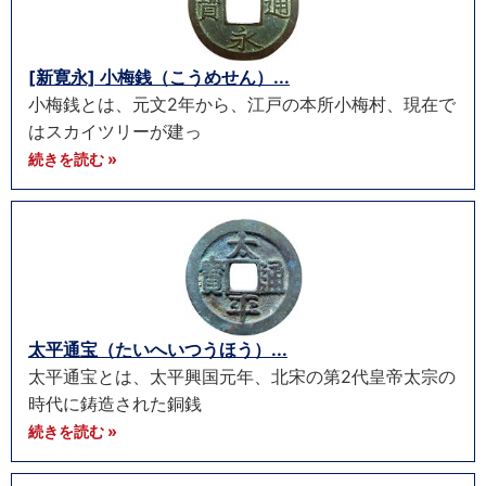
[新寛永] 小梅銭（こうめせん）...
小梅銭とは、元文2年から、江戸の本所小梅村、現在で
はスカイツリーが建っ
続きを読む »
太平通宝（たいへいつうほう）...
太平通宝とは、太平興国元年、北宋の第2代皇帝太宗の
時代に鋳造された銅銭
続きを読む »