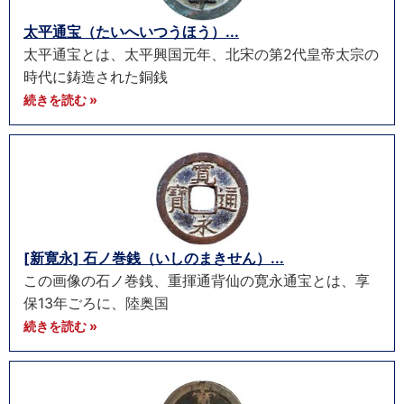
太平通宝（たいへいつうほう）...
太平通宝とは、太平興国元年、北宋の第2代皇帝太宗の
時代に鋳造された銅銭
続きを読む »
[新寛永] 石ノ巻銭（いしのまきせん）...
この画像の石ノ巻銭、重揮通背仙の寛永通宝とは、享
保13年ごろに、陸奥国
続きを読む »