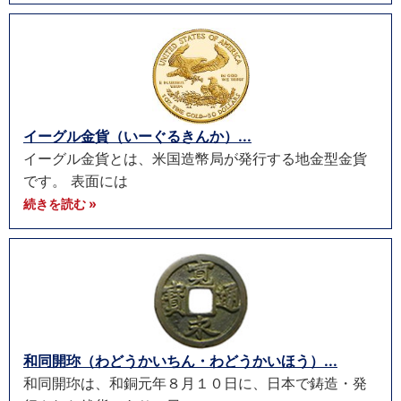
イーグル金貨（いーぐるきんか）...
イーグル金貨とは、米国造幣局が発行する地金型金貨
です。 表面には
続きを読む »
和同開珎（わどうかいちん・わどうかいほう）...
和同開珎は、和銅元年８月１０日に、日本で鋳造・発