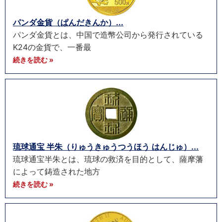
パンダ金貨（ぱんだきんか）...
パンダ金貨とは、中国で造幣公司から発行されている
K24の金貨で、一番最
続きを読む »
琉球通宝 半朱（りゅうきゅうつうほう はんじゅ）...
琉球通宝半朱とは、琉球の救済を目的として、薩摩藩
によって鋳造された地方
続きを読む »