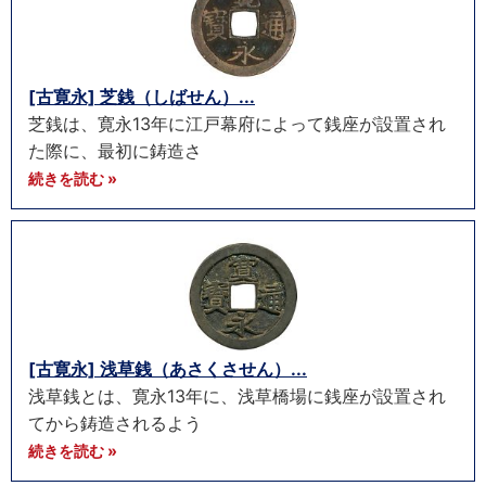
[古寛永] 芝銭（しばせん）...
芝銭は、寛永13年に江戸幕府によって銭座が設置され
た際に、最初に鋳造さ
続きを読む »
[古寛永] 浅草銭（あさくさせん）...
浅草銭とは、寛永13年に、浅草橋場に銭座が設置され
てから鋳造されるよう
続きを読む »