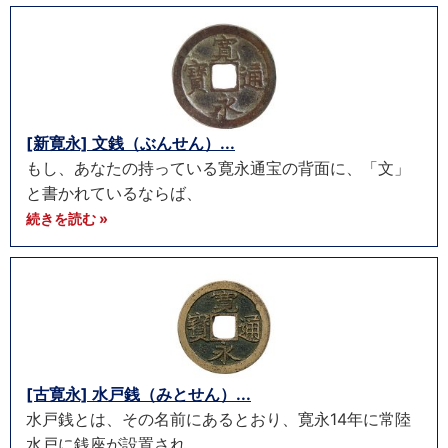
[新寛永] 文銭（ぶんせん）...
もし、あなたの持っている寛永通宝の背面に、「文」
と書かれているならば、
続きを読む »
[古寛永] 水戸銭（みとせん）...
水戸銭とは、その名前にあるとおり、寛永14年に常陸
水戸に銭座が設置され