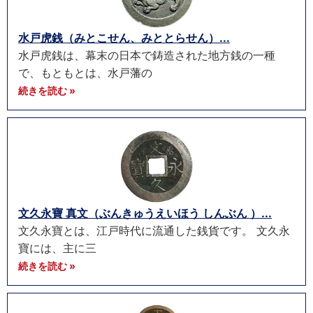
水戸虎銭（みとこせん、みととらせん）...
水戸虎銭は、幕末の日本で鋳造された地方銭の一種
で、もともとは、水戸藩の
続きを読む »
文久永寶 真文（ぶんきゅうえいほう しんぶん ）...
文久永寶とは、江戸時代に流通した銭貨です。 文久永
寶には、主に三
続きを読む »