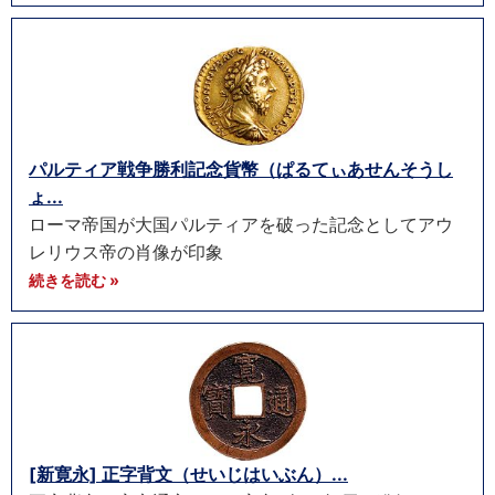
パルティア戦争勝利記念貨幣（ぱるてぃあせんそうし
ょ...
ローマ帝国が大国パルティアを破った記念としてアウ
レリウス帝の肖像が印象
続きを読む »
[新寛永] 正字背文（せいじはいぶん）...