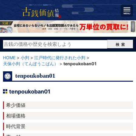
検索
HOME
>
小判
>
江戸時代に発行された小判
>
天保小判（てんぽうこばん）
>
tenpoukoban01
tenpoukoban01
tenpoukoban01
希少価値
相場価格
時代背景