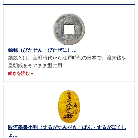
鐚銭（びたせん・びたぜに）...
鐚銭とは、室町時代から江戸時代の日本で、渡来銭や
皇朝銭をそのまま型に用
続きを読む »
駿河墨書小判（するがすみがきこばん・するがぼくし
ょ...