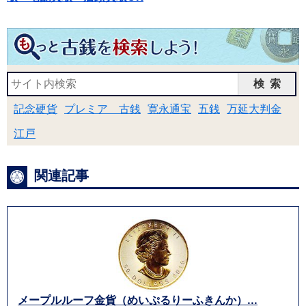
検索
記念硬貨
プレミア 古銭
寛永通宝
五銭
万延大判金
江戸
関連記事
メープルルーフ金貨（めいぷるりーふきんか）...