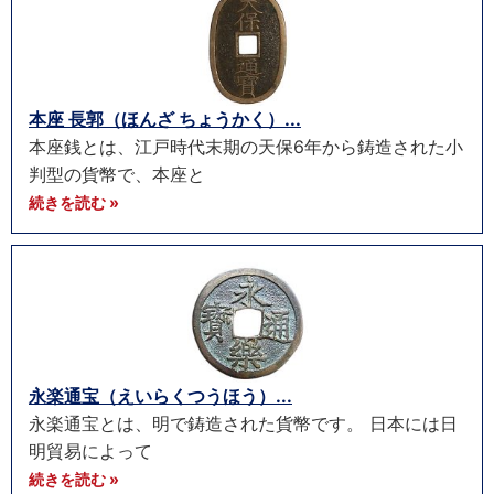
本座 長郭（ほんざ ちょうかく）...
本座銭とは、江戸時代末期の天保6年から鋳造された小
判型の貨幣で、本座と
続きを読む »
永楽通宝（えいらくつうほう）...
永楽通宝とは、明で鋳造された貨幣です。 日本には日
明貿易によって
続きを読む »