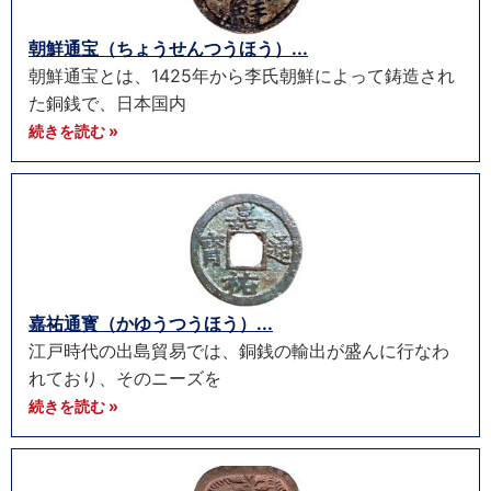
朝鮮通宝（ちょうせんつうほう）...
朝鮮通宝とは、1425年から李氏朝鮮によって鋳造され
た銅銭で、日本国内
続きを読む »
嘉祐通寳（かゆうつうほう）...
江戸時代の出島貿易では、銅銭の輸出が盛んに行なわ
れており、そのニーズを
続きを読む »