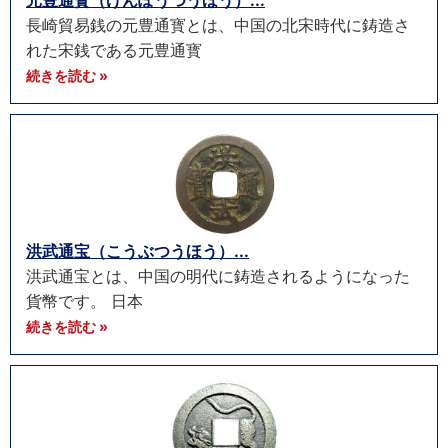
元豊通寳（げんぽうつうほう）...
長崎貿易銭の元豊通寳とは、中国の北宋時代に鋳造さ
れた宋銭である元豊通寳
続きを読む »
洪武通宝（こうぶつうほう）...
洪武通宝とは、中国の明代に鋳造されるようになった
貨幣です。 日本
続きを読む »