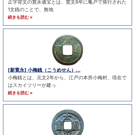
正字背文の寛永通宝とは、寛文8年に亀戸で発行された
1文銭のことで、無地
続きを読む »
[新寛永] 小梅銭（こうめせん）...
小梅銭とは、元文2年から、江戸の本所小梅村、現在で
はスカイツリーが建っ
続きを読む »