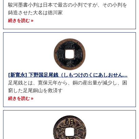
駿河墨書小判は日本で最古の小判ですが、その小判を
鋳造させた大名は徳川家
続きを読む »
[新寛永] 下野国足尾銭（しもつけのくにあしおせん...
足尾銭とは、寛保元年から、銅の産出量が減少し、困
窮した足尾銅山を救済す
続きを読む »