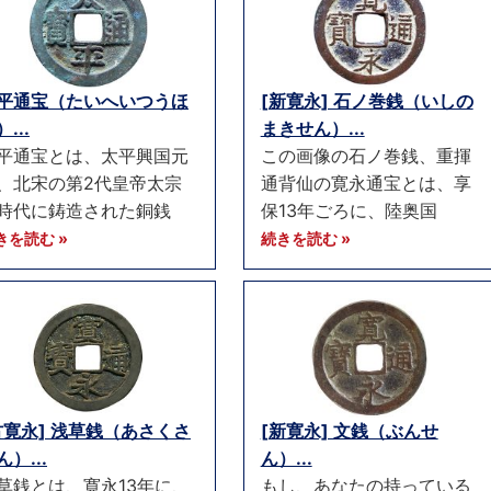
平通宝（たいへいつうほ
[新寛永] 石ノ巻銭（いしの
...
まきせん）...
平通宝とは、太平興国元
この画像の石ノ巻銭、重揮
、北宋の第2代皇帝太宗
通背仙の寛永通宝とは、享
時代に鋳造された銅銭
保13年ごろに、陸奥国
きを読む »
続きを読む »
古寛永] 浅草銭（あさくさ
[新寛永] 文銭（ぶんせ
ん）...
ん）...
草銭とは、寛永13年に、
もし、あなたの持っている