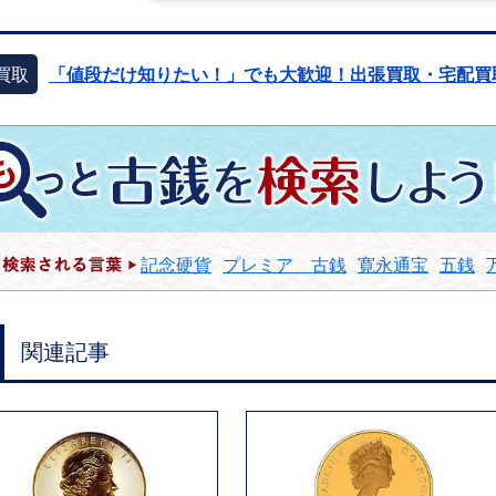
買取
「値段だけ知りたい！」でも大歓迎！出張買取・宅配買
記念硬貨
プレミア 古銭
寛永通宝
五銭
関連記事