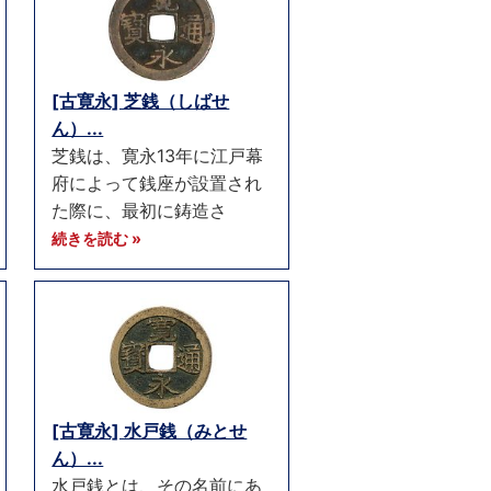
[古寛永] 芝銭（しばせ
ん）...
芝銭は、寛永13年に江戸幕
府によって銭座が設置され
た際に、最初に鋳造さ
続きを読む »
[古寛永] 水戸銭（みとせ
ん）...
水戸銭とは、その名前にあ