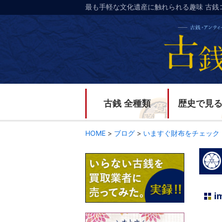
最も手軽な文化遺産に触れられる趣味 古銭
古銭 全種類
歴史で見
HOME
>
ブログ
>
いますぐ財布をチェック
i