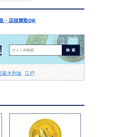
取・店頭買取OK
検索
万延大判金
江戸