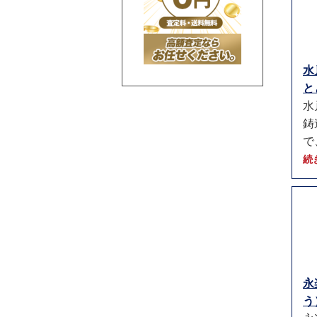
水
と
水
鋳
で
続
永
う）