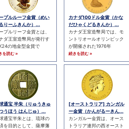
ープルルーフ金貨（めい
カナダ100ドル金貨（かな
るりーふきんか）...
だひゃくどるきんか）...
ープルリーフ金貨とは、
カナダ王室造幣局では、モ
ナダ王室造幣局が発行す
ントリオールオリンピック
K24の地金型金貨で
が開催された1976年
きを読む »
続きを読む »
球通宝 半朱（りゅうきゅ
[オーストラリア] カンガル
つうほう はんじゅ）...
ー金貨（かんがるーきん...
球通宝半朱とは、琉球の
カンガルー金貨は、オース
済を目的として、薩摩藩
トラリア連邦の西オースト