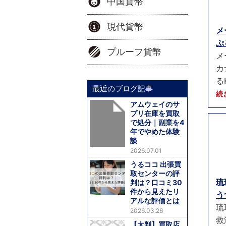
中国貨幣
現代貨幣
メ
ぷ
プルーフ貨幣
メ
カ
る
最近のブログ記事
続
アムウェイのサ
プリ在庫を買取
で処分｜副業を4
年でやめた体験
談
2026.07.01
うるココ 出張買
取センターの評
琉
判は？口コミ30
件から見えたリ
う
アルな評価とは
琉
2026.03.26
救
【大判】買取店