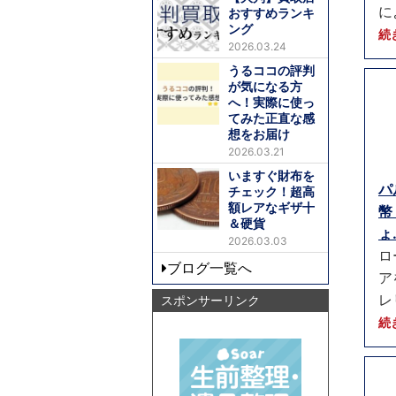
に
おすすめランキ
ング
続
2026.03.24
うるココの評判
が気になる方
へ！実際に使っ
てみた正直な感
想をお届け
2026.03.21
いますぐ財布を
パ
チェック！超高
額レアなギザ十
幣
＆硬貨
ょ.
2026.03.03
ロ
ブログ一覧へ
ア
レ
スポンサーリンク
続