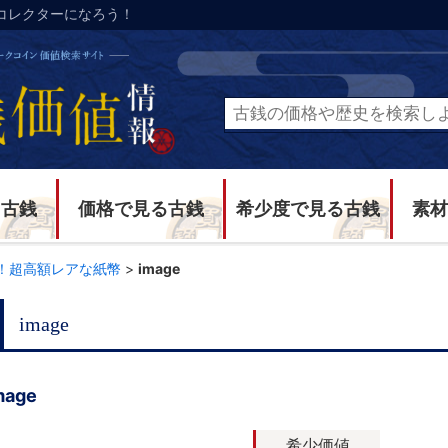
コレクターになろう！
る古銭
価格で見る古銭
希少度で見る古銭
素材
！超高額レアな紙幣
>
image
image
mage
希少価値