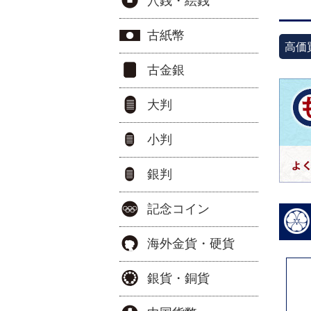
穴銭・絵銭
古紙幣
高価
古金銀
大判
小判
銀判
記念コイン
海外金貨・硬貨
銀貨・銅貨