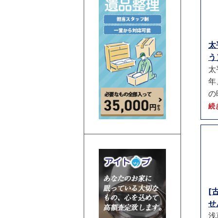
太
う）
太
年
の
続
[
せ
浅