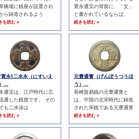
草橋場に銭座が設置され
寛永通宝の背面に、「文」
から鋳造されるよう
と書かれているならば、
きを読む »
続きを読む »
古寛永]二水永（にすいえ
元豊通寳（げんぽうつうほ
...
う）...
永通宝は、江戸時代に広
長崎貿易銭の元豊通寳と
流通した銭貨です。 その
は、中国の北宋時代に鋳造
でも二水泳は
された宋銭である元豊通寳
きを読む »
続きを読む »