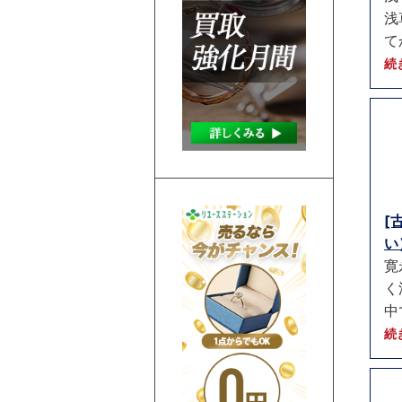
浅
て
続
[
い）
寛
く
中
続