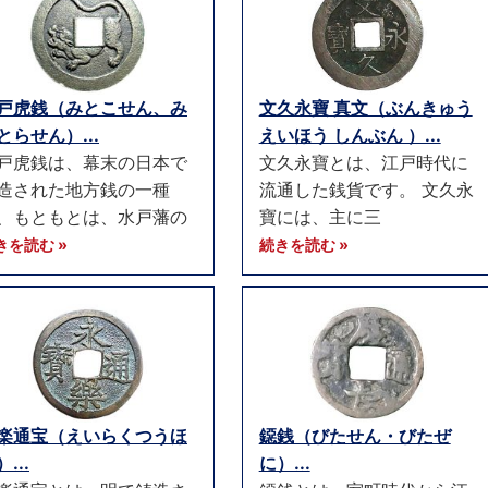
戸虎銭（みとこせん、み
文久永寶 真文（ぶんきゅう
とらせん）...
えいほう しんぶん ）...
戸虎銭は、幕末の日本で
文久永寶とは、江戸時代に
造された地方銭の一種
流通した銭貨です。 文久永
、もともとは、水戸藩の
寶には、主に三
きを読む »
続きを読む »
楽通宝（えいらくつうほ
鐚銭（びたせん・びたぜ
...
に）...