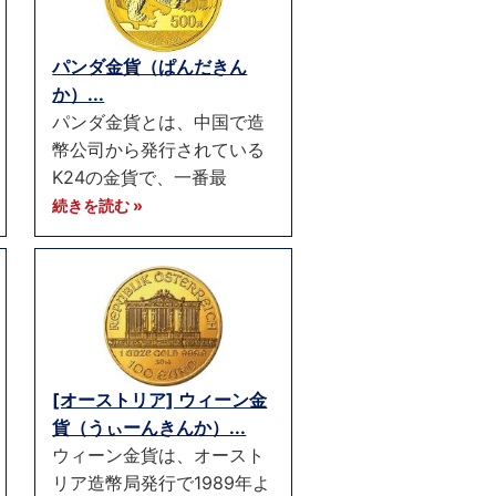
パンダ金貨（ぱんだきん
か）...
パンダ金貨とは、中国で造
幣公司から発行されている
K24の金貨で、一番最
続きを読む »
[オーストリア] ウィーン金
貨（うぃーんきんか）...
ウィーン金貨は、オースト
リア造幣局発行で1989年よ