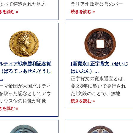
よって鋳造された地方
ラリア州政府公営のパー
きを読む »
続きを読む »
ルティア戦争勝利記念貨
[新寛永] 正字背文（せいじ
（ぱるてぃあせんそうし
はいぶん）...
..
正字背文の寛永通宝とは、
ーマ帝国が大国パルティ
寛文8年に亀戸で発行され
を破った記念としてアウ
た1文銭のことで、無地
リウス帝の肖像が印象
続きを読む »
きを読む »