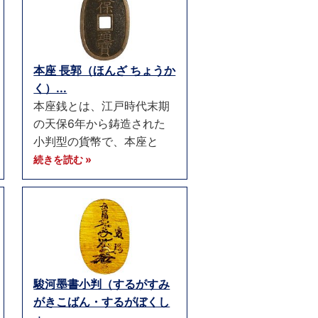
本座 長郭（ほんざ ちょうか
く）...
本座銭とは、江戸時代末期
の天保6年から鋳造された
小判型の貨幣で、本座と
続きを読む »
駿河墨書小判（するがすみ
がきこばん・するがぼくし