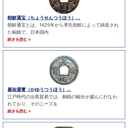
朝鮮通宝（ちょうせんつうほう）...
朝鮮通宝とは、1425年から李氏朝鮮によって鋳造され
た銅銭で、日本国内
続きを読む »
嘉祐通寳（かゆうつうほう）...
江戸時代の出島貿易では、銅銭の輸出が盛んに行なわ
れており、そのニーズを
続きを読む »