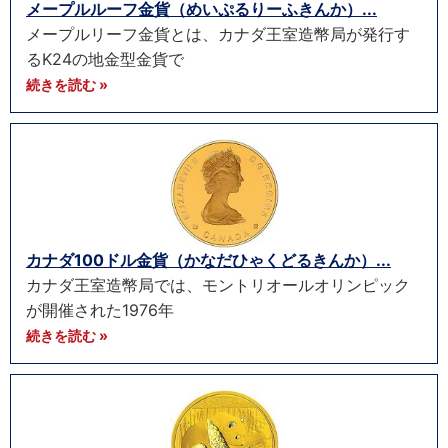
メープルルーフ金貨（めいぷるりーふきんか）...
メープルリーフ金貨とは、カナダ王室造幣局が発行す
るK24の地金型金貨で
続きを読む »
カナダ100ドル金貨（かなだひゃくどるきんか）...
カナダ王室造幣局では、モントリオールオリンピック
が開催された1976年
続きを読む »