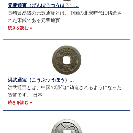
元豊通寳（げんぽうつうほう）...
長崎貿易銭の元豊通寳とは、中国の北宋時代に鋳造さ
れた宋銭である元豊通寳
続きを読む »
洪武通宝（こうぶつうほう）...
洪武通宝とは、中国の明代に鋳造されるようになった
貨幣です。 日本
続きを読む »