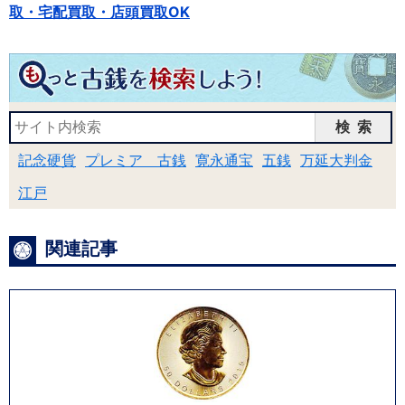
取・宅配買取・店頭買取OK
検索
記念硬貨
プレミア 古銭
寛永通宝
五銭
万延大判金
江戸
関連記事