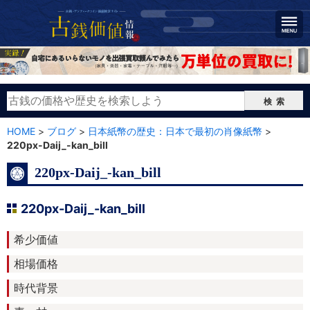
検索
HOME
>
ブログ
>
日本紙幣の歴史：日本で最初の肖像紙幣
>
220px-Daij_-kan_bill
220px-Daij_-kan_bill
220px-Daij_-kan_bill
希少価値
相場価格
時代背景