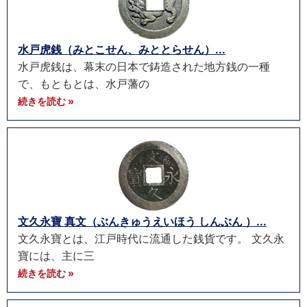
水戸虎銭（みとこせん、みととらせん）...
水戸虎銭は、幕末の日本で鋳造された地方銭の一種
で、もともとは、水戸藩の
続きを読む »
文久永寶 真文（ぶんきゅうえいほう しんぶん ）...
文久永寶とは、江戸時代に流通した銭貨です。 文久永
寶には、主に三
続きを読む »