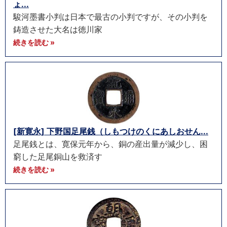
ょ...
駿河墨書小判は日本で最古の小判ですが、その小判を
鋳造させた大名は徳川家
続きを読む »
[新寛永] 下野国足尾銭（しもつけのくにあしおせん...
足尾銭とは、寛保元年から、銅の産出量が減少し、困
窮した足尾銅山を救済す
続きを読む »