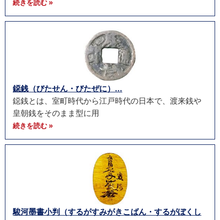
続きを読む »
鐚銭（びたせん・びたぜに）...
鐚銭とは、室町時代から江戸時代の日本で、渡来銭や
皇朝銭をそのまま型に用
続きを読む »
駿河墨書小判（するがすみがきこばん・するがぼくし