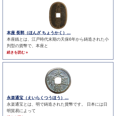
本座 長郭（ほんざ ちょうかく）...
本座銭とは、江戸時代末期の天保6年から鋳造された小
判型の貨幣で、本座と
続きを読む »
永楽通宝（えいらくつうほう）...
永楽通宝とは、明で鋳造された貨幣です。 日本には日
明貿易によって