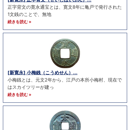
正字背文の寛永通宝とは、寛文8年に亀戸で発行された
1文銭のことで、無地
続きを読む »
[新寛永] 小梅銭（こうめせん）...
小梅銭とは、元文2年から、江戸の本所小梅村、現在で
はスカイツリーが建っ
続きを読む »