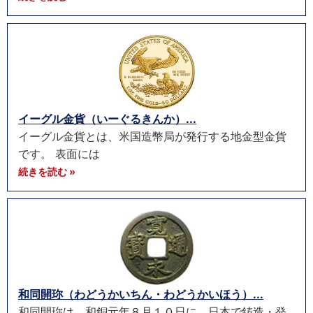
イーグル金貨（いーぐるきんか）...
イーグル金貨とは、米国造幣局が発行する地金型金貨
です。 表面には
続きを読む »
和同開珎（わどうかいちん・わどうかいほう）...
和同開珎は、和銅元年８月１０日に、日本で鋳造・発