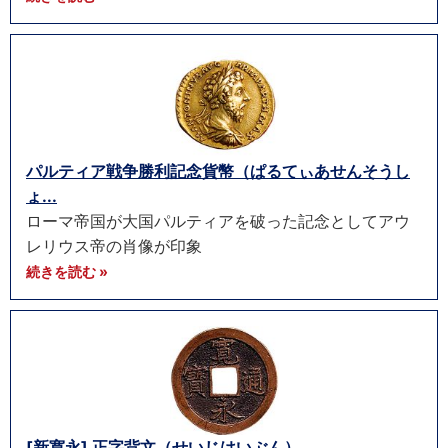
パルティア戦争勝利記念貨幣（ぱるてぃあせんそうし
ょ...
ローマ帝国が大国パルティアを破った記念としてアウ
レリウス帝の肖像が印象
続きを読む »
[新寛永] 正字背文（せいじはいぶん）...