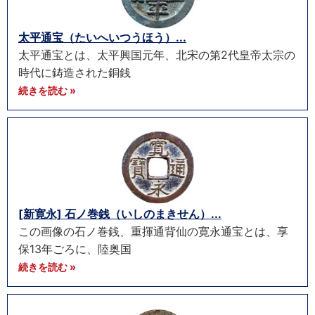
太平通宝（たいへいつうほう）...
太平通宝とは、太平興国元年、北宋の第2代皇帝太宗の
時代に鋳造された銅銭
続きを読む »
[新寛永] 石ノ巻銭（いしのまきせん）...
この画像の石ノ巻銭、重揮通背仙の寛永通宝とは、享
保13年ごろに、陸奥国
続きを読む »