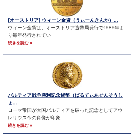
[オーストリア] ウィーン金貨（うぃーんきんか）...
ウィーン金貨は、オーストリア造幣局発行で1989年よ
り毎年発行されてい
続きを読む »
パルティア戦争勝利記念貨幣（ぱるてぃあせんそうし
ょ...
ローマ帝国が大国パルティアを破った記念としてアウ
レリウス帝の肖像が印象
続きを読む »