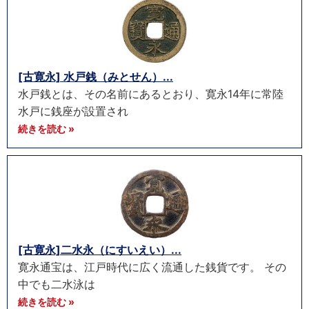
[古寛永] 水戸銭（みとせん）...
水戸銭とは、その名前にあるとおり、寛永14年に常陸
水戸に銭座が設置され
続きを読む »
[古寛永]二水永（にすいえい）...
寛永通宝は、江戸時代に広く流通した銭貨です。 その
中でも二水泳は
続きを読む »