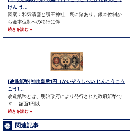
けん う...
図案：和気清麿と護王神社、裏に猪あり。銀本位制か
ら金本位制への移行に伴
続きを読む »
[改造紙幣]神功皇后1円（かいぞうしへい じんこうこう
ごう1...
改造紙幣とは、明治政府により発行された政府紙幣で
す。 額面1円以
続きを読む »
関連記事