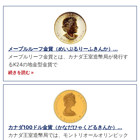
メープルルーフ金貨（めいぷるりーふきんか）...
メープルリーフ金貨とは、カナダ王室造幣局が発行す
るK24の地金型金貨で
続きを読む »
カナダ100ドル金貨（かなだひゃくどるきんか）...
カナダ王室造幣局では、モントリオールオリンピック