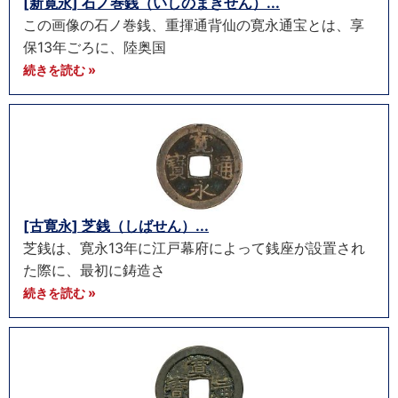
[新寛永] 石ノ巻銭（いしのまきせん）...
この画像の石ノ巻銭、重揮通背仙の寛永通宝とは、享
保13年ごろに、陸奥国
続きを読む »
[古寛永] 芝銭（しばせん）...
芝銭は、寛永13年に江戸幕府によって銭座が設置され
た際に、最初に鋳造さ
続きを読む »