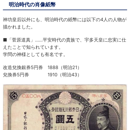
明治時代の肖像紙幣
神功皇后以外にも、明治時代の紙幣には以下の4人の人物が
描かれました。
■「菅原道真」……平安時代の貴族で、宇多天皇に忠実に仕
えたことで知られています。
学問の神様としても有名です。
改造兌換銀券5円券 1888（明治21）
兌換券5円券 1910（明治43）