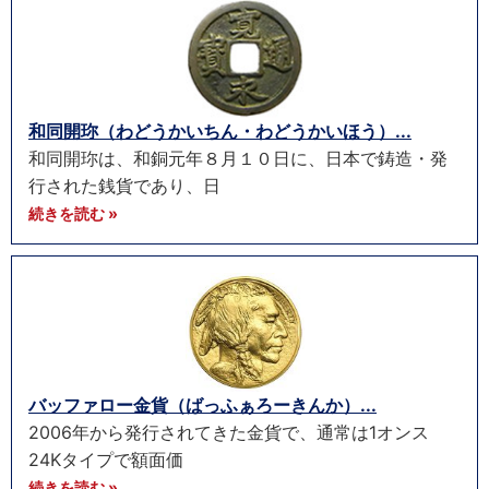
和同開珎（わどうかいちん・わどうかいほう）...
和同開珎は、和銅元年８月１０日に、日本で鋳造・発
行された銭貨であり、日
続きを読む »
バッファロー金貨（ばっふぁろーきんか）...
2006年から発行されてきた金貨で、通常は1オンス
24Kタイプで額面価
続きを読む »