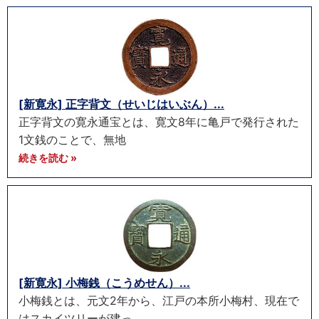
[新寛永] 正字背文（せいじはいぶん）...
正字背文の寛永通宝とは、寛文8年に亀戸で発行された
1文銭のことで、無地
続きを読む »
[新寛永] 小梅銭（こうめせん）...
小梅銭とは、元文2年から、江戸の本所小梅村、現在で
はスカイツリーが建っ