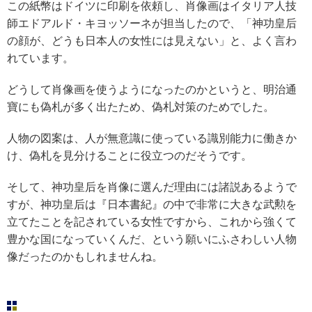
この紙幣はドイツに印刷を依頼し、肖像画はイタリア人技
師エドアルド・キヨッソーネが担当したので、「神功皇后
の顔が、どうも日本人の女性には見えない」と、よく言わ
れています。
どうして肖像画を使うようになったのかというと、明治通
寶にも偽札が多く出たため、偽札対策のためでした。
人物の図案は、人が無意識に使っている識別能力に働きか
け、偽札を見分けることに役立つのだそうです。
そして、神功皇后を肖像に選んだ理由には諸説あるようで
すが、神功皇后は『日本書紀』の中で非常に大きな武勲を
立てたことを記されている女性ですから、これから強くて
豊かな国になっていくんだ、という願いにふさわしい人物
像だったのかもしれませんね。