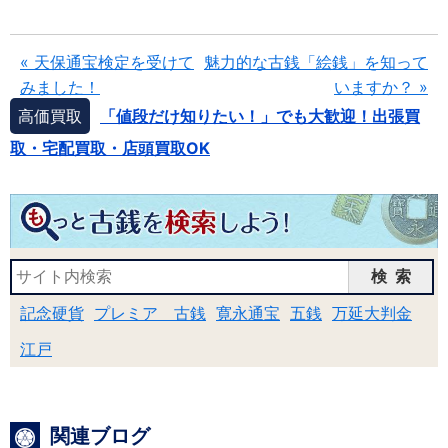
« 天保通宝検定を受けて
魅力的な古銭「絵銭」を知って
みました！
いますか？ »
高価買取
「値段だけ知りたい！」でも大歓迎！出張買
取・宅配買取・店頭買取OK
検索
記念硬貨
プレミア 古銭
寛永通宝
五銭
万延大判金
江戸
関連ブログ