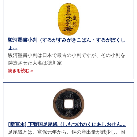
駿河墨書小判（するがすみがきこばん・するがぼくし
ょ...
駿河墨書小判は日本で最古の小判ですが、その小判を
鋳造させた大名は徳川家
続きを読む »
[新寛永] 下野国足尾銭（しもつけのくにあしおせん...
足尾銭とは、寛保元年から、銅の産出量が減少し、困