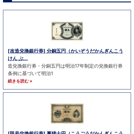
[改造兌換銀行券] 分銅五円（かいぞうだかんぎんこう
けん ぶ...
造兌換銀行券・分銅五円は明治17年制定の兌換銀行券
条例に基づいて明治1
続きを読む »
[甲号兌換銀行券] 裏猪十円（こうごうだかんぎんこう