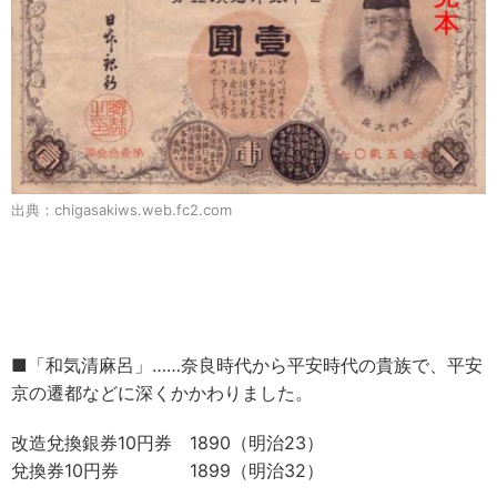
出典：chigasakiws.web.fc2.com
■「和気清麻呂」……奈良時代から平安時代の貴族で、平安
京の遷都などに深くかかわりました。
改造兌換銀券10円券 1890（明治23）
兌換券10円券 1899（明治32）