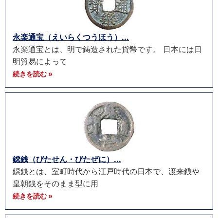
永楽通宝（えいらくつうほう）...
永楽通宝とは、明で鋳造された貨幣です。 日本には日
明貿易によって
続きを読む »
鐚銭（びたせん・びたぜに）...
鐚銭とは、室町時代から江戸時代の日本で、渡来銭や
皇朝銭をそのまま型に用
続きを読む »