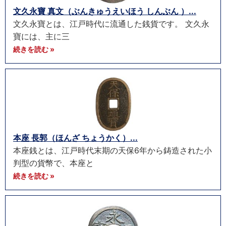
文久永寶 真文（ぶんきゅうえいほう しんぶん ）...
文久永寶とは、江戸時代に流通した銭貨です。 文久永
寶には、主に三
続きを読む »
本座 長郭（ほんざ ちょうかく）...
本座銭とは、江戸時代末期の天保6年から鋳造された小
判型の貨幣で、本座と
続きを読む »