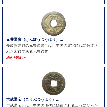
元豊通寳（げんぽうつうほう）...
長崎貿易銭の元豊通寳とは、中国の北宋時代に鋳造さ
れた宋銭である元豊通寳
続きを読む »
洪武通宝（こうぶつうほう）...
洪武通宝とは、中国の明代に鋳造されるようになった