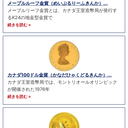
メープルルーフ金貨（めいぷるりーふきんか）...
メープルリーフ金貨とは、カナダ王室造幣局が発行す
るK24の地金型金貨で
続きを読む »
カナダ100ドル金貨（かなだひゃくどるきんか）...
カナダ王室造幣局では、モントリオールオリンピック
が開催された1976年
続きを読む »