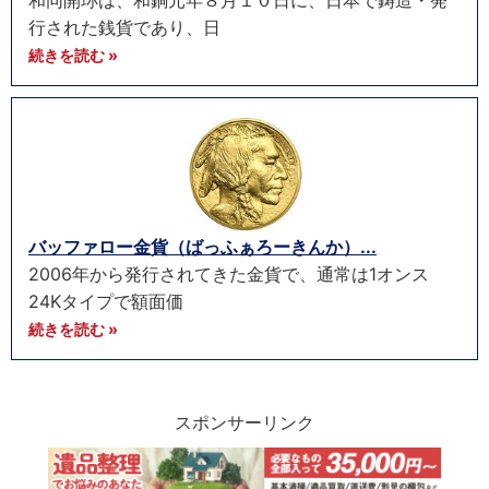
和同開珎は、和銅元年８月１０日に、日本で鋳造・発
行された銭貨であり、日
続きを読む »
バッファロー金貨（ばっふぁろーきんか）...
2006年から発行されてきた金貨で、通常は1オンス
24Kタイプで額面価
続きを読む »
スポンサーリンク