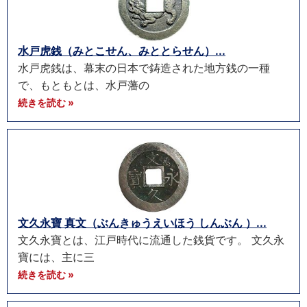
水戸虎銭（みとこせん、みととらせん）...
水戸虎銭は、幕末の日本で鋳造された地方銭の一種
で、もともとは、水戸藩の
続きを読む »
文久永寶 真文（ぶんきゅうえいほう しんぶん ）...
文久永寶とは、江戸時代に流通した銭貨です。 文久永
寶には、主に三
続きを読む »