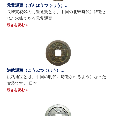
元豊通寳（げんぽうつうほう）...
長崎貿易銭の元豊通寳とは、中国の北宋時代に鋳造さ
れた宋銭である元豊通寳
続きを読む »
洪武通宝（こうぶつうほう）...
洪武通宝とは、中国の明代に鋳造されるようになった
貨幣です。 日本
続きを読む »