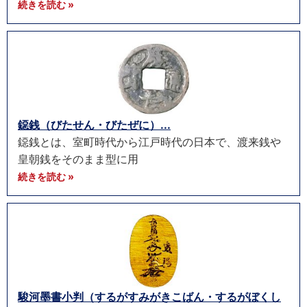
続きを読む »
鐚銭（びたせん・びたぜに）...
鐚銭とは、室町時代から江戸時代の日本で、渡来銭や
皇朝銭をそのまま型に用
続きを読む »
駿河墨書小判（するがすみがきこばん・するがぼくし