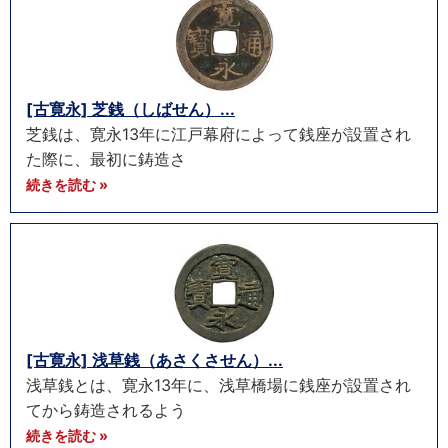
[古寛永] 芝銭（しばせん）...
芝銭は、寛永13年に江戸幕府によって銭座が設置され
た際に、最初に鋳造さ
続きを読む »
[古寛永] 浅草銭（あさくさせん）...
浅草銭とは、寛永13年に、浅草橋場に銭座が設置され
てから鋳造されるよう
続きを読む »