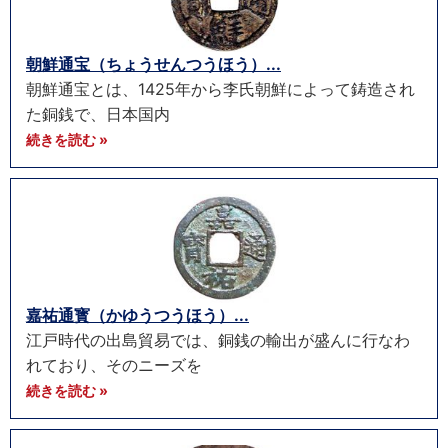
朝鮮通宝（ちょうせんつうほう）...
朝鮮通宝とは、1425年から李氏朝鮮によって鋳造され
た銅銭で、日本国内
続きを読む »
嘉祐通寳（かゆうつうほう）...
江戸時代の出島貿易では、銅銭の輸出が盛んに行なわ
れており、そのニーズを
続きを読む »