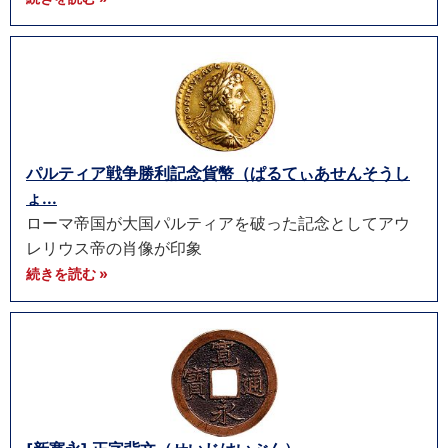
パルティア戦争勝利記念貨幣（ぱるてぃあせんそうし
ょ...
ローマ帝国が大国パルティアを破った記念としてアウ
レリウス帝の肖像が印象
続きを読む »