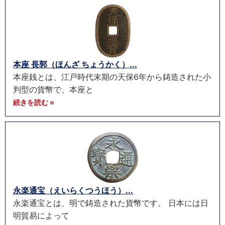
本座 長郭（ほんざ ちょうかく）...
本座銭とは、江戸時代末期の天保6年から鋳造された小
判型の貨幣で、本座と
続きを読む »
永楽通宝（えいらくつうほう）...
永楽通宝とは、明で鋳造された貨幣です。 日本には日
明貿易によって