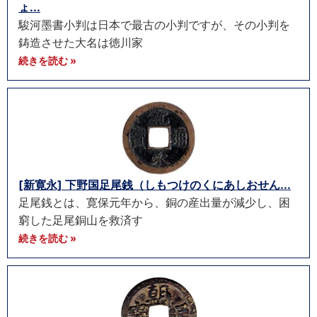
ょ...
駿河墨書小判は日本で最古の小判ですが、その小判を
鋳造させた大名は徳川家
続きを読む »
[新寛永] 下野国足尾銭（しもつけのくにあしおせん...
足尾銭とは、寛保元年から、銅の産出量が減少し、困
窮した足尾銅山を救済す
続きを読む »