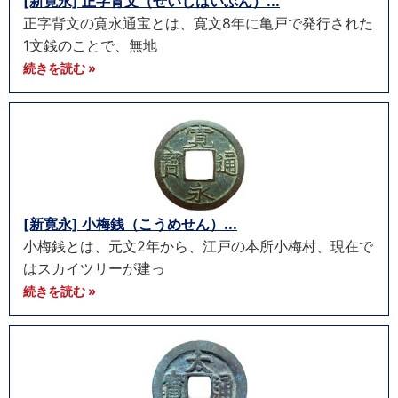
[新寛永] 正字背文（せいじはいぶん）...
正字背文の寛永通宝とは、寛文8年に亀戸で発行された
1文銭のことで、無地
続きを読む »
[新寛永] 小梅銭（こうめせん）...
小梅銭とは、元文2年から、江戸の本所小梅村、現在で
はスカイツリーが建っ
続きを読む »