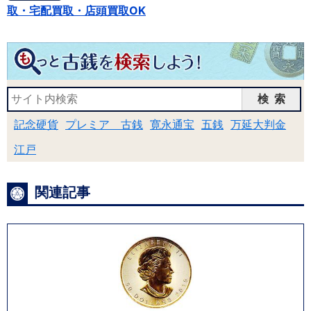
取・宅配買取・店頭買取OK
検索
記念硬貨
プレミア 古銭
寛永通宝
五銭
万延大判金
江戸
関連記事