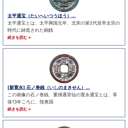
太平通宝（たいへいつうほう）...
太平通宝とは、太平興国元年、北宋の第2代皇帝太宗の
時代に鋳造された銅銭
続きを読む »
[新寛永] 石ノ巻銭（いしのまきせん）...
この画像の石ノ巻銭、重揮通背仙の寛永通宝とは、享
保13年ごろに、陸奥国
続きを読む »