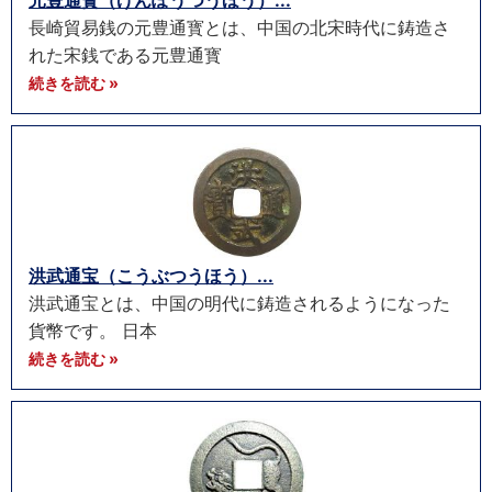
元豊通寳（げんぽうつうほう）...
長崎貿易銭の元豊通寳とは、中国の北宋時代に鋳造さ
れた宋銭である元豊通寳
続きを読む »
洪武通宝（こうぶつうほう）...
洪武通宝とは、中国の明代に鋳造されるようになった
貨幣です。 日本
続きを読む »