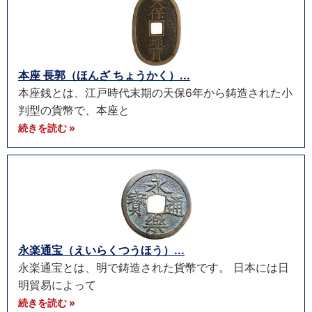
本座 長郭（ほんざ ちょうかく）...
本座銭とは、江戸時代末期の天保6年から鋳造された小
判型の貨幣で、本座と
続きを読む »
永楽通宝（えいらくつうほう）...
永楽通宝とは、明で鋳造された貨幣です。 日本には日
明貿易によって
続きを読む »