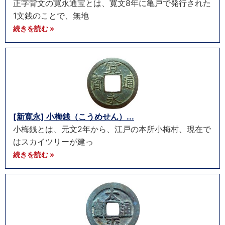
正字背文の寛永通宝とは、寛文8年に亀戸で発行された
1文銭のことで、無地
続きを読む »
[新寛永] 小梅銭（こうめせん）...
小梅銭とは、元文2年から、江戸の本所小梅村、現在で
はスカイツリーが建っ
続きを読む »