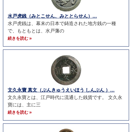
水戸虎銭（みとこせん、みととらせん）...
水戸虎銭は、幕末の日本で鋳造された地方銭の一種
で、もともとは、水戸藩の
続きを読む »
文久永寶 真文（ぶんきゅうえいほう しんぶん ）...
文久永寶とは、江戸時代に流通した銭貨です。 文久永
寶には、主に三
続きを読む »