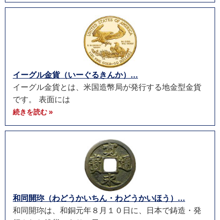
イーグル金貨（いーぐるきんか）...
イーグル金貨とは、米国造幣局が発行する地金型金貨
です。 表面には
続きを読む »
和同開珎（わどうかいちん・わどうかいほう）...
和同開珎は、和銅元年８月１０日に、日本で鋳造・発