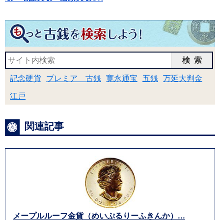
検索
記念硬貨
プレミア 古銭
寛永通宝
五銭
万延大判金
江戸
関連記事
メープルルーフ金貨（めいぷるりーふきんか）...