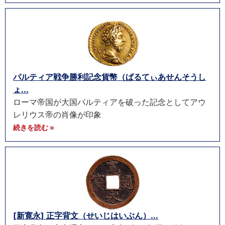
パルティア戦争勝利記念貨幣（ぱるてぃあせんそうし
ょ...
ローマ帝国が大国パルティアを破った記念としてアウ
レリウス帝の肖像が印象
続きを読む »
[新寛永] 正字背文（せいじはいぶん）...