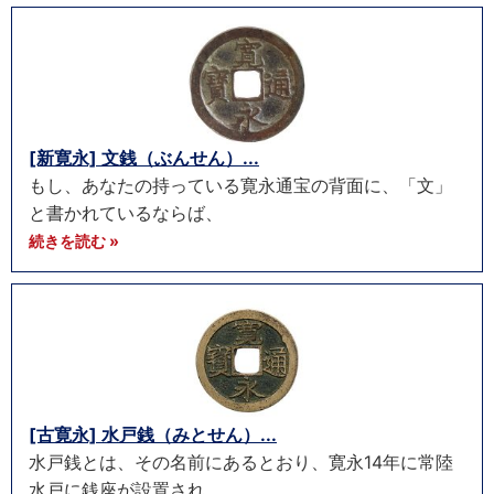
[新寛永] 文銭（ぶんせん）...
もし、あなたの持っている寛永通宝の背面に、「文」
と書かれているならば、
続きを読む »
[古寛永] 水戸銭（みとせん）...
水戸銭とは、その名前にあるとおり、寛永14年に常陸
水戸に銭座が設置され