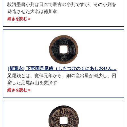
駿河墨書小判は日本で最古の小判ですが、その小判を
鋳造させた大名は徳川家
続きを読む »
[新寛永] 下野国足尾銭（しもつけのくにあしおせん...
足尾銭とは、寛保元年から、銅の産出量が減少し、困
窮した足尾銅山を救済す
続きを読む »