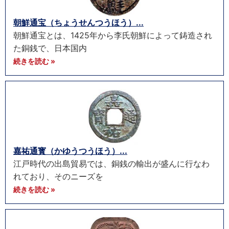
朝鮮通宝（ちょうせんつうほう）...
朝鮮通宝とは、1425年から李氏朝鮮によって鋳造され
た銅銭で、日本国内
続きを読む »
嘉祐通寳（かゆうつうほう）...
江戸時代の出島貿易では、銅銭の輸出が盛んに行なわ
れており、そのニーズを
続きを読む »