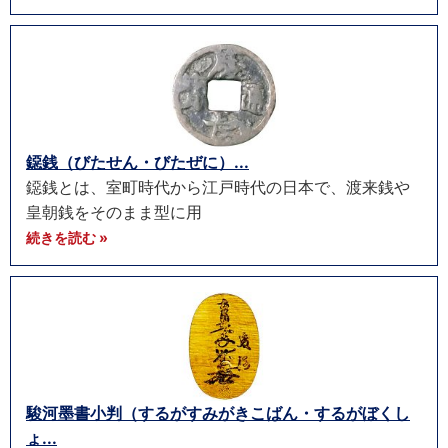
鐚銭（びたせん・びたぜに）...
鐚銭とは、室町時代から江戸時代の日本で、渡来銭や
皇朝銭をそのまま型に用
続きを読む »
駿河墨書小判（するがすみがきこばん・するがぼくし
ょ...