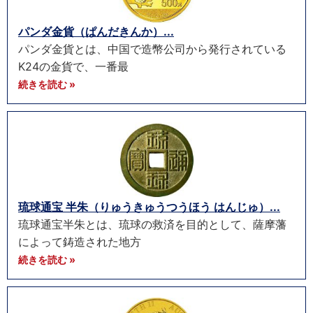
パンダ金貨（ぱんだきんか）...
パンダ金貨とは、中国で造幣公司から発行されている
K24の金貨で、一番最
続きを読む »
琉球通宝 半朱（りゅうきゅうつうほう はんじゅ）...
琉球通宝半朱とは、琉球の救済を目的として、薩摩藩
によって鋳造された地方
続きを読む »