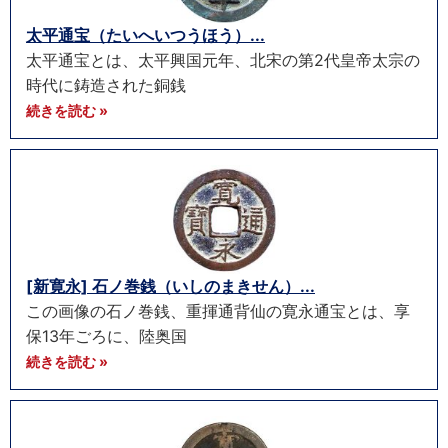
太平通宝（たいへいつうほう）...
太平通宝とは、太平興国元年、北宋の第2代皇帝太宗の
時代に鋳造された銅銭
続きを読む »
[新寛永] 石ノ巻銭（いしのまきせん）...
この画像の石ノ巻銭、重揮通背仙の寛永通宝とは、享
保13年ごろに、陸奥国
続きを読む »