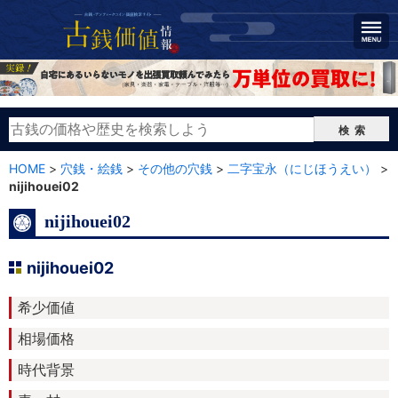
検索
HOME
>
穴銭・絵銭
>
その他の穴銭
>
二字宝永（にじほうえい）
>
nijihouei02
nijihouei02
nijihouei02
希少価値
相場価格
時代背景