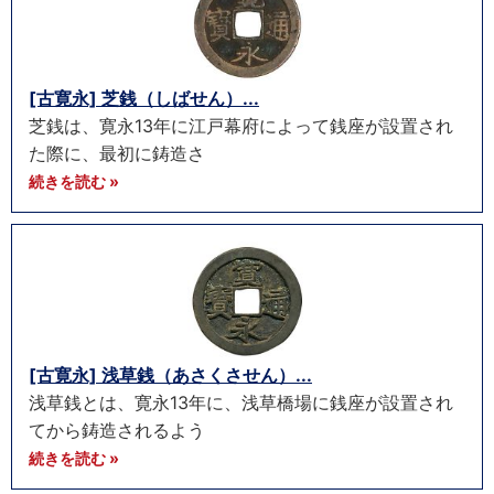
[古寛永] 芝銭（しばせん）...
芝銭は、寛永13年に江戸幕府によって銭座が設置され
た際に、最初に鋳造さ
続きを読む »
[古寛永] 浅草銭（あさくさせん）...
浅草銭とは、寛永13年に、浅草橋場に銭座が設置され
てから鋳造されるよう
続きを読む »