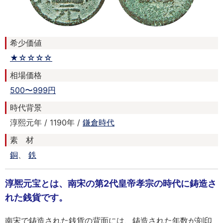
希少価値
★☆☆☆☆
相場価格
500〜999円
時代背景
淳熙元年 / 1190年 /
鎌倉時代
素 材
銅
、
鉄
淳熈元宝とは、南宋の第2代皇帝孝宗の時代に鋳造さ
れた銭貨です。
南宋で鋳造された銭貨の背面には、鋳造された年数が刻印