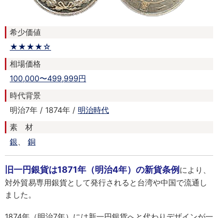
希少価値
★★★★☆
相場価格
100,000〜499,999円
時代背景
明治7年 / 1874年 /
明治時代
素 材
銀
、
銅
旧一円銀貨は1871年（明治4年）の新貨条例
により、
対外貿易専用銀貨として発行されると台湾や中国で流通し
ました。
1874年（明治7年）には新一円銀貨へと代わりデザインが一