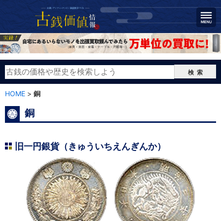
検索
HOME
>
銅
銅
旧一円銀貨（きゅういちえんぎんか）