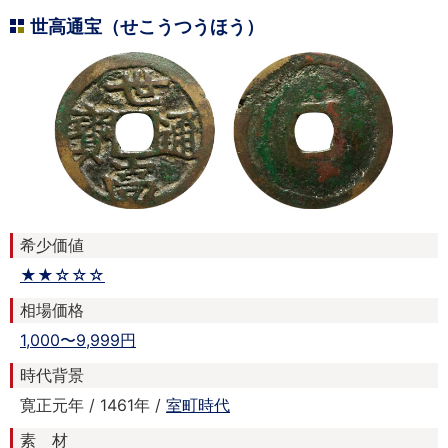
世高通宝（せこうつうほう）
希少価値
★★☆☆☆
相場価格
1,000〜9,999円
時代背景
寛正元年 / 1461年 /
室町時代
素 材