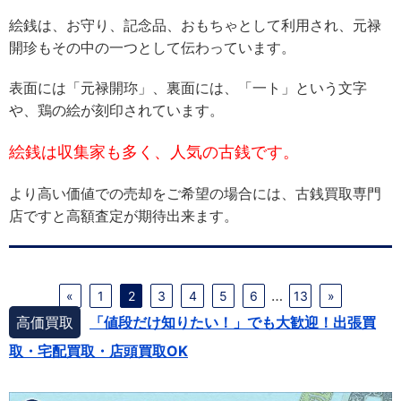
絵銭は、お守り、記念品、おもちゃとして利用され、元禄
開珍もその中の一つとして伝わっています。
表面には「元禄開珎」、裏面には、「一ト」という文字
や、鶏の絵が刻印されています。
絵銭は収集家も多く、人気の古銭です。
より高い価値での売却をご希望の場合には、古銭買取専門
店ですと高額査定が期待出来ます。
…
«
1
2
3
4
5
6
13
»
高価買取
「値段だけ知りたい！」でも大歓迎！出張買
取・宅配買取・店頭買取OK