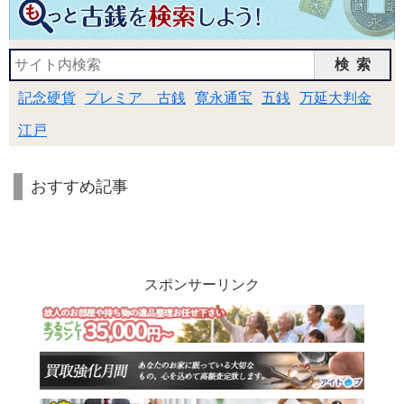
検索
記念硬貨
プレミア 古銭
寛永通宝
五銭
万延大判金
江戸
おすすめ記事
スポンサーリンク