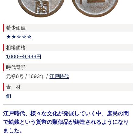
希少価値
★★☆☆☆
相場価格
1,000〜9,999円
時代背景
元禄6号 / 1693年 /
江戸時代
素 材
銅
江戸時代、様々な文化が発展していく中、庶民の間
で絵銭という貨幣の類似品が鋳造されるようになり
ました。