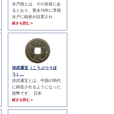
水戸銭とは、その名前にあ
るとおり、寛永14年に常陸
水戸に銭座が設置され
続きを読む »
洪武通宝（こうぶつうほ
う）...
洪武通宝とは、中国の明代
に鋳造されるようになった
貨幣です。 日本
続きを読む »