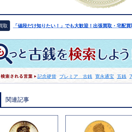
買取
「値段だけ知りたい！」でも大歓迎！出張買取・宅配買
記念硬貨
プレミア 古銭
寛永通宝
五銭
関連記事