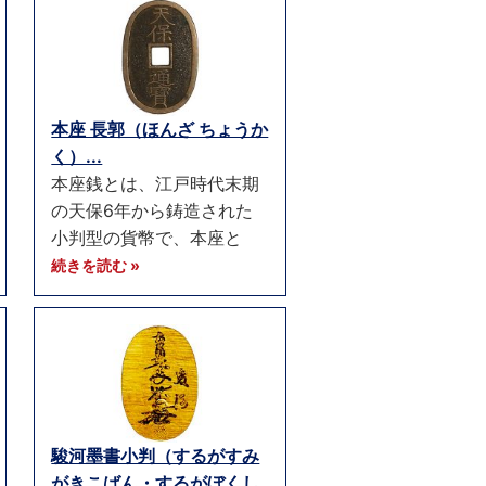
本座 長郭（ほんざ ちょうか
く）...
本座銭とは、江戸時代末期
の天保6年から鋳造された
小判型の貨幣で、本座と
続きを読む »
駿河墨書小判（するがすみ
がきこばん・するがぼくし