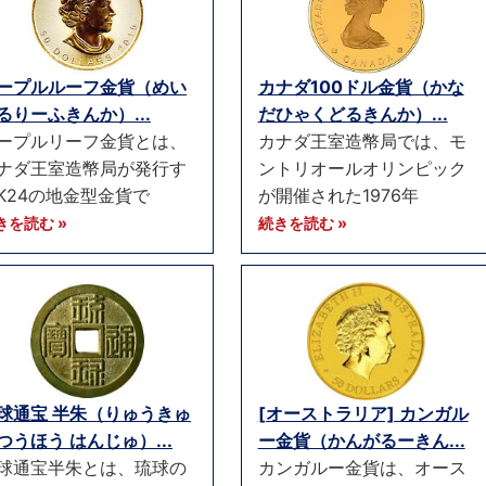
ープルルーフ金貨（めい
カナダ100ドル金貨（かな
るりーふきんか）...
だひゃくどるきんか）...
ープルリーフ金貨とは、
カナダ王室造幣局では、モ
ナダ王室造幣局が発行す
ントリオールオリンピック
K24の地金型金貨で
が開催された1976年
きを読む »
続きを読む »
球通宝 半朱（りゅうきゅ
[オーストラリア] カンガル
つうほう はんじゅ）...
ー金貨（かんがるーきん...
球通宝半朱とは、琉球の
カンガルー金貨は、オース