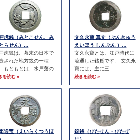
戸虎銭（みとこせん、み
文久永寶 真文（ぶんきゅう
とらせん）...
えいほう しんぶん ）...
戸虎銭は、幕末の日本で
文久永寶とは、江戸時代に
造された地方銭の一種
流通した銭貨です。 文久永
、もともとは、水戸藩の
寶には、主に三
きを読む »
続きを読む »
楽通宝（えいらくつうほ
鐚銭（びたせん・びたぜ
...
に）...