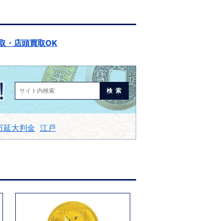
取・店頭買取OK
検索
万延大判金
江戸