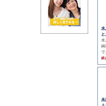
水
と
水
鋳
で
続
永
う）