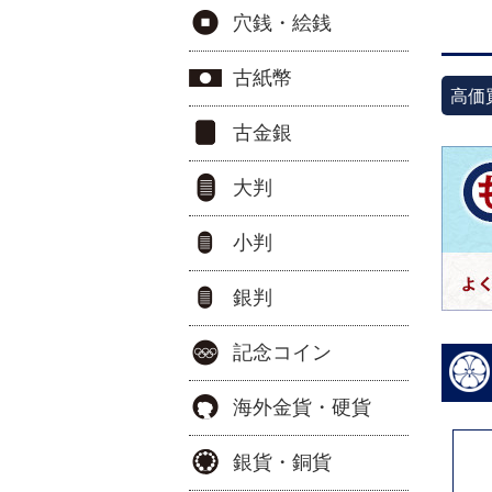
穴銭・絵銭
古紙幣
高価
古金銀
大判
小判
銀判
記念コイン
海外金貨・硬貨
銀貨・銅貨