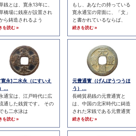
草銭とは、寛永13年に、
もし、あなたの持っている
草橋場に銭座が設置され
寛永通宝の背面に、「文」
から鋳造されるよう
と書かれているならば、
きを読む »
続きを読む »
古寛永]二水永（にすいえ
元豊通寳（げんぽうつうほ
...
う）...
永通宝は、江戸時代に広
長崎貿易銭の元豊通寳と
流通した銭貨です。 その
は、中国の北宋時代に鋳造
でも二水泳は
された宋銭である元豊通寳
きを読む »
続きを読む »