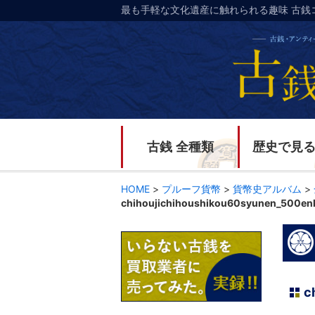
最も手軽な文化遺産に触れられる趣味 古銭
古銭 全種類
歴史で見
HOME
>
プルーフ貨幣
>
貨幣史アルバム
>
chihoujichihoushikou60syunen_500en
c