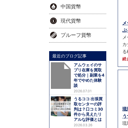
中国貨幣
現代貨幣
メ
ぷ
プルーフ貨幣
メ
カ
る
最近のブログ記事
続
アムウェイのサ
プリ在庫を買取
で処分｜副業を4
年でやめた体験
談
2026.07.01
うるココ 出張買
取センターの評
琉
判は？口コミ30
件から見えたリ
う
アルな評価とは
琉
2026.03.26