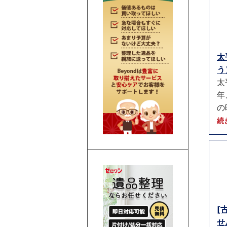
太
う）
太
年
の
続
[
せ