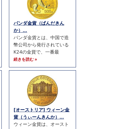
パンダ金貨（ぱんだきん
か）...
パンダ金貨とは、中国で造
幣公司から発行されている
K24の金貨で、一番最
続きを読む »
[オーストリア] ウィーン金
貨（うぃーんきんか）...
ウィーン金貨は、オースト