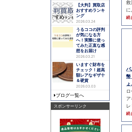
救
【大判】買取店
に
おすすめランキ
ング
続
2026.03.24
うるココの評判
が気になる方
へ！実際に使っ
てみた正直な感
想をお届け
2026.03.21
いますぐ財布を
パ
チェック！超高
額レアなギザ十
幣
＆硬貨
ょ.
2026.03.03
ロ
ブログ一覧へ
ア
レ
スポンサーリンク
続