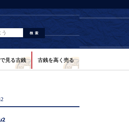
検索
で見る古銭
古銭を高く売る
u2
u2