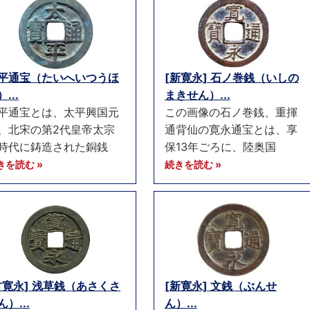
平通宝（たいへいつうほ
[新寛永] 石ノ巻銭（いしの
...
まきせん）...
平通宝とは、太平興国元
この画像の石ノ巻銭、重揮
、北宋の第2代皇帝太宗
通背仙の寛永通宝とは、享
時代に鋳造された銅銭
保13年ごろに、陸奥国
きを読む »
続きを読む »
古寛永] 浅草銭（あさくさ
[新寛永] 文銭（ぶんせ
ん）...
ん）...