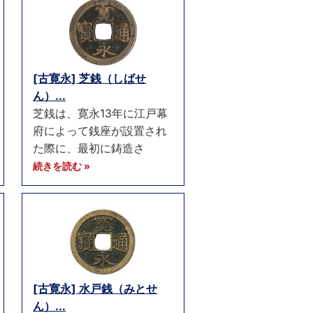
[古寛永] 芝銭（しばせ
ん）...
芝銭は、寛永13年に江戸幕
府によって銭座が設置され
た際に、最初に鋳造さ
続きを読む »
[古寛永] 水戸銭（みとせ
ん）...