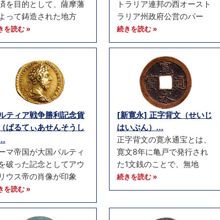
済を目的として、薩摩藩
トラリア連邦の西オースト
よって鋳造された地方
ラリア州政府公営のパー
きを読む »
続きを読む »
ルティア戦争勝利記念貨
[新寛永] 正字背文（せいじ
（ぱるてぃあせんそうし
はいぶん）...
..
正字背文の寛永通宝とは、
ーマ帝国が大国パルティ
寛文8年に亀戸で発行され
を破った記念としてアウ
た1文銭のことで、無地
リウス帝の肖像が印象
続きを読む »
きを読む »