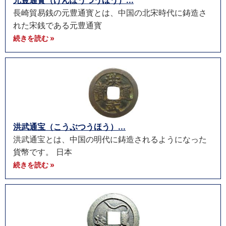
元豊通寳（げんぽうつうほう）...
長崎貿易銭の元豊通寳とは、中国の北宋時代に鋳造さ
れた宋銭である元豊通寳
続きを読む »
洪武通宝（こうぶつうほう）...
洪武通宝とは、中国の明代に鋳造されるようになった
貨幣です。 日本
続きを読む »