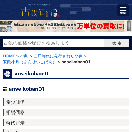
検索
HOME
>
小判
>
江戸時代に発行された小判
>
安政小判（あんせいこばん）
>
anseikoban01
anseikoban01
anseikoban01
希少価値
相場価格
時代背景