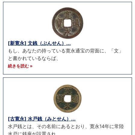
[新寛永] 文銭（ぶんせん）...
もし、あなたの持っている寛永通宝の背面に、「文」
と書かれているならば、
続きを読む »
[古寛永] 水戸銭（みとせん）...
水戸銭とは、その名前にあるとおり、寛永14年に常陸
水戸に銭座が設置され