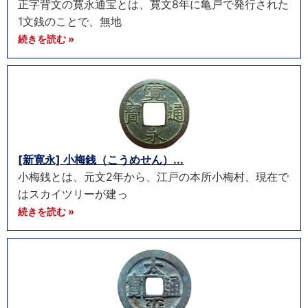
正字背文の寛永通宝とは、寛文8年に亀戸で発行された
1文銭のことで、無地
続きを読む »
[新寛永] 小梅銭（こうめせん）...
小梅銭とは、元文2年から、江戸の本所小梅村、現在で
はスカイツリーが建っ
続きを読む »