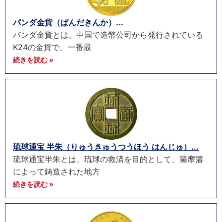
パンダ金貨（ぱんだきんか）...
パンダ金貨とは、中国で造幣公司から発行されている
K24の金貨で、一番最
続きを読む »
琉球通宝 半朱（りゅうきゅうつうほう はんじゅ）...
琉球通宝半朱とは、琉球の救済を目的として、薩摩藩
によって鋳造された地方
続きを読む »