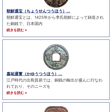
朝鮮通宝（ちょうせんつうほう）...
朝鮮通宝とは、1425年から李氏朝鮮によって鋳造され
た銅銭で、日本国内
続きを読む »
嘉祐通寳（かゆうつうほう）...
江戸時代の出島貿易では、銅銭の輸出が盛んに行なわ
れており、そのニーズを
続きを読む »