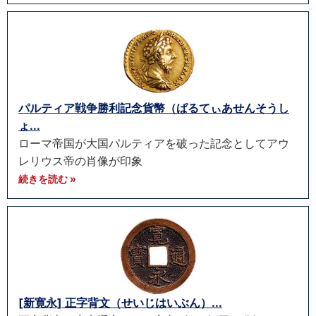
パルティア戦争勝利記念貨幣（ぱるてぃあせんそうし
ょ...
ローマ帝国が大国パルティアを破った記念としてアウ
レリウス帝の肖像が印象
続きを読む »
[新寛永] 正字背文（せいじはいぶん）...