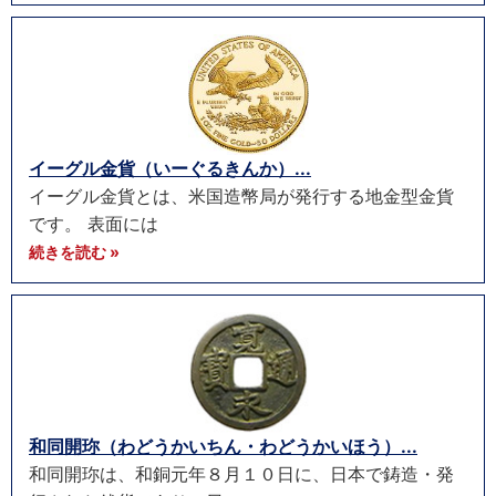
イーグル金貨（いーぐるきんか）...
イーグル金貨とは、米国造幣局が発行する地金型金貨
です。 表面には
続きを読む »
和同開珎（わどうかいちん・わどうかいほう）...
和同開珎は、和銅元年８月１０日に、日本で鋳造・発