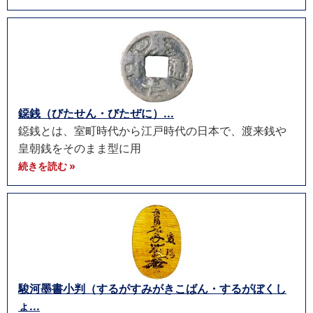
鐚銭（びたせん・びたぜに）...
鐚銭とは、室町時代から江戸時代の日本で、渡来銭や
皇朝銭をそのまま型に用
続きを読む »
駿河墨書小判（するがすみがきこばん・するがぼくし
ょ...