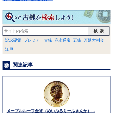
検索
記念硬貨
プレミア 古銭
寛永通宝
五銭
万延大判金
江戸
関連記事
メープルルーフ金貨（めいぷるりーふきんか）...