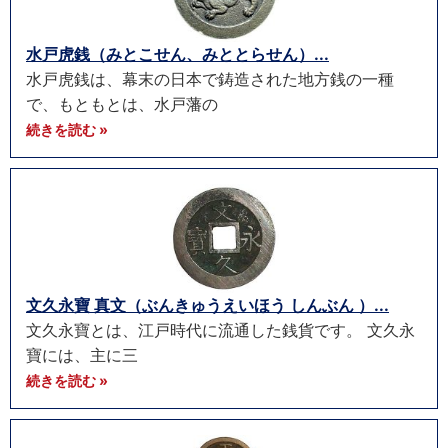
水戸虎銭（みとこせん、みととらせん）...
水戸虎銭は、幕末の日本で鋳造された地方銭の一種
で、もともとは、水戸藩の
続きを読む »
文久永寶 真文（ぶんきゅうえいほう しんぶん ）...
文久永寶とは、江戸時代に流通した銭貨です。 文久永
寶には、主に三
続きを読む »