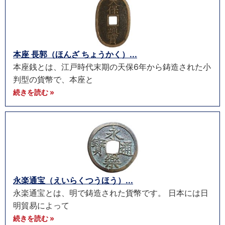
本座 長郭（ほんざ ちょうかく）...
本座銭とは、江戸時代末期の天保6年から鋳造された小
判型の貨幣で、本座と
続きを読む »
永楽通宝（えいらくつうほう）...
永楽通宝とは、明で鋳造された貨幣です。 日本には日
明貿易によって
続きを読む »