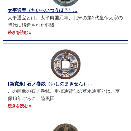
太平通宝（たいへいつうほう）...
太平通宝とは、太平興国元年、北宋の第2代皇帝太宗の
時代に鋳造された銅銭
続きを読む »
[新寛永] 石ノ巻銭（いしのまきせん）...
この画像の石ノ巻銭、重揮通背仙の寛永通宝とは、享
保13年ごろに、陸奥国
続きを読む »