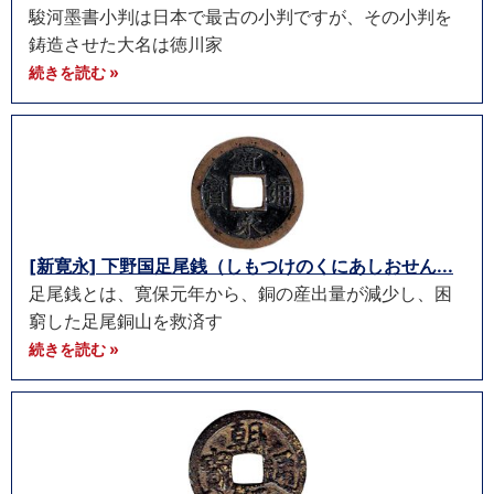
駿河墨書小判は日本で最古の小判ですが、その小判を
鋳造させた大名は徳川家
続きを読む »
[新寛永] 下野国足尾銭（しもつけのくにあしおせん...
足尾銭とは、寛保元年から、銅の産出量が減少し、困
窮した足尾銅山を救済す
続きを読む »