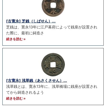
[古寛永] 芝銭（しばせん）...
芝銭は、寛永13年に江戸幕府によって銭座が設置され
た際に、最初に鋳造さ
続きを読む »
[古寛永] 浅草銭（あさくさせん）...
浅草銭とは、寛永13年に、浅草橋場に銭座が設置され
てから鋳造されるよう
続きを読む »