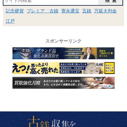
検索
記念硬貨
プレミア 古銭
寛永通宝
五銭
万延大判金
江戸
スポンサーリンク