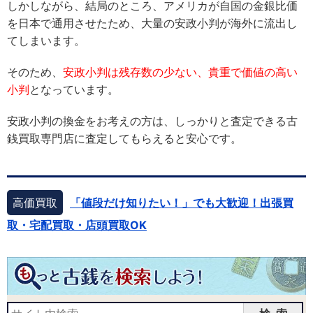
しかしながら、結局のところ、アメリカが自国の金銀比価
を日本で通用させたため、大量の安政小判が海外に流出し
てしまいます。
そのため、
安政小判は残存数の少ない、貴重で価値の高い
小判
となっています。
安政小判の換金をお考えの方は、しっかりと査定できる古
銭買取専門店に査定してもらえると安心です。
高価買取
「値段だけ知りたい！」でも大歓迎！出張買
取・宅配買取・店頭買取OK