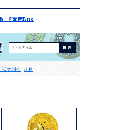
取・店頭買取OK
検索
万延大判金
江戸