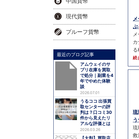
中国貨幣
現代貨幣
メ
ぷ
プルーフ貨幣
メ
カ
る
最近のブログ記事
続
アムウェイのサ
プリ在庫を買取
で処分｜副業を4
年でやめた体験
談
2026.07.01
うるココ 出張買
取センターの評
琉
判は？口コミ30
件から見えたリ
う
アルな評価とは
琉
2026.03.26
救
【大判】買取店