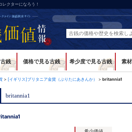
コレクターになろう！
る古銭
価格で見る古銭
希少度で見る古銭
素材
貨
>
[イギリス]ブリタニア金貨（ぶりたにあきんか）
>
britannia1
britannia1
ritannia1
希少価値