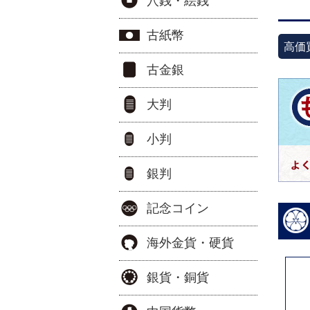
穴銭・絵銭
古紙幣
高価
古金銀
大判
小判
銀判
記念コイン
海外金貨・硬貨
銀貨・銅貨