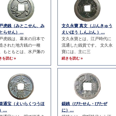
戸虎銭（みとこせん、み
文久永寶 真文（ぶんきゅう
とらせん）...
えいほう しんぶん ）...
戸虎銭は、幕末の日本で
文久永寶とは、江戸時代に
造された地方銭の一種
流通した銭貨です。 文久永
、もともとは、水戸藩の
寶には、主に三
きを読む »
続きを読む »
楽通宝（えいらくつうほ
鐚銭（びたせん・びたぜ
...
に）...