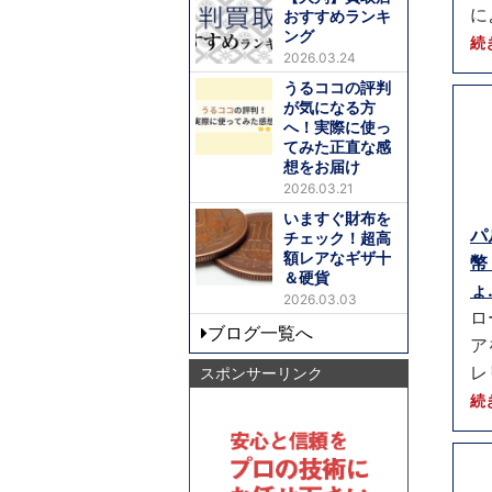
に
おすすめランキ
ング
続
2026.03.24
うるココの評判
が気になる方
へ！実際に使っ
てみた正直な感
想をお届け
2026.03.21
いますぐ財布を
パ
チェック！超高
額レアなギザ十
幣
＆硬貨
ょ.
2026.03.03
ロ
ブログ一覧へ
ア
レ
スポンサーリンク
続