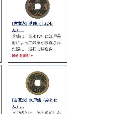
[古寛永] 芝銭（しばせ
ん）...
芝銭は、寛永13年に江戸幕
府によって銭座が設置され
た際に、最初に鋳造さ
続きを読む »
[古寛永] 水戸銭（みとせ
ん）...
水戸銭とは、その名前にあ