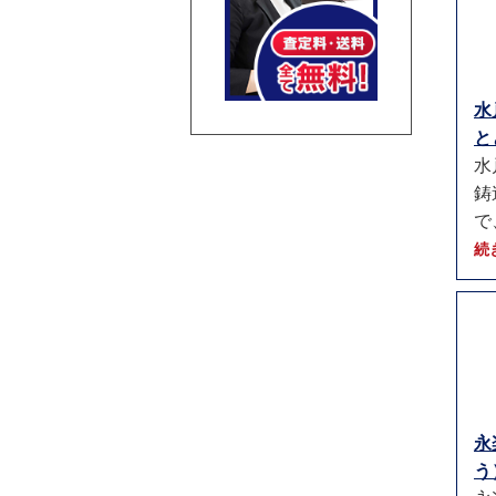
水
と
水
鋳
で
続
永
う）