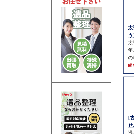
太
う）
太
年
の
続
[
せ
浅