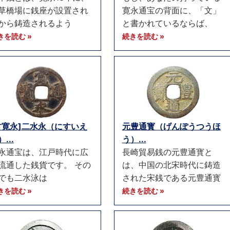
草橋場に銭座が設置され
寛永通宝の背面に、「文」
から鋳造されるよう
と書かれているならば、
きを読む »
続きを読む »
古寛永]二水永（にすいえ
元豊通寳（げんぽうつうほ
...
う）...
永通宝は、江戸時代に広
長崎貿易銭の元豊通寳と
流通した銭貨です。 その
は、中国の北宋時代に鋳造
でも二水泳は
された宋銭である元豊通寳
きを読む »
続きを読む »