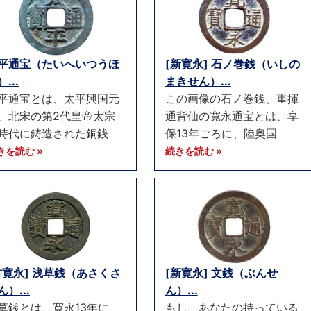
平通宝（たいへいつうほ
[新寛永] 石ノ巻銭（いしの
...
まきせん）...
平通宝とは、太平興国元
この画像の石ノ巻銭、重揮
、北宋の第2代皇帝太宗
通背仙の寛永通宝とは、享
時代に鋳造された銅銭
保13年ごろに、陸奥国
きを読む »
続きを読む »
古寛永] 浅草銭（あさくさ
[新寛永] 文銭（ぶんせ
ん）...
ん）...
草銭とは、寛永13年に、
もし、あなたの持っている