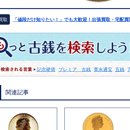
買取
「値段だけ知りたい！」でも大歓迎！出張買取・宅配買
記念硬貨
プレミア 古銭
寛永通宝
五銭
関連記事