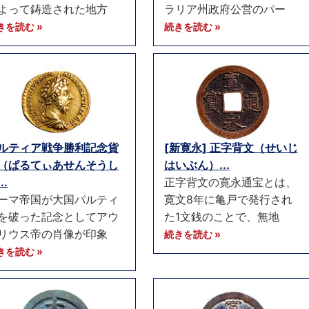
よって鋳造された地方
ラリア州政府公営のパー
きを読む »
続きを読む »
ルティア戦争勝利記念貨
[新寛永] 正字背文（せいじ
（ぱるてぃあせんそうし
はいぶん）...
..
正字背文の寛永通宝とは、
ーマ帝国が大国パルティ
寛文8年に亀戸で発行され
を破った記念としてアウ
た1文銭のことで、無地
リウス帝の肖像が印象
続きを読む »
きを読む »