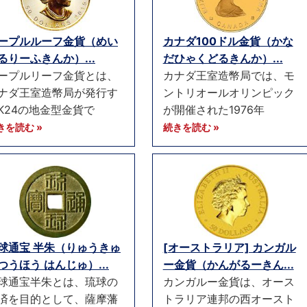
ープルルーフ金貨（めい
カナダ100ドル金貨（かな
るりーふきんか）...
だひゃくどるきんか）...
ープルリーフ金貨とは、
カナダ王室造幣局では、モ
ナダ王室造幣局が発行す
ントリオールオリンピック
K24の地金型金貨で
が開催された1976年
きを読む »
続きを読む »
球通宝 半朱（りゅうきゅ
[オーストラリア] カンガル
つうほう はんじゅ）...
ー金貨（かんがるーきん...
球通宝半朱とは、琉球の
カンガルー金貨は、オース
済を目的として、薩摩藩
トラリア連邦の西オースト