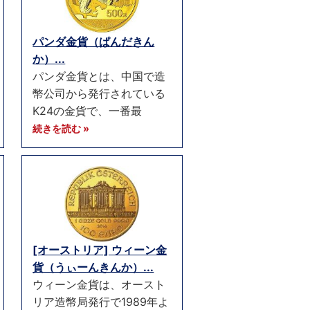
パンダ金貨（ぱんだきん
か）...
パンダ金貨とは、中国で造
幣公司から発行されている
K24の金貨で、一番最
続きを読む »
[オーストリア] ウィーン金
貨（うぃーんきんか）...
ウィーン金貨は、オースト
リア造幣局発行で1989年よ