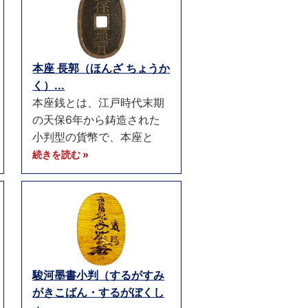
本座 長郭（ほんざ ちょうか
く）...
本座銭とは、江戸時代末期
の天保6年から鋳造された
小判型の貨幣で、本座と
続きを読む »
駿河墨書小判（するがすみ
がきこばん・するがぼくし