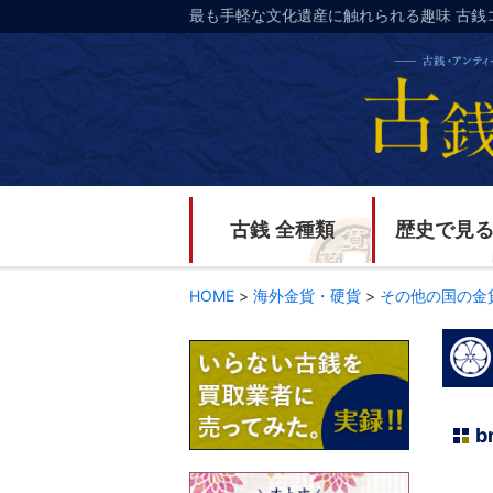
最も手軽な文化遺産に触れられる趣味 古銭
古銭 全種類
歴史で見
HOME
>
海外金貨・硬貨
>
その他の国の金
b