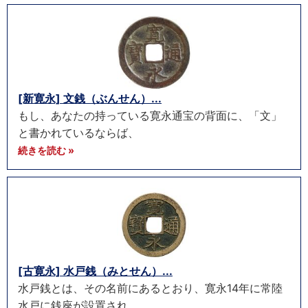
[新寛永] 文銭（ぶんせん）...
もし、あなたの持っている寛永通宝の背面に、「文」
と書かれているならば、
続きを読む »
[古寛永] 水戸銭（みとせん）...
水戸銭とは、その名前にあるとおり、寛永14年に常陸
水戸に銭座が設置され