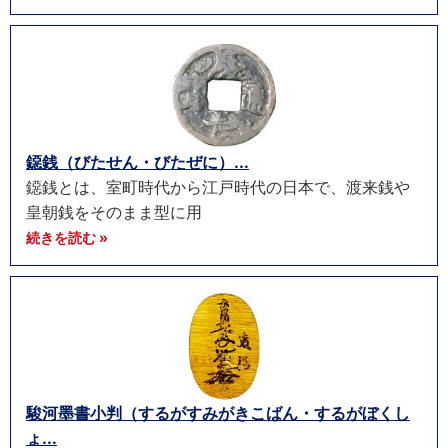
鐚銭（びたせん・びたぜに）...
鐚銭とは、室町時代から江戸時代の日本で、渡来銭や
皇朝銭をそのまま型に用
続きを読む »
駿河墨書小判（するがすみがきこばん・するがぼくし
ょ...