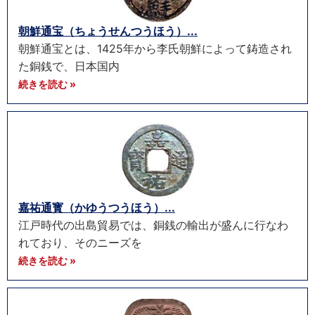
朝鮮通宝（ちょうせんつうほう）...
朝鮮通宝とは、1425年から李氏朝鮮によって鋳造され
た銅銭で、日本国内
続きを読む »
嘉祐通寳（かゆうつうほう）...
江戸時代の出島貿易では、銅銭の輸出が盛んに行なわ
れており、そのニーズを
続きを読む »