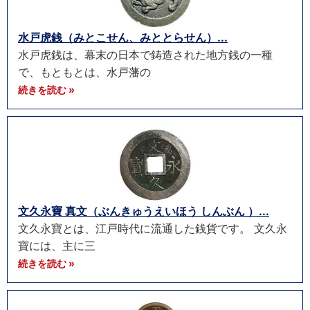
水戸虎銭（みとこせん、みととらせん）...
水戸虎銭は、幕末の日本で鋳造された地方銭の一種
で、もともとは、水戸藩の
続きを読む »
文久永寶 真文（ぶんきゅうえいほう しんぶん ）...
文久永寶とは、江戸時代に流通した銭貨です。 文久永
寶には、主に三
続きを読む »