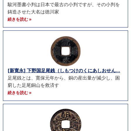
駿河墨書小判は日本で最古の小判ですが、その小判を
鋳造させた大名は徳川家
続きを読む »
[新寛永] 下野国足尾銭（しもつけのくにあしおせん...
足尾銭とは、寛保元年から、銅の産出量が減少し、困
窮した足尾銅山を救済す
続きを読む »