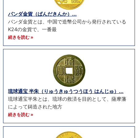
パンダ金貨（ぱんだきんか）...
パンダ金貨とは、中国で造幣公司から発行されている
K24の金貨で、一番最
続きを読む »
琉球通宝 半朱（りゅうきゅうつうほう はんじゅ）...
琉球通宝半朱とは、琉球の救済を目的として、薩摩藩
によって鋳造された地方
続きを読む »