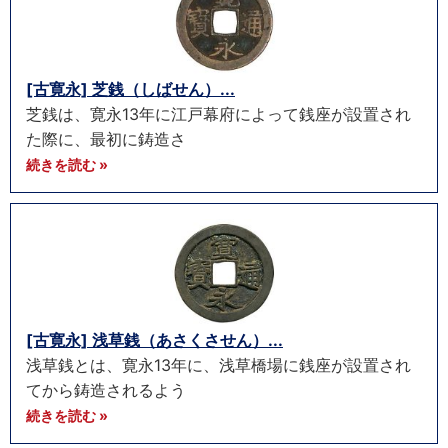
[古寛永] 芝銭（しばせん）...
芝銭は、寛永13年に江戸幕府によって銭座が設置され
た際に、最初に鋳造さ
続きを読む »
[古寛永] 浅草銭（あさくさせん）...
浅草銭とは、寛永13年に、浅草橋場に銭座が設置され
てから鋳造されるよう
続きを読む »