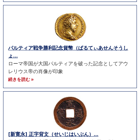
パルティア戦争勝利記念貨幣（ぱるてぃあせんそうし
ょ...
ローマ帝国が大国パルティアを破った記念としてアウ
レリウス帝の肖像が印象
続きを読む »
[新寛永] 正字背文（せいじはいぶん）...