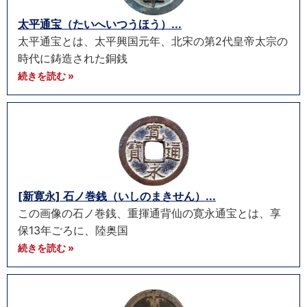
太平通宝（たいへいつうほう）...
太平通宝とは、太平興国元年、北宋の第2代皇帝太宗の
時代に鋳造された銅銭
続きを読む »
[新寛永] 石ノ巻銭（いしのまきせん）...
この画像の石ノ巻銭、重揮通背仙の寛永通宝とは、享
保13年ごろに、陸奥国
続きを読む »