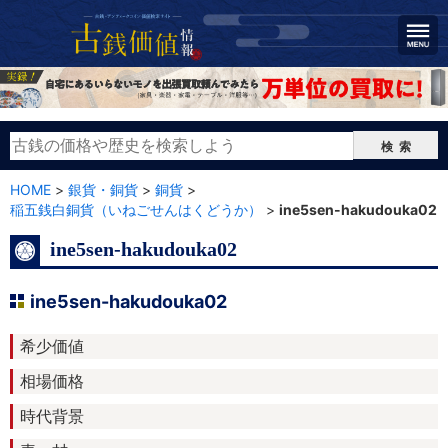
検索
HOME
>
銀貨・銅貨
>
銅貨
>
稲五銭白銅貨（いねごせんはくどうか）
>
ine5sen-hakudouka02
ine5sen-hakudouka02
ine5sen-hakudouka02
希少価値
相場価格
時代背景