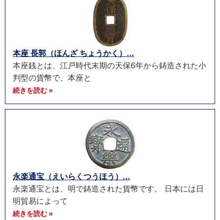
本座 長郭（ほんざ ちょうかく）...
本座銭とは、江戸時代末期の天保6年から鋳造された小
判型の貨幣で、本座と
続きを読む »
永楽通宝（えいらくつうほう）...
永楽通宝とは、明で鋳造された貨幣です。 日本には日
明貿易によって
続きを読む »