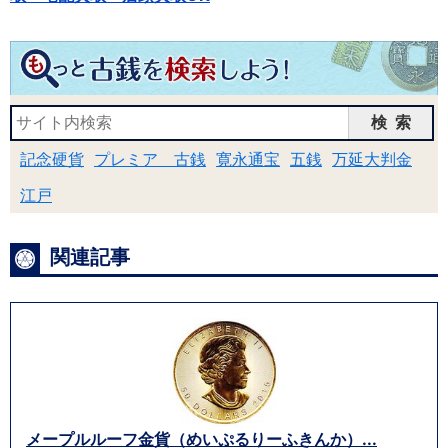
検索
記念硬貨
プレミア 古銭
寛永通宝
五銭
万延大判金
江戸
関連記事
メープルルーフ金貨（めいぷるりーふきんか）...