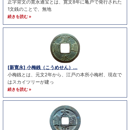
正字背文の寛永通宝とは、寛文8年に亀戸で発行された
1文銭のことで、無地
続きを読む »
[新寛永] 小梅銭（こうめせん）...
小梅銭とは、元文2年から、江戸の本所小梅村、現在で
はスカイツリーが建っ
続きを読む »