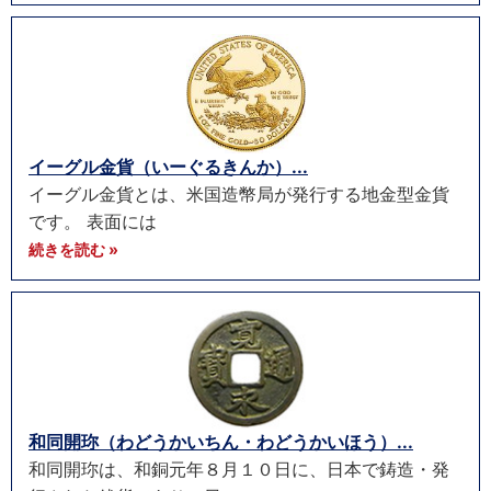
イーグル金貨（いーぐるきんか）...
イーグル金貨とは、米国造幣局が発行する地金型金貨
です。 表面には
続きを読む »
和同開珎（わどうかいちん・わどうかいほう）...
和同開珎は、和銅元年８月１０日に、日本で鋳造・発