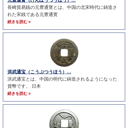
元豊通寳（げんぽうつうほう）...
長崎貿易銭の元豊通寳とは、中国の北宋時代に鋳造さ
れた宋銭である元豊通寳
続きを読む »
洪武通宝（こうぶつうほう）...
洪武通宝とは、中国の明代に鋳造されるようになった
貨幣です。 日本
続きを読む »