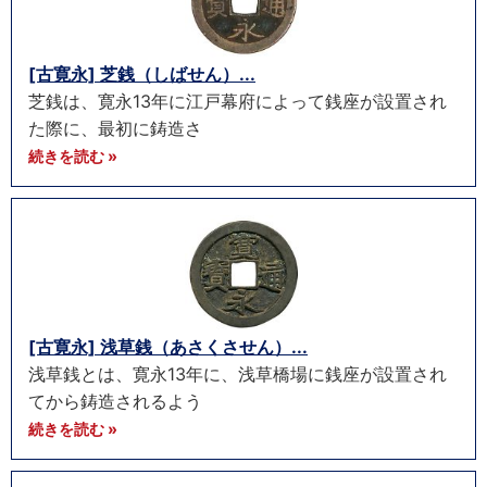
[古寛永] 芝銭（しばせん）...
芝銭は、寛永13年に江戸幕府によって銭座が設置され
た際に、最初に鋳造さ
続きを読む »
[古寛永] 浅草銭（あさくさせん）...
浅草銭とは、寛永13年に、浅草橋場に銭座が設置され
てから鋳造されるよう
続きを読む »