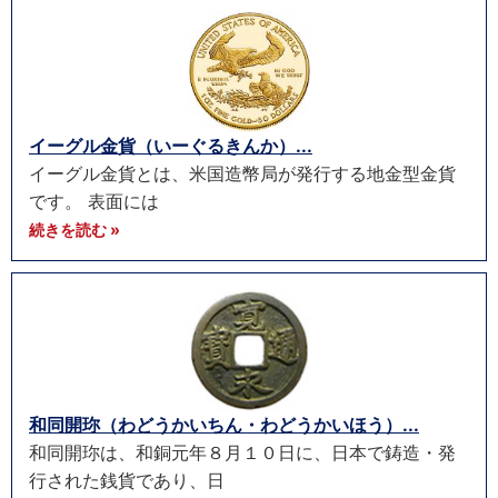
イーグル金貨（いーぐるきんか）...
イーグル金貨とは、米国造幣局が発行する地金型金貨
です。 表面には
続きを読む »
和同開珎（わどうかいちん・わどうかいほう）...
和同開珎は、和銅元年８月１０日に、日本で鋳造・発
行された銭貨であり、日