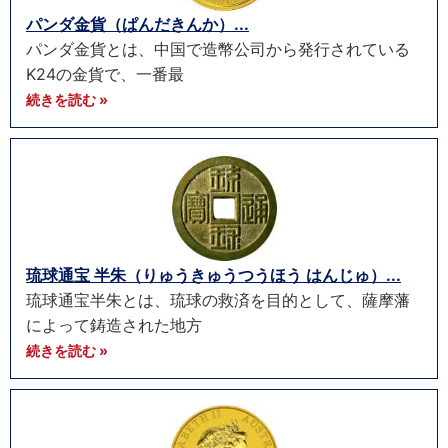
パンダ金貨（ぱんだきんか）...
パンダ金貨とは、中国で造幣公司から発行されている
K24の金貨で、一番最
続きを読む »
琉球通宝 半朱（りゅうきゅうつうほう はんじゅ）...
琉球通宝半朱とは、琉球の救済を目的として、薩摩藩
によって鋳造された地方
続きを読む »