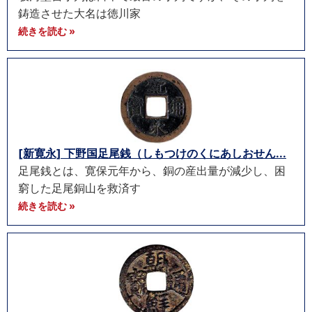
鋳造させた大名は徳川家
続きを読む »
[新寛永] 下野国足尾銭（しもつけのくにあしおせん...
足尾銭とは、寛保元年から、銅の産出量が減少し、困
窮した足尾銅山を救済す
続きを読む »