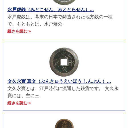
水戸虎銭（みとこせん、みととらせん）...
水戸虎銭は、幕末の日本で鋳造された地方銭の一種
で、もともとは、水戸藩の
続きを読む »
文久永寶 真文（ぶんきゅうえいほう しんぶん ）...
文久永寶とは、江戸時代に流通した銭貨です。 文久永
寶には、主に三
続きを読む »