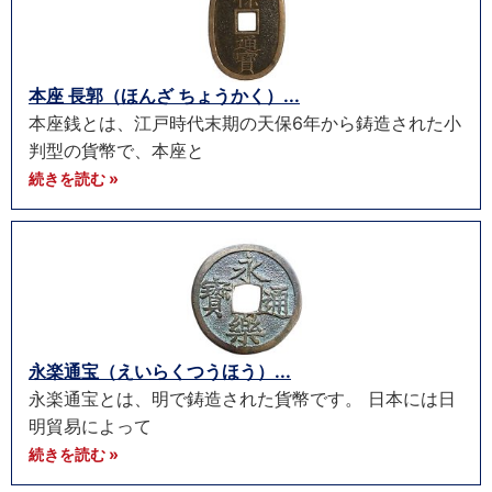
本座 長郭（ほんざ ちょうかく）...
本座銭とは、江戸時代末期の天保6年から鋳造された小
判型の貨幣で、本座と
続きを読む »
永楽通宝（えいらくつうほう）...
永楽通宝とは、明で鋳造された貨幣です。 日本には日
明貿易によって
続きを読む »