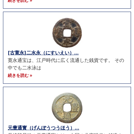
続きを読む »
[古寛永]二水永（にすいえい）...
寛永通宝は、江戸時代に広く流通した銭貨です。 その
中でも二水泳は
続きを読む »
元豊通寳（げんぽうつうほう）...