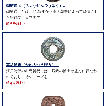
朝鮮通宝（ちょうせんつうほう）...
朝鮮通宝とは、1425年から李氏朝鮮によって鋳造され
た銅銭で、日本国内
続きを読む »
嘉祐通寳（かゆうつうほう）...
江戸時代の出島貿易では、銅銭の輸出が盛んに行なわ
れており、そのニーズを
続きを読む »