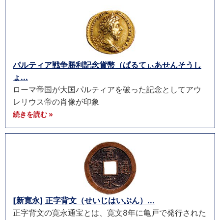
パルティア戦争勝利記念貨幣（ぱるてぃあせんそうし
ょ...
ローマ帝国が大国パルティアを破った記念としてアウ
レリウス帝の肖像が印象
続きを読む »
[新寛永] 正字背文（せいじはいぶん）...
正字背文の寛永通宝とは、寛文8年に亀戸で発行された