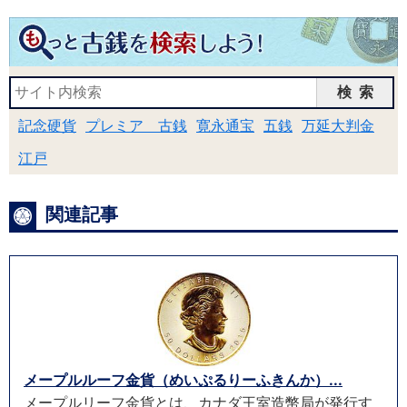
検索
記念硬貨
プレミア 古銭
寛永通宝
五銭
万延大判金
江戸
関連記事
メープルルーフ金貨（めいぷるりーふきんか）...
メープルリーフ金貨とは、カナダ王室造幣局が発行す