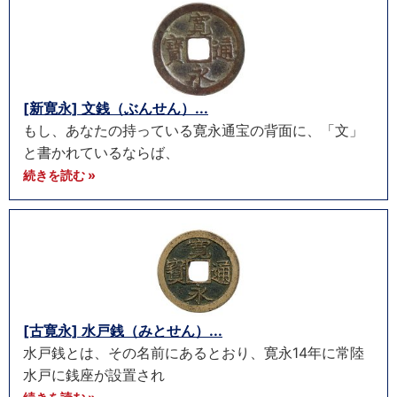
[新寛永] 文銭（ぶんせん）...
もし、あなたの持っている寛永通宝の背面に、「文」
と書かれているならば、
続きを読む »
[古寛永] 水戸銭（みとせん）...
水戸銭とは、その名前にあるとおり、寛永14年に常陸
水戸に銭座が設置され