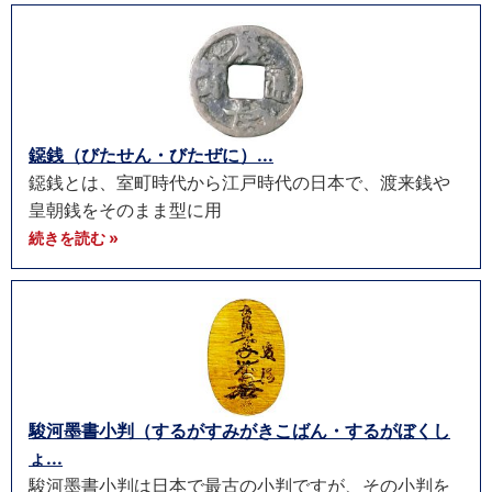
鐚銭（びたせん・びたぜに）...
鐚銭とは、室町時代から江戸時代の日本で、渡来銭や
皇朝銭をそのまま型に用
続きを読む »
駿河墨書小判（するがすみがきこばん・するがぼくし
ょ...
駿河墨書小判は日本で最古の小判ですが、その小判を