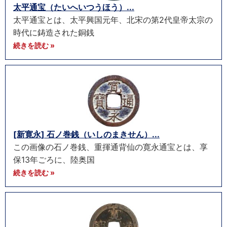
太平通宝（たいへいつうほう）...
太平通宝とは、太平興国元年、北宋の第2代皇帝太宗の
時代に鋳造された銅銭
続きを読む »
[新寛永] 石ノ巻銭（いしのまきせん）...
この画像の石ノ巻銭、重揮通背仙の寛永通宝とは、享
保13年ごろに、陸奥国
続きを読む »