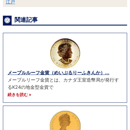
江戸
関連記事
メープルルーフ金貨（めいぷるりーふきんか）...
メープルリーフ金貨とは、カナダ王室造幣局が発行す
るK24の地金型金貨で
続きを読む »