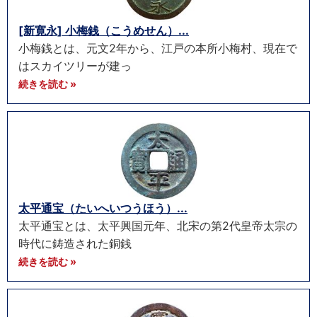
[新寛永] 小梅銭（こうめせん）...
小梅銭とは、元文2年から、江戸の本所小梅村、現在で
はスカイツリーが建っ
続きを読む »
太平通宝（たいへいつうほう）...
太平通宝とは、太平興国元年、北宋の第2代皇帝太宗の
時代に鋳造された銅銭
続きを読む »