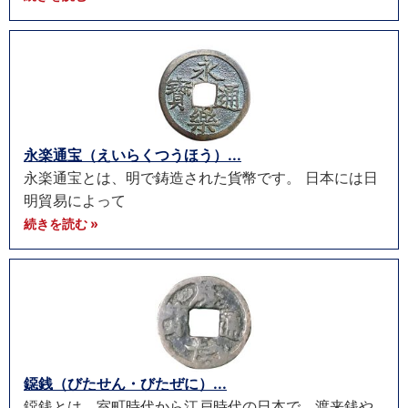
永楽通宝（えいらくつうほう）...
永楽通宝とは、明で鋳造された貨幣です。 日本には日
明貿易によって
続きを読む »
鐚銭（びたせん・びたぜに）...
鐚銭とは、室町時代から江戸時代の日本で、渡来銭や