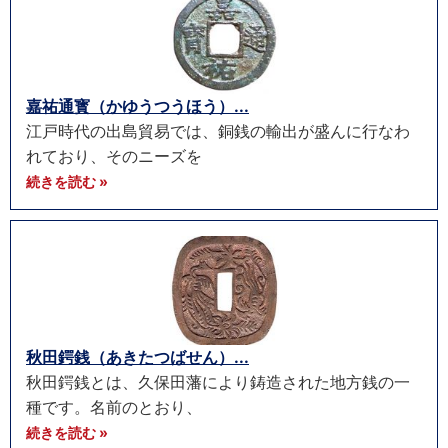
嘉祐通寳（かゆうつうほう）...
江戸時代の出島貿易では、銅銭の輸出が盛んに行なわ
れており、そのニーズを
続きを読む »
秋田鍔銭（あきたつばせん）...
秋田鍔銭とは、久保田藩により鋳造された地方銭の一
種です。名前のとおり、
続きを読む »