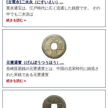
[古寛永]二水永（にすいえい）...
寛永通宝は、江戸時代に広く流通した銭貨です。 その
中でも二水泳は
続きを読む »
元豊通寳（げんぽうつうほう）...
長崎貿易銭の元豊通寳とは、中国の北宋時代に鋳造さ
れた宋銭である元豊通寳
続きを読む »