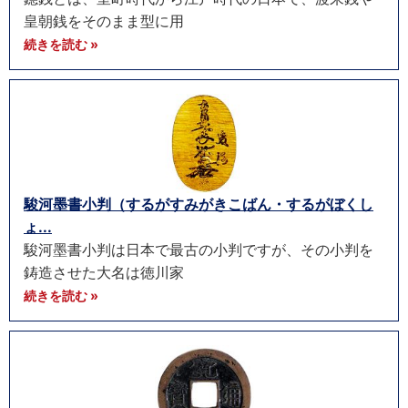
皇朝銭をそのまま型に用
続きを読む »
駿河墨書小判（するがすみがきこばん・するがぼくし
ょ...
駿河墨書小判は日本で最古の小判ですが、その小判を
鋳造させた大名は徳川家
続きを読む »