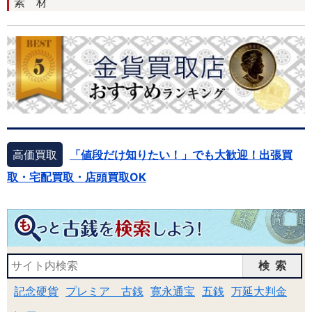
素 材
高価買取
「値段だけ知りたい！」でも大歓迎！出張買
取・宅配買取・店頭買取OK
検索
記念硬貨
プレミア 古銭
寛永通宝
五銭
万延大判金