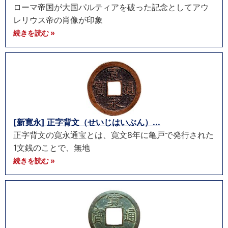
ローマ帝国が大国パルティアを破った記念としてアウ
レリウス帝の肖像が印象
続きを読む »
[新寛永] 正字背文（せいじはいぶん）...
正字背文の寛永通宝とは、寛文8年に亀戸で発行された
1文銭のことで、無地
続きを読む »