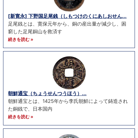
[新寛永] 下野国足尾銭（しもつけのくにあしおせん...
足尾銭とは、寛保元年から、銅の産出量が減少し、困
窮した足尾銅山を救済す
続きを読む »
朝鮮通宝（ちょうせんつうほう）...
朝鮮通宝とは、1425年から李氏朝鮮によって鋳造され
た銅銭で、日本国内
続きを読む »