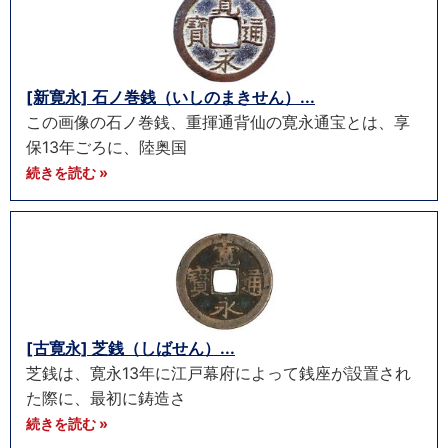
[新寛永] 石ノ巻銭（いしのまきせん）...
この画像の石ノ巻銭、重揮通背仙の寛永通宝とは、享
保13年ごろに、陸奥国
続きを読む »
[古寛永] 芝銭（しばせん）...
芝銭は、寛永13年に江戸幕府によって銭座が設置され
た際に、最初に鋳造さ
続きを読む »