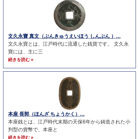
文久永寶 真文（ぶんきゅうえいほう しんぶん ）...
文久永寶とは、江戸時代に流通した銭貨です。 文久永
寶には、主に三
続きを読む »
本座 長郭（ほんざ ちょうかく）...
本座銭とは、江戸時代末期の天保6年から鋳造された小
判型の貨幣で、本座と
続きを読む »