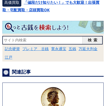
高価買取
「値段だけ知りたい！」でも大歓迎！出張買
取・宅配買取・店頭買取OK
検索
記念硬貨
プレミア 古銭
寛永通宝
五銭
万延大判金
江戸
関連記事