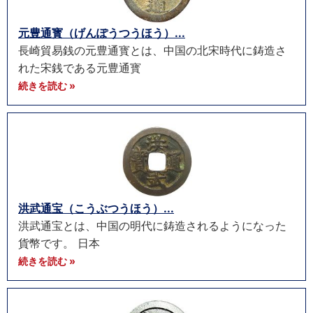
元豊通寳（げんぽうつうほう）...
長崎貿易銭の元豊通寳とは、中国の北宋時代に鋳造さ
れた宋銭である元豊通寳
続きを読む »
洪武通宝（こうぶつうほう）...
洪武通宝とは、中国の明代に鋳造されるようになった
貨幣です。 日本
続きを読む »