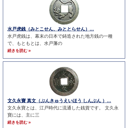
水戸虎銭（みとこせん、みととらせん）...
水戸虎銭は、幕末の日本で鋳造された地方銭の一種
で、もともとは、水戸藩の
続きを読む »
文久永寶 真文（ぶんきゅうえいほう しんぶん ）...
文久永寶とは、江戸時代に流通した銭貨です。 文久永
寶には、主に三
続きを読む »