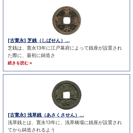
[古寛永] 芝銭（しばせん）...
芝銭は、寛永13年に江戸幕府によって銭座が設置され
た際に、最初に鋳造さ
続きを読む »
[古寛永] 浅草銭（あさくさせん）...
浅草銭とは、寛永13年に、浅草橋場に銭座が設置され
てから鋳造されるよう