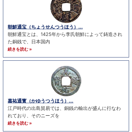
朝鮮通宝（ちょうせんつうほう）...
朝鮮通宝とは、1425年から李氏朝鮮によって鋳造され
た銅銭で、日本国内
続きを読む »
嘉祐通寳（かゆうつうほう）...
江戸時代の出島貿易では、銅銭の輸出が盛んに行なわ
れており、そのニーズを
続きを読む »