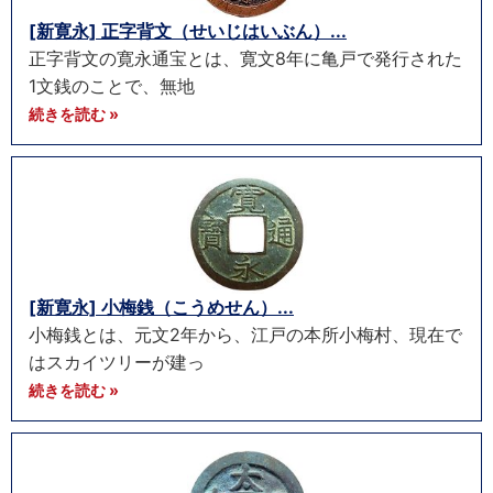
[新寛永] 正字背文（せいじはいぶん）...
正字背文の寛永通宝とは、寛文8年に亀戸で発行された
1文銭のことで、無地
続きを読む »
[新寛永] 小梅銭（こうめせん）...
小梅銭とは、元文2年から、江戸の本所小梅村、現在で
はスカイツリーが建っ
続きを読む »