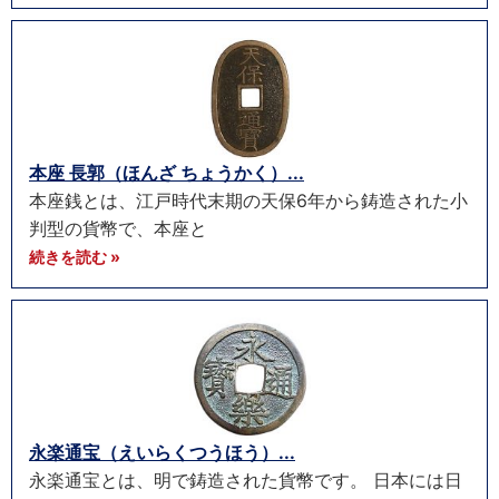
本座 長郭（ほんざ ちょうかく）...
本座銭とは、江戸時代末期の天保6年から鋳造された小
判型の貨幣で、本座と
続きを読む »
永楽通宝（えいらくつうほう）...
永楽通宝とは、明で鋳造された貨幣です。 日本には日