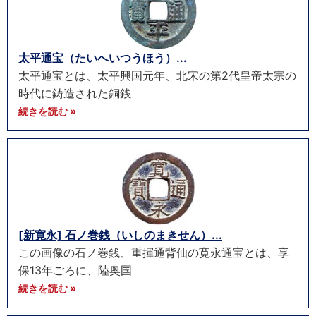
太平通宝（たいへいつうほう）...
太平通宝とは、太平興国元年、北宋の第2代皇帝太宗の
時代に鋳造された銅銭
続きを読む »
[新寛永] 石ノ巻銭（いしのまきせん）...
この画像の石ノ巻銭、重揮通背仙の寛永通宝とは、享
保13年ごろに、陸奥国
続きを読む »