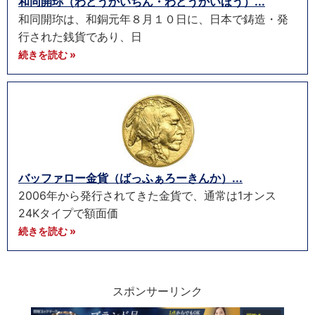
和同開珎（わどうかいちん・わどうかいほう）...
和同開珎は、和銅元年８月１０日に、日本で鋳造・発
行された銭貨であり、日
続きを読む »
バッファロー金貨（ばっふぁろーきんか）...
2006年から発行されてきた金貨で、通常は1オンス
24Kタイプで額面価
続きを読む »
スポンサーリンク