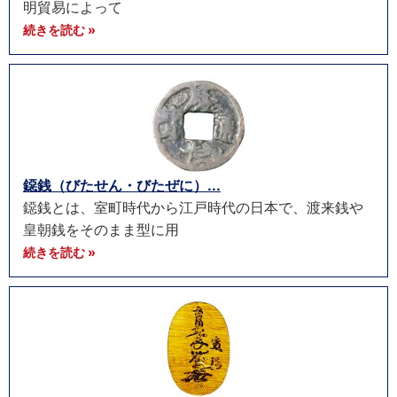
明貿易によって
続きを読む »
鐚銭（びたせん・びたぜに）...
鐚銭とは、室町時代から江戸時代の日本で、渡来銭や
皇朝銭をそのまま型に用
続きを読む »