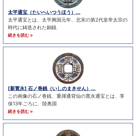
太平通宝（たいへいつうほう）...
太平通宝とは、太平興国元年、北宋の第2代皇帝太宗の
時代に鋳造された銅銭
続きを読む »
[新寛永] 石ノ巻銭（いしのまきせん）...
この画像の石ノ巻銭、重揮通背仙の寛永通宝とは、享
保13年ごろに、陸奥国
続きを読む »