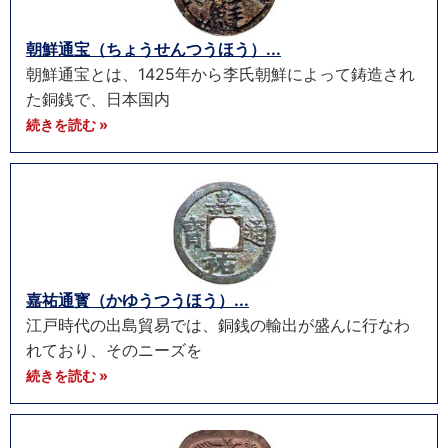
朝鮮通宝（ちょうせんつうほう）...
朝鮮通宝とは、1425年から李氏朝鮮によって鋳造され
た銅銭で、日本国内
続きを読む »
嘉祐通寳（かゆうつうほう）...
江戸時代の出島貿易では、銅銭の輸出が盛んに行なわ
れており、そのニーズを
続きを読む »