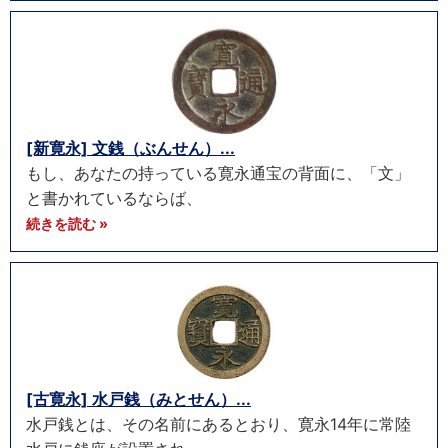
[新寛永] 文銭（ぶんせん）...
もし、あなたの持っている寛永通宝の背面に、「文」
と書かれているならば、
続きを読む »
[古寛永] 水戸銭（みとせん）...
水戸銭とは、その名前にあるとおり、寛永14年に常陸