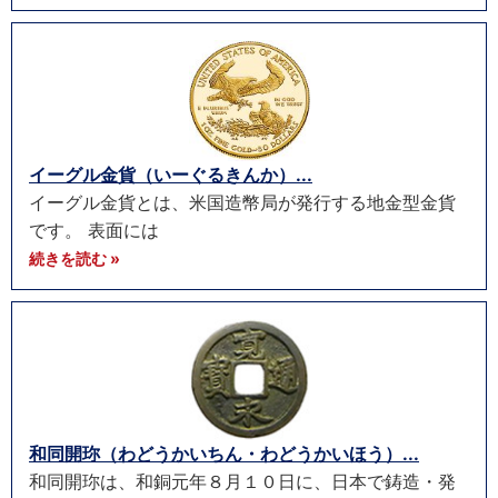
イーグル金貨（いーぐるきんか）...
イーグル金貨とは、米国造幣局が発行する地金型金貨
です。 表面には
続きを読む »
和同開珎（わどうかいちん・わどうかいほう）...
和同開珎は、和銅元年８月１０日に、日本で鋳造・発