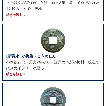
正字背文の寛永通宝とは、寛文8年に亀戸で発行された
1文銭のことで、無地
続きを読む »
[新寛永] 小梅銭（こうめせん）...
小梅銭とは、元文2年から、江戸の本所小梅村、現在で
はスカイツリーが建っ
続きを読む »