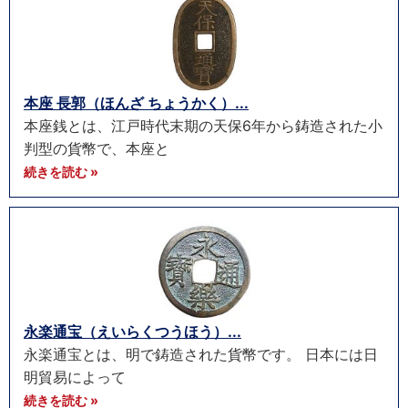
本座 長郭（ほんざ ちょうかく）...
本座銭とは、江戸時代末期の天保6年から鋳造された小
判型の貨幣で、本座と
続きを読む »
永楽通宝（えいらくつうほう）...
永楽通宝とは、明で鋳造された貨幣です。 日本には日
明貿易によって
続きを読む »