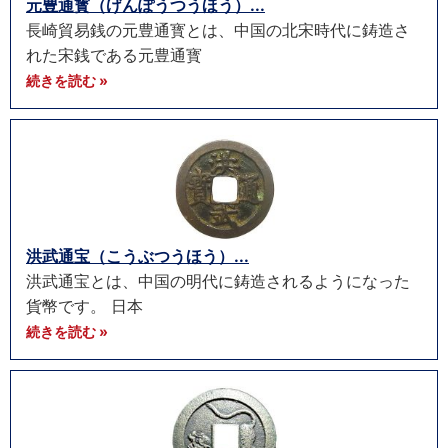
元豊通寳（げんぽうつうほう）...
長崎貿易銭の元豊通寳とは、中国の北宋時代に鋳造さ
れた宋銭である元豊通寳
続きを読む »
洪武通宝（こうぶつうほう）...
洪武通宝とは、中国の明代に鋳造されるようになった
貨幣です。 日本
続きを読む »