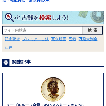
取・宅配買取・店頭買取OK
検索
記念硬貨
プレミア 古銭
寛永通宝
五銭
万延大判金
江戸
関連記事
メープルルーフ金貨（めいぷるりーふきんか）...