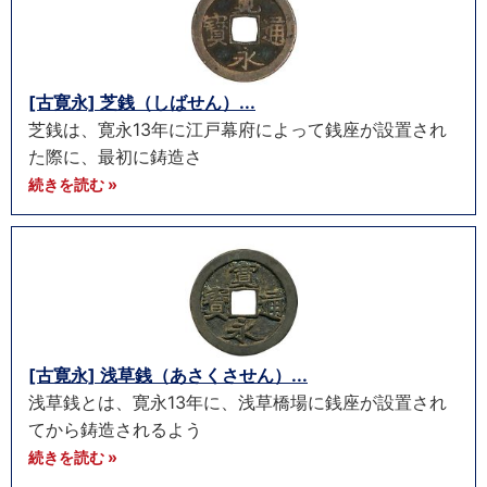
[古寛永] 芝銭（しばせん）...
芝銭は、寛永13年に江戸幕府によって銭座が設置され
た際に、最初に鋳造さ
続きを読む »
[古寛永] 浅草銭（あさくさせん）...
浅草銭とは、寛永13年に、浅草橋場に銭座が設置され
てから鋳造されるよう
続きを読む »