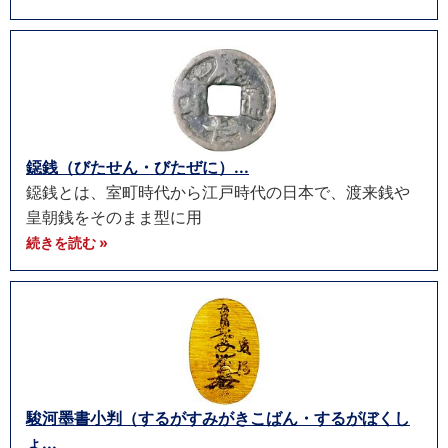
鐚銭（びたせん・びたぜに）...
鐚銭とは、室町時代から江戸時代の日本で、渡来銭や
皇朝銭をそのまま型に用
続きを読む »
駿河墨書小判（するがすみがきこばん・するがぼくし
ょ...