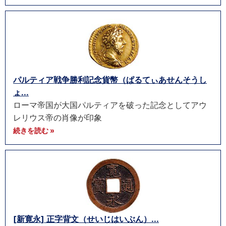
パルティア戦争勝利記念貨幣（ぱるてぃあせんそうし
ょ...
ローマ帝国が大国パルティアを破った記念としてアウ
レリウス帝の肖像が印象
続きを読む »
[新寛永] 正字背文（せいじはいぶん）...