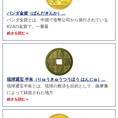
パンダ金貨（ぱんだきんか）...
パンダ金貨とは、中国で造幣公司から発行されている
K24の金貨で、一番最
続きを読む »
琉球通宝 半朱（りゅうきゅうつうほう はんじゅ）...
琉球通宝半朱とは、琉球の救済を目的として、薩摩藩
によって鋳造された地方
続きを読む »