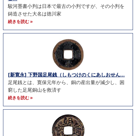
駿河墨書小判は日本で最古の小判ですが、その小判を
鋳造させた大名は徳川家
続きを読む »
[新寛永] 下野国足尾銭（しもつけのくにあしおせん...
足尾銭とは、寛保元年から、銅の産出量が減少し、困
窮した足尾銅山を救済す
続きを読む »