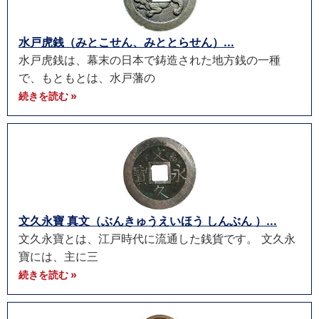
水戸虎銭（みとこせん、みととらせん）...
水戸虎銭は、幕末の日本で鋳造された地方銭の一種
で、もともとは、水戸藩の
続きを読む »
文久永寶 真文（ぶんきゅうえいほう しんぶん ）...
文久永寶とは、江戸時代に流通した銭貨です。 文久永
寶には、主に三
続きを読む »