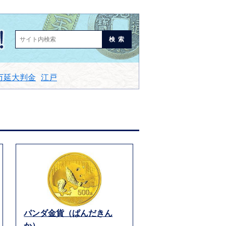
検索
万延大判金
江戸
パンダ金貨（ぱんだきん
か）...