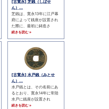
[古寛永] 芝銭（しばせ
ん）...
芝銭は、寛永13年に江戸幕
府によって銭座が設置され
た際に、最初に鋳造さ
続きを読む »
[古寛永] 水戸銭（みとせ
ん）...
水戸銭とは、その名前にあ
るとおり、寛永14年に常陸
水戸に銭座が設置され
続きを読む »