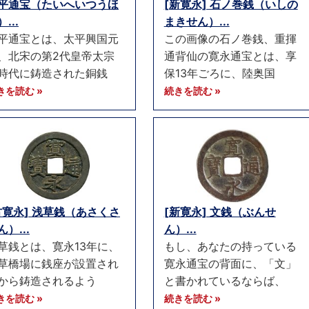
平通宝（たいへいつうほ
[新寛永] 石ノ巻銭（いしの
...
まきせん）...
平通宝とは、太平興国元
この画像の石ノ巻銭、重揮
、北宋の第2代皇帝太宗
通背仙の寛永通宝とは、享
時代に鋳造された銅銭
保13年ごろに、陸奥国
きを読む »
続きを読む »
古寛永] 浅草銭（あさくさ
[新寛永] 文銭（ぶんせ
ん）...
ん）...
草銭とは、寛永13年に、
もし、あなたの持っている
草橋場に銭座が設置され
寛永通宝の背面に、「文」
から鋳造されるよう
と書かれているならば、
きを読む »
続きを読む »