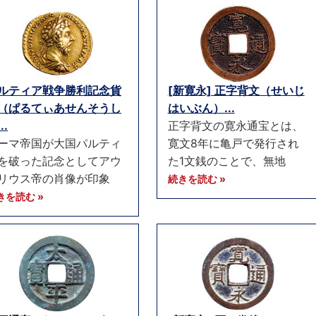
ルティア戦争勝利記念貨
[新寛永] 正字背文（せいじ
（ぱるてぃあせんそうし
はいぶん）...
..
正字背文の寛永通宝とは、
ーマ帝国が大国パルティ
寛文8年に亀戸で発行され
を破った記念としてアウ
た1文銭のことで、無地
リウス帝の肖像が印象
続きを読む »
きを読む »