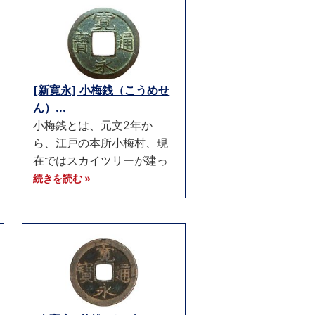
[新寛永] 小梅銭（こうめせ
ん）...
小梅銭とは、元文2年か
ら、江戸の本所小梅村、現
在ではスカイツリーが建っ
続きを読む »