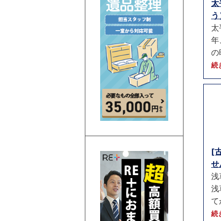
太
う）
太
年
の
続
[
せ
浅
浅
て
続