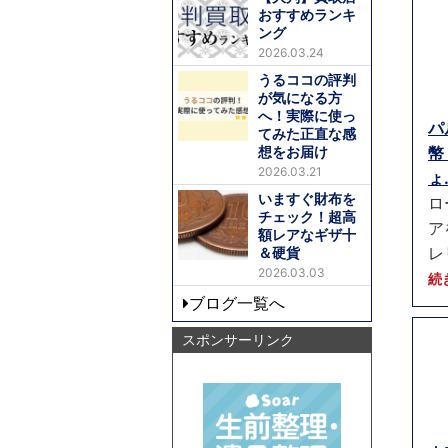
おすすめランキ
ング
2026.03.24
うるココの評判
が気になる方
へ！実際に使っ
パ
てみた正直な感
想をお届け
幣
2026.03.21
ょ.
いますぐ財布を
ロ
チェック！超高
ア
額レアなギザ十
レ
＆硬貨
2026.03.03
続
ブログ一覧へ
スポンサーリンク