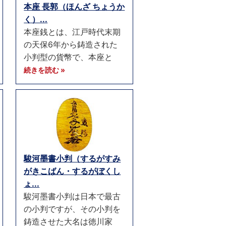
本座 長郭（ほんざ ちょうか
く）...
本座銭とは、江戸時代末期
の天保6年から鋳造された
小判型の貨幣で、本座と
続きを読む »
駿河墨書小判（するがすみ
がきこばん・するがぼくし
ょ...
駿河墨書小判は日本で最古
の小判ですが、その小判を
鋳造させた大名は徳川家