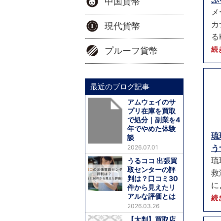
中国貨幣
メ
カ
現代貨幣
る
続
プルーフ貨幣
最近のブログ記事
アムウェイのサ
プリ在庫を買取
で処分｜副業を4
年でやめた体験
琉
談
う
2026.07.01
琉
うるココ 出張買
取センターの評
救
判は？口コミ30
に
件から見えたリ
アルな評価とは
続
2026.03.26
【大判】買取店