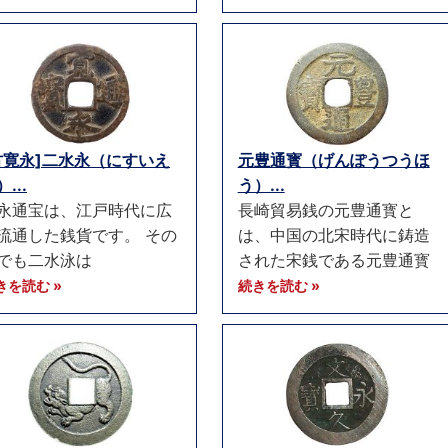
古寛永]二水永（にすいえ
元豊通寳（げんぽうつうほ
...
う）...
永通宝は、江戸時代に広
長崎貿易銭の元豊通寳と
流通した銭貨です。 その
は、中国の北宋時代に鋳造
でも二水泳は
された宋銭である元豊通寳
きを読む »
続きを読む »