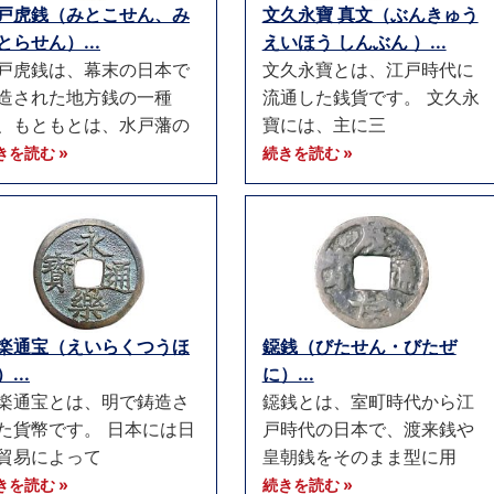
戸虎銭（みとこせん、み
文久永寶 真文（ぶんきゅう
とらせん）...
えいほう しんぶん ）...
戸虎銭は、幕末の日本で
文久永寶とは、江戸時代に
造された地方銭の一種
流通した銭貨です。 文久永
、もともとは、水戸藩の
寶には、主に三
きを読む »
続きを読む »
楽通宝（えいらくつうほ
鐚銭（びたせん・びたぜ
...
に）...
楽通宝とは、明で鋳造さ
鐚銭とは、室町時代から江
た貨幣です。 日本には日
戸時代の日本で、渡来銭や
貿易によって
皇朝銭をそのまま型に用
きを読む »
続きを読む »