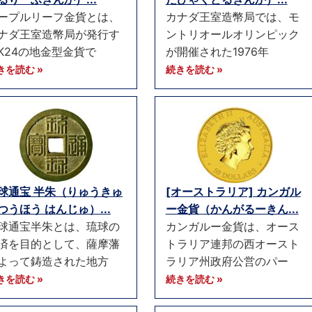
ープルリーフ金貨とは、
カナダ王室造幣局では、モ
ナダ王室造幣局が発行す
ントリオールオリンピック
K24の地金型金貨で
が開催された1976年
きを読む »
続きを読む »
球通宝 半朱（りゅうきゅ
[オーストラリア] カンガル
つうほう はんじゅ）...
ー金貨（かんがるーきん...
球通宝半朱とは、琉球の
カンガルー金貨は、オース
済を目的として、薩摩藩
トラリア連邦の西オースト
よって鋳造された地方
ラリア州政府公営のパー
きを読む »
続きを読む »