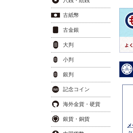
穴銭・絵銭
古紙幣
古金銀
大判
小判
銀判
記念コイン
海外金貨・硬貨
銀貨・銅貨
メ
ぷ