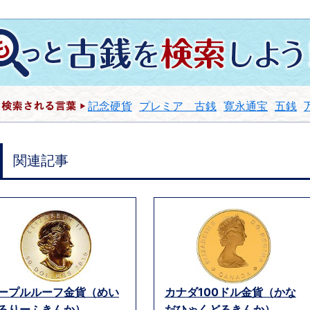
記念硬貨
プレミア 古銭
寛永通宝
五銭
関連記事
ープルルーフ金貨（めい
カナダ100ドル金貨（かな
るりーふきんか）...
だひゃくどるきんか）...