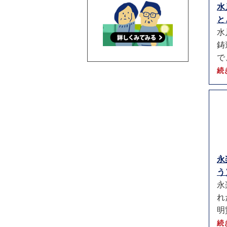
水
と
水
鋳
で
続
永
う）
永
れ
明
続