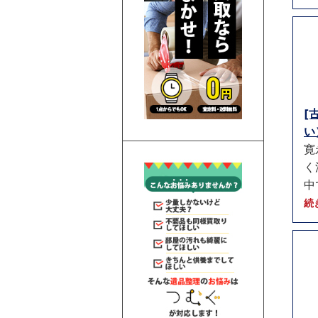
[
い）
寛
く
中
続