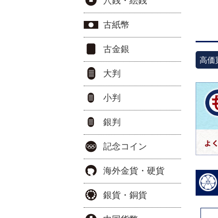
穴銭・絵銭
古紙幣
古金銀
高価
大判
小判
銀判
記念コイン
海外金貨・硬貨
銀貨・銅貨