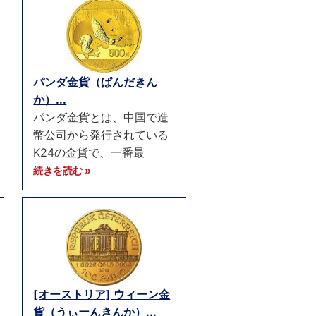
パンダ金貨（ぱんだきん
か）...
パンダ金貨とは、中国で造
幣公司から発行されている
K24の金貨で、一番最
続きを読む »
[オーストリア] ウィーン金
貨（うぃーんきんか）...