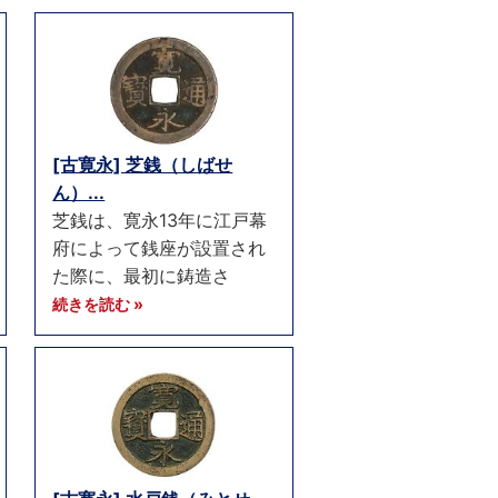
[古寛永] 芝銭（しばせ
ん）...
芝銭は、寛永13年に江戸幕
府によって銭座が設置され
た際に、最初に鋳造さ
続きを読む »