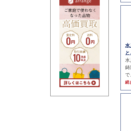
水
と
水
鋳
で
続