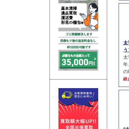
太
う）
太
年
の
続