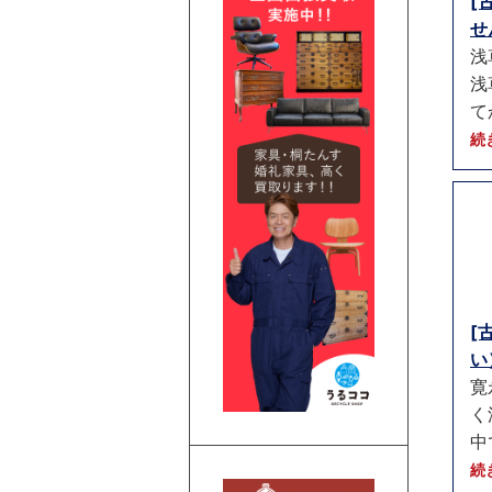
[
せ
浅
浅
て
続
[
い）
寛
く
中
続