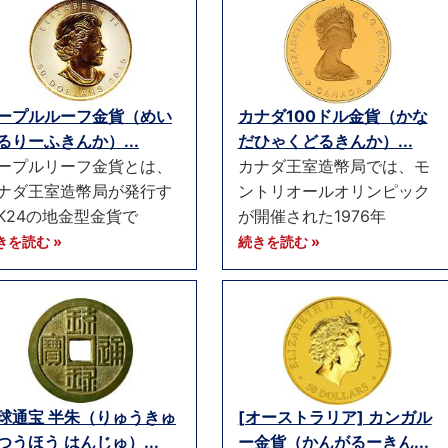
ープルルーフ金貨（めい
カナダ100ドル金貨（かな
るりーふきんか）...
だひゃくどるきんか）...
ープルリーフ金貨とは、
カナダ王室造幣局では、モ
ナダ王室造幣局が発行す
ントリオールオリンピック
K24の地金型金貨で
が開催された1976年
きを読む »
続きを読む »
球通宝 半朱（りゅうきゅ
[オーストラリア] カンガル
つうほう はんじゅ）...
ー金貨（かんがるーきん...