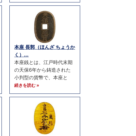
本座 長郭（ほんざ ちょうか
く）...
本座銭とは、江戸時代末期
の天保6年から鋳造された
小判型の貨幣で、本座と
続きを読む »