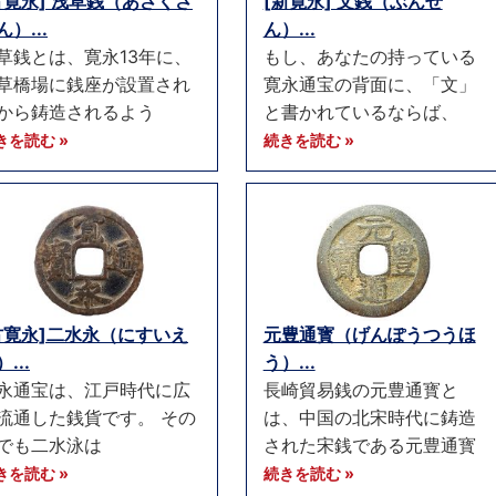
古寛永] 浅草銭（あさくさ
[新寛永] 文銭（ぶんせ
ん）...
ん）...
草銭とは、寛永13年に、
もし、あなたの持っている
草橋場に銭座が設置され
寛永通宝の背面に、「文」
から鋳造されるよう
と書かれているならば、
きを読む »
続きを読む »
古寛永]二水永（にすいえ
元豊通寳（げんぽうつうほ
...
う）...
永通宝は、江戸時代に広
長崎貿易銭の元豊通寳と
流通した銭貨です。 その
は、中国の北宋時代に鋳造
でも二水泳は
された宋銭である元豊通寳
きを読む »
続きを読む »