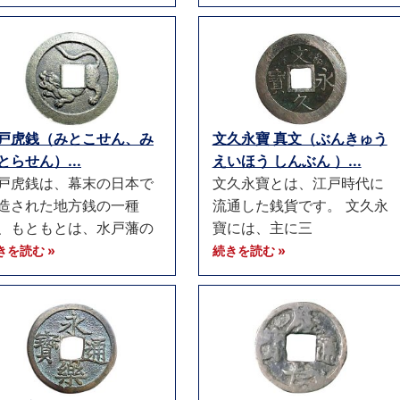
戸虎銭（みとこせん、み
文久永寶 真文（ぶんきゅう
とらせん）...
えいほう しんぶん ）...
戸虎銭は、幕末の日本で
文久永寶とは、江戸時代に
造された地方銭の一種
流通した銭貨です。 文久永
、もともとは、水戸藩の
寶には、主に三
きを読む »
続きを読む »