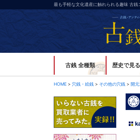
最も手軽な文化遺産に触れられる趣味 古銭
古銭 全種類
歴史で見
HOME
>
穴銭・絵銭
>
その他の穴銭
>
開元
k