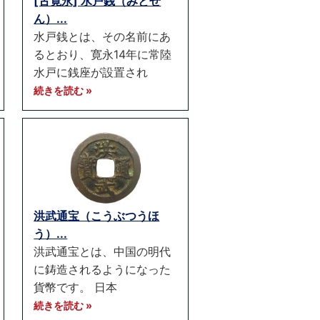
[古寛永] 水戸銭（みとせ
ん）...
水戸銭とは、その名前にあ
るとおり、寛永14年に常陸
水戸に銭座が設置され
続きを読む »
洪武通宝（こうぶつうほ
う）...
洪武通宝とは、中国の明代
に鋳造されるようになった
貨幣です。 日本
続きを読む »