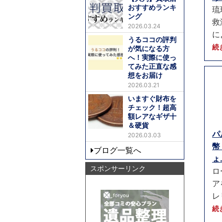
おすすめランキ
琉
ング
救
2026.03.24
に
うるココの評判
続
が気になる方
へ！実際に使っ
てみた正直な感
想をお届け
2026.03.21
いますぐ財布を
チェック！超高
額レアなギザ十
＆硬貨
パ
2026.03.03
幣
ブログ一覧へ
ょ.
スポンサーリンク
ロ
ア
レ
続