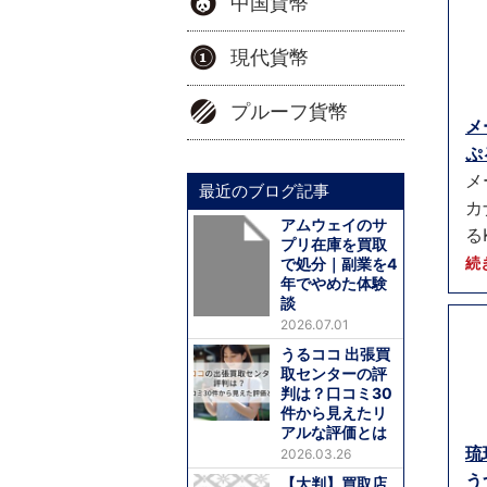
中国貨幣
現代貨幣
プルーフ貨幣
メ
ぷ
メ
最近のブログ記事
カ
アムウェイのサ
る
プリ在庫を買取
続
で処分｜副業を4
年でやめた体験
談
2026.07.01
うるココ 出張買
取センターの評
判は？口コミ30
件から見えたリ
アルな評価とは
琉
2026.03.26
う
【大判】買取店