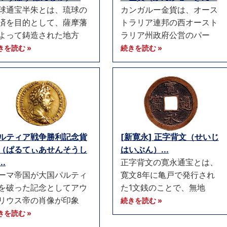
球通宝半朱とは、琉球の
カンガルー金貨は、オース
済を目的として、薩摩藩
トラリア連邦の西オースト
よって鋳造された地方
ラリア州政府公営のパー
きを読む »
続きを読む »
ルティア戦争勝利記念貨
[新寛永] 正字背文（せいじ
（ぱるてぃあせんそうし
はいぶん）...
..
正字背文の寛永通宝とは、
ーマ帝国が大国パルティ
寛文8年に亀戸で発行され
を破った記念としてアウ
た1文銭のことで、無地
リウス帝の肖像が印象
続きを読む »
きを読む »