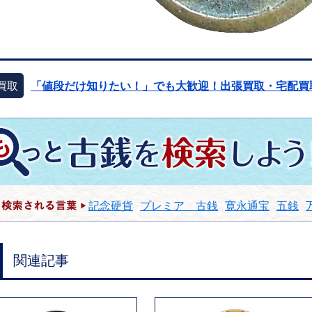
買取
「値段だけ知りたい！」でも大歓迎！出張買取・宅配買
記念硬貨
プレミア 古銭
寛永通宝
五銭
関連記事