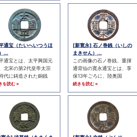
平通宝（たいへいつうほ
[新寛永] 石ノ巻銭（いしの
...
まきせん）...
平通宝とは、太平興国元
この画像の石ノ巻銭、重揮
、北宋の第2代皇帝太宗
通背仙の寛永通宝とは、享
時代に鋳造された銅銭
保13年ごろに、陸奥国
きを読む »
続きを読む »