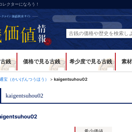
コレクターになろう！
る古銭
価格で見る古銭
希少度で見る古銭
素材
通宝（かいげんつうほう）
>
kaigentsuhou02
kaigentsuhou02
aigentsuhou02
希少価値