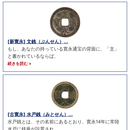
[新寛永] 文銭（ぶんせん）...
もし、あなたの持っている寛永通宝の背面に、「文」
と書かれているならば、
続きを読む »
[古寛永] 水戸銭（みとせん）...
水戸銭とは、その名前にあるとおり、寛永14年に常陸
水戸に銭座が設置され