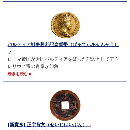
パルティア戦争勝利記念貨幣（ぱるてぃあせんそうし
ょ...
ローマ帝国が大国パルティアを破った記念としてアウ
レリウス帝の肖像が印象
続きを読む »
[新寛永] 正字背文（せいじはいぶん）...