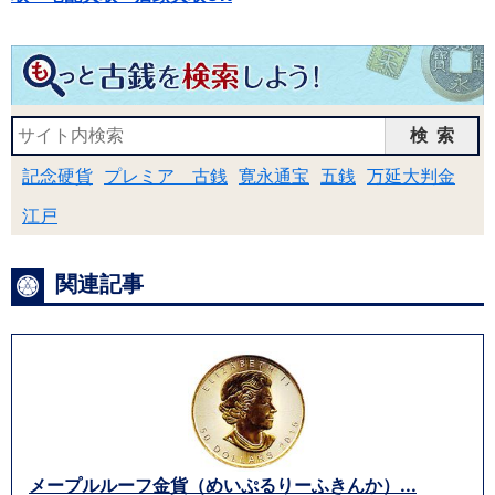
検索
記念硬貨
プレミア 古銭
寛永通宝
五銭
万延大判金
江戸
関連記事
メープルルーフ金貨（めいぷるりーふきんか）...