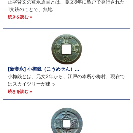
正字背文の寛永通宝とは、寛文8年に亀戸で発行された
1文銭のことで、無地
続きを読む »
[新寛永] 小梅銭（こうめせん）...
小梅銭とは、元文2年から、江戸の本所小梅村、現在で
はスカイツリーが建っ
続きを読む »