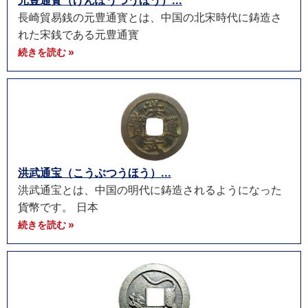
元豊通寳（げんぽうつうほう）...
長崎貿易銭の元豊通寳とは、中国の北宋時代に鋳造さ
れた宋銭である元豊通寳
続きを読む »
洪武通宝（こうぶつうほう）...
洪武通宝とは、中国の明代に鋳造されるようになった
貨幣です。 日本
続きを読む »