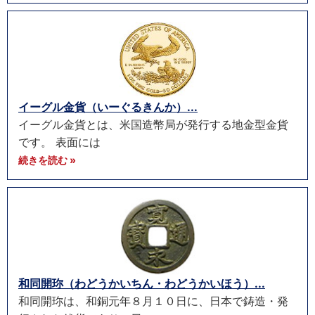
イーグル金貨（いーぐるきんか）...
イーグル金貨とは、米国造幣局が発行する地金型金貨
です。 表面には
続きを読む »
和同開珎（わどうかいちん・わどうかいほう）...
和同開珎は、和銅元年８月１０日に、日本で鋳造・発