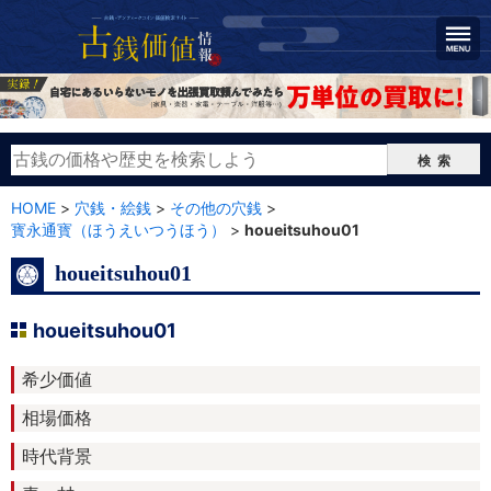
検索
HOME
>
穴銭・絵銭
>
その他の穴銭
>
寳永通寳（ほうえいつうほう）
>
houeitsuhou01
houeitsuhou01
houeitsuhou01
希少価値
相場価格
時代背景