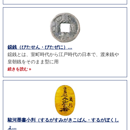
鐚銭（びたせん・びたぜに）...
鐚銭とは、室町時代から江戸時代の日本で、渡来銭や
皇朝銭をそのまま型に用
続きを読む »
駿河墨書小判（するがすみがきこばん・するがぼくし
ょ...