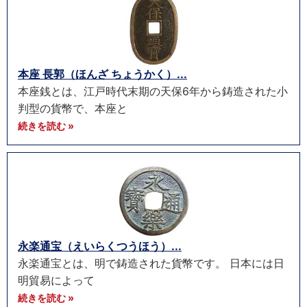
本座 長郭（ほんざ ちょうかく）...
本座銭とは、江戸時代末期の天保6年から鋳造された小
判型の貨幣で、本座と
続きを読む »
永楽通宝（えいらくつうほう）...
永楽通宝とは、明で鋳造された貨幣です。 日本には日
明貿易によって
続きを読む »