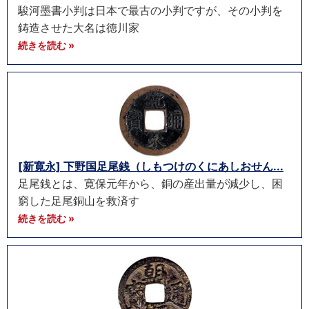
駿河墨書小判は日本で最古の小判ですが、その小判を
鋳造させた大名は徳川家
続きを読む »
[新寛永] 下野国足尾銭（しもつけのくにあしおせん...
足尾銭とは、寛保元年から、銅の産出量が減少し、困
窮した足尾銅山を救済す
続きを読む »