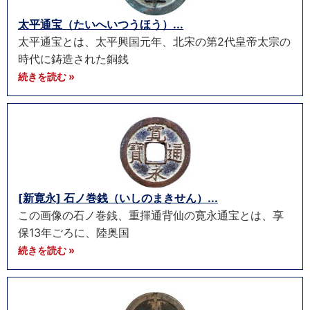
太平通宝（たいへいつうほう）...
太平通宝とは、太平興国元年、北宋の第2代皇帝太宗の
時代に鋳造された銅銭
続きを読む »
[新寛永] 石ノ巻銭（いしのまきせん）...
この画像の石ノ巻銭、重揮通背仙の寛永通宝とは、享
保13年ごろに、陸奥国
続きを読む »