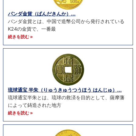
パンダ金貨（ぱんだきんか）...
パンダ金貨とは、中国で造幣公司から発行されている
K24の金貨で、一番最
続きを読む »
琉球通宝 半朱（りゅうきゅうつうほう はんじゅ）...
琉球通宝半朱とは、琉球の救済を目的として、薩摩藩
によって鋳造された地方
続きを読む »