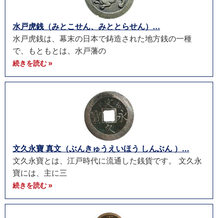
水戸虎銭（みとこせん、みととらせん）...
水戸虎銭は、幕末の日本で鋳造された地方銭の一種
で、もともとは、水戸藩の
続きを読む »
文久永寶 真文（ぶんきゅうえいほう しんぶん ）...
文久永寶とは、江戸時代に流通した銭貨です。 文久永
寶には、主に三
続きを読む »