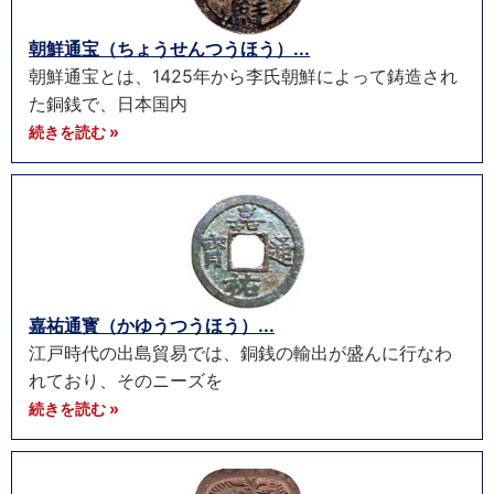
朝鮮通宝（ちょうせんつうほう）...
朝鮮通宝とは、1425年から李氏朝鮮によって鋳造され
た銅銭で、日本国内
続きを読む »
嘉祐通寳（かゆうつうほう）...
江戸時代の出島貿易では、銅銭の輸出が盛んに行なわ
れており、そのニーズを
続きを読む »