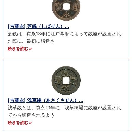
[古寛永] 芝銭（しばせん）...
芝銭は、寛永13年に江戸幕府によって銭座が設置され
た際に、最初に鋳造さ
続きを読む »
[古寛永] 浅草銭（あさくさせん）...
浅草銭とは、寛永13年に、浅草橋場に銭座が設置され
てから鋳造されるよう
続きを読む »