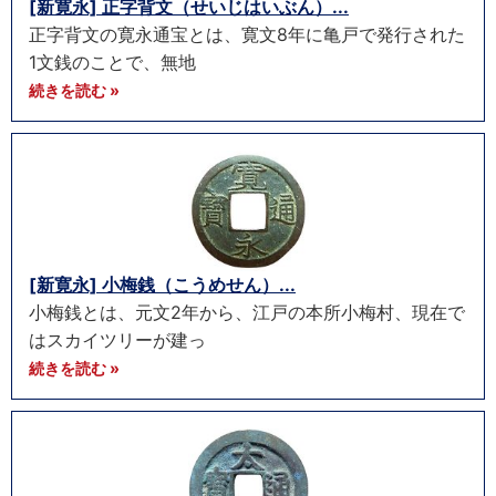
[新寛永] 正字背文（せいじはいぶん）...
正字背文の寛永通宝とは、寛文8年に亀戸で発行された
1文銭のことで、無地
続きを読む »
[新寛永] 小梅銭（こうめせん）...
小梅銭とは、元文2年から、江戸の本所小梅村、現在で
はスカイツリーが建っ
続きを読む »