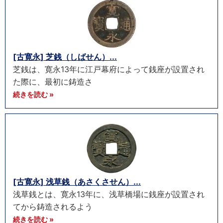
[古寛永] 芝銭（しばせん）...
芝銭は、寛永13年に江戸幕府によって銭座が設置され
た際に、最初に鋳造さ
続きを読む »
[古寛永] 浅草銭（あさくさせん）...
浅草銭とは、寛永13年に、浅草橋場に銭座が設置され
てから鋳造されるよう
続きを読む »