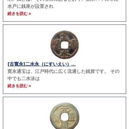
水戸に銭座が設置され
続きを読む »
[古寛永]二水永（にすいえい）...
寛永通宝は、江戸時代に広く流通した銭貨です。 その
中でも二水泳は
続きを読む »