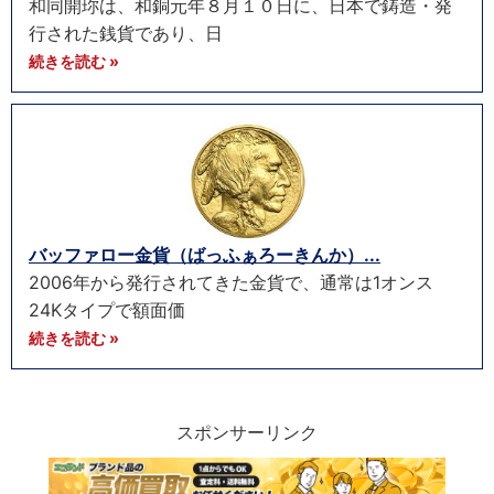
和同開珎は、和銅元年８月１０日に、日本で鋳造・発
行された銭貨であり、日
続きを読む »
バッファロー金貨（ばっふぁろーきんか）...
2006年から発行されてきた金貨で、通常は1オンス
24Kタイプで額面価
続きを読む »
スポンサーリンク