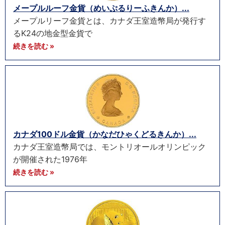
メープルルーフ金貨（めいぷるりーふきんか）...
メープルリーフ金貨とは、カナダ王室造幣局が発行す
るK24の地金型金貨で
続きを読む »
カナダ100ドル金貨（かなだひゃくどるきんか）...
カナダ王室造幣局では、モントリオールオリンピック
が開催された1976年
続きを読む »