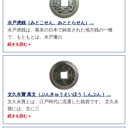
水戸虎銭（みとこせん、みととらせん）...
水戸虎銭は、幕末の日本で鋳造された地方銭の一種
で、もともとは、水戸藩の
続きを読む »
文久永寶 真文（ぶんきゅうえいほう しんぶん ）...
文久永寶とは、江戸時代に流通した銭貨です。 文久永
寶には、主に三
続きを読む »