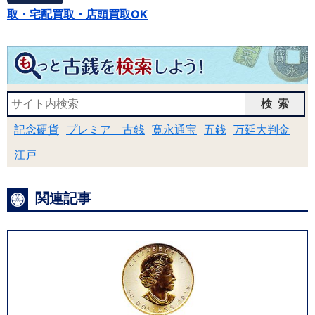
取・宅配買取・店頭買取OK
検索
記念硬貨
プレミア 古銭
寛永通宝
五銭
万延大判金
江戸
関連記事