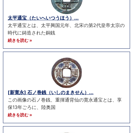
太平通宝（たいへいつうほう）...
太平通宝とは、太平興国元年、北宋の第2代皇帝太宗の
時代に鋳造された銅銭
続きを読む »
[新寛永] 石ノ巻銭（いしのまきせん）...
この画像の石ノ巻銭、重揮通背仙の寛永通宝とは、享
保13年ごろに、陸奥国
続きを読む »