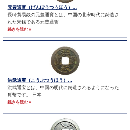
元豊通寳（げんぽうつうほう）...
長崎貿易銭の元豊通寳とは、中国の北宋時代に鋳造さ
れた宋銭である元豊通寳
続きを読む »
洪武通宝（こうぶつうほう）...
洪武通宝とは、中国の明代に鋳造されるようになった
貨幣です。 日本
続きを読む »