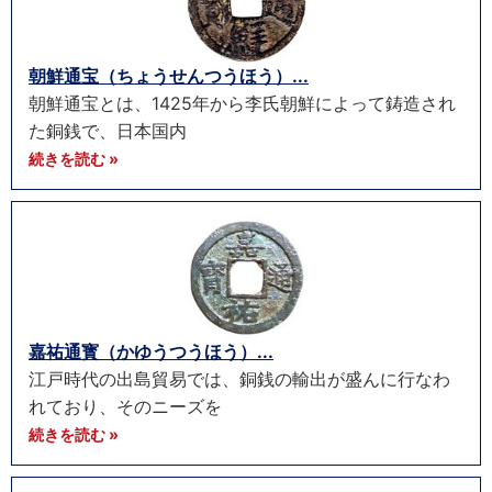
朝鮮通宝（ちょうせんつうほう）...
朝鮮通宝とは、1425年から李氏朝鮮によって鋳造され
た銅銭で、日本国内
続きを読む »
嘉祐通寳（かゆうつうほう）...
江戸時代の出島貿易では、銅銭の輸出が盛んに行なわ
れており、そのニーズを
続きを読む »