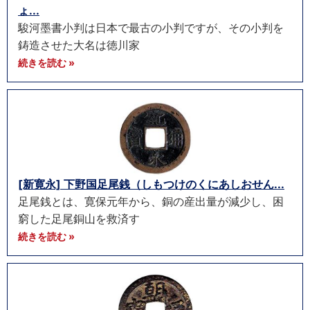
ょ...
駿河墨書小判は日本で最古の小判ですが、その小判を
鋳造させた大名は徳川家
続きを読む »
[新寛永] 下野国足尾銭（しもつけのくにあしおせん...
足尾銭とは、寛保元年から、銅の産出量が減少し、困
窮した足尾銅山を救済す
続きを読む »