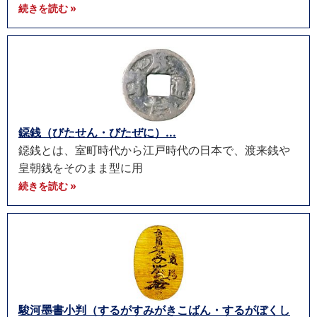
続きを読む »
鐚銭（びたせん・びたぜに）...
鐚銭とは、室町時代から江戸時代の日本で、渡来銭や
皇朝銭をそのまま型に用
続きを読む »
駿河墨書小判（するがすみがきこばん・するがぼくし