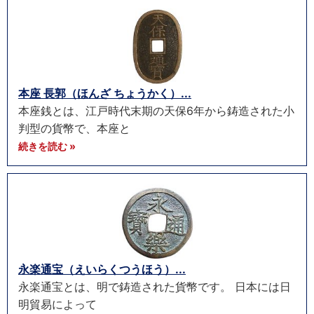
本座 長郭（ほんざ ちょうかく）...
本座銭とは、江戸時代末期の天保6年から鋳造された小
判型の貨幣で、本座と
続きを読む »
永楽通宝（えいらくつうほう）...
永楽通宝とは、明で鋳造された貨幣です。 日本には日
明貿易によって