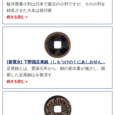
駿河墨書小判は日本で最古の小判ですが、その小判を
鋳造させた大名は徳川家
続きを読む »
[新寛永] 下野国足尾銭（しもつけのくにあしおせん...
足尾銭とは、寛保元年から、銅の産出量が減少し、困
窮した足尾銅山を救済す
続きを読む »