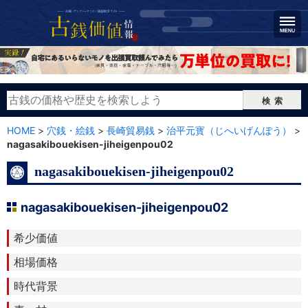
検索
HOME
>
穴銭・絵銭
>
長崎貿易銭
>
治平元寳（じへいげんぽう）
>
nagasakibouekisen-jiheigenpou02
nagasakibouekisen-jiheigenpou02
nagasakibouekisen-jiheigenpou02
希少価値
相場価格
時代背景