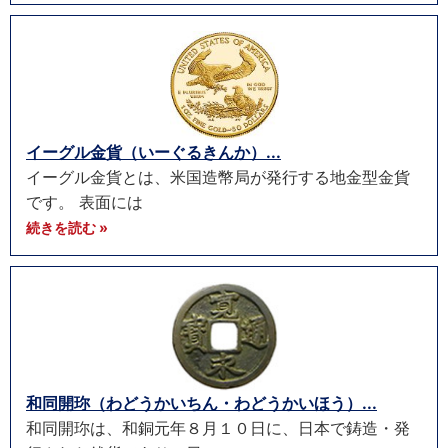
イーグル金貨（いーぐるきんか）...
イーグル金貨とは、米国造幣局が発行する地金型金貨
です。 表面には
続きを読む »
和同開珎（わどうかいちん・わどうかいほう）...
和同開珎は、和銅元年８月１０日に、日本で鋳造・発