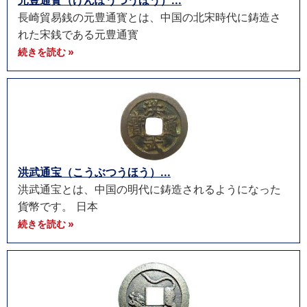
元豊通寳（げんぽうつうほう）...
長崎貿易銭の元豊通寳とは、中国の北宋時代に鋳造さ
れた宋銭である元豊通寳
続きを読む »
洪武通宝（こうぶつうほう）...
洪武通宝とは、中国の明代に鋳造されるようになった
貨幣です。 日本
続きを読む »