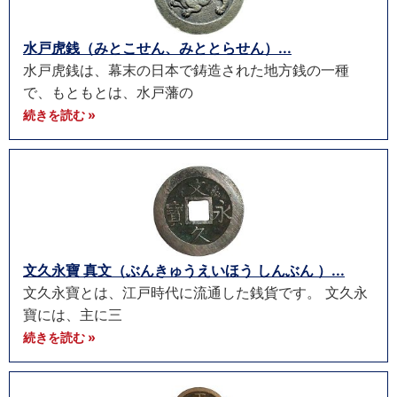
水戸虎銭（みとこせん、みととらせん）...
水戸虎銭は、幕末の日本で鋳造された地方銭の一種
で、もともとは、水戸藩の
続きを読む »
文久永寶 真文（ぶんきゅうえいほう しんぶん ）...
文久永寶とは、江戸時代に流通した銭貨です。 文久永
寶には、主に三
続きを読む »