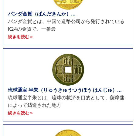
パンダ金貨（ぱんだきんか）...
パンダ金貨とは、中国で造幣公司から発行されている
K24の金貨で、一番最
続きを読む »
琉球通宝 半朱（りゅうきゅうつうほう はんじゅ）...
琉球通宝半朱とは、琉球の救済を目的として、薩摩藩
によって鋳造された地方
続きを読む »