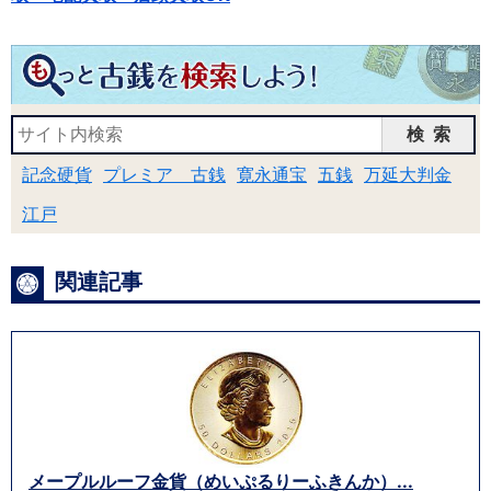
検索
記念硬貨
プレミア 古銭
寛永通宝
五銭
万延大判金
江戸
関連記事
メープルルーフ金貨（めいぷるりーふきんか）...