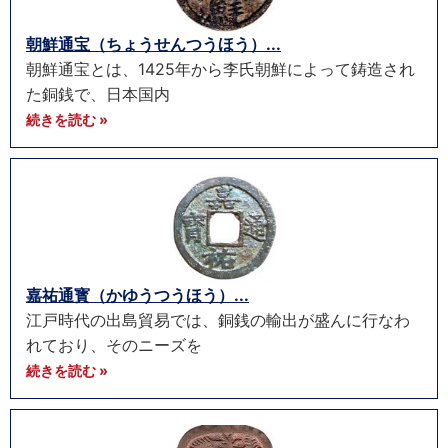
朝鮮通宝（ちょうせんつうほう）...
朝鮮通宝とは、1425年から李氏朝鮮によって鋳造され
た銅銭で、日本国内
続きを読む »
嘉祐通寳（かゆうつうほう）...
江戸時代の出島貿易では、銅銭の輸出が盛んに行なわ
れており、そのニーズを
続きを読む »