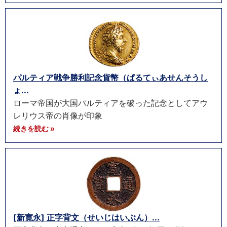
パルティア戦争勝利記念貨幣（ぱるてぃあせんそうし
ょ...
ローマ帝国が大国パルティアを破った記念としてアウ
レリウス帝の肖像が印象
続きを読む »
[新寛永] 正字背文（せいじはいぶん）...