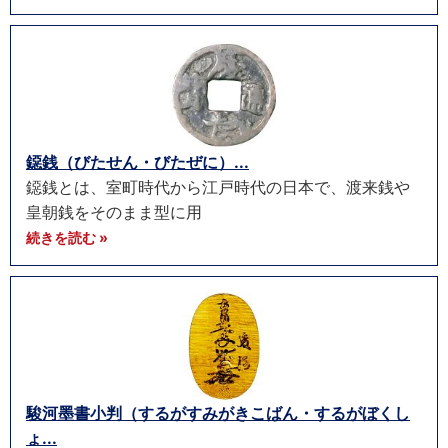
鐚銭（びたせん・びたぜに）...
鐚銭とは、室町時代から江戸時代の日本で、渡来銭や
皇朝銭をそのまま型に用
続きを読む »
駿河墨書小判（するがすみがきこばん・するがぼくし
ょ...