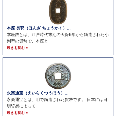
本座 長郭（ほんざ ちょうかく）...
本座銭とは、江戸時代末期の天保6年から鋳造された小
判型の貨幣で、本座と
続きを読む »
永楽通宝（えいらくつうほう）...
永楽通宝とは、明で鋳造された貨幣です。 日本には日
明貿易によって
続きを読む »