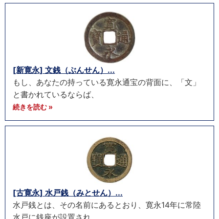
[新寛永] 文銭（ぶんせん）...
もし、あなたの持っている寛永通宝の背面に、「文」
と書かれているならば、
続きを読む »
[古寛永] 水戸銭（みとせん）...
水戸銭とは、その名前にあるとおり、寛永14年に常陸
水戸に銭座が設置され