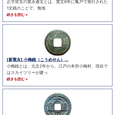
正字背文の寛永通宝とは、寛文8年に亀戸で発行された
1文銭のことで、無地
続きを読む »
[新寛永] 小梅銭（こうめせん）...
小梅銭とは、元文2年から、江戸の本所小梅村、現在で
はスカイツリーが建っ
続きを読む »