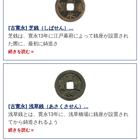
[古寛永] 芝銭（しばせん）...
芝銭は、寛永13年に江戸幕府によって銭座が設置され
た際に、最初に鋳造さ
続きを読む »
[古寛永] 浅草銭（あさくさせん）...
浅草銭とは、寛永13年に、浅草橋場に銭座が設置され
てから鋳造されるよう
続きを読む »