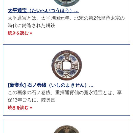
太平通宝（たいへいつうほう）...
太平通宝とは、太平興国元年、北宋の第2代皇帝太宗の
時代に鋳造された銅銭
続きを読む »
[新寛永] 石ノ巻銭（いしのまきせん）...
この画像の石ノ巻銭、重揮通背仙の寛永通宝とは、享
保13年ごろに、陸奥国
続きを読む »