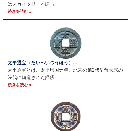
はスカイツリーが建っ
続きを読む »
太平通宝（たいへいつうほう）...
太平通宝とは、太平興国元年、北宋の第2代皇帝太宗の
時代に鋳造された銅銭
続きを読む »