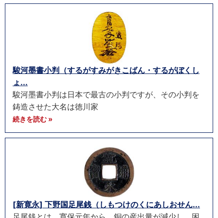
駿河墨書小判（するがすみがきこばん・するがぼくし
ょ...
駿河墨書小判は日本で最古の小判ですが、その小判を
鋳造させた大名は徳川家
続きを読む »
[新寛永] 下野国足尾銭（しもつけのくにあしおせん...
足尾銭とは、寛保元年から、銅の産出量が減少し、困