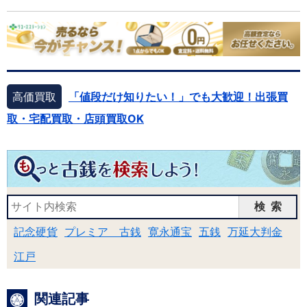
高価買取
「値段だけ知りたい！」でも大歓迎！出張買
取・宅配買取・店頭買取OK
検索
記念硬貨
プレミア 古銭
寛永通宝
五銭
万延大判金
江戸
関連記事