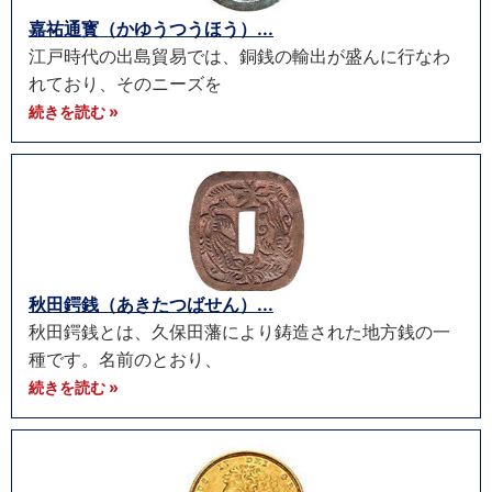
嘉祐通寳（かゆうつうほう）...
江戸時代の出島貿易では、銅銭の輸出が盛んに行なわ
れており、そのニーズを
続きを読む »
秋田鍔銭（あきたつばせん）...
秋田鍔銭とは、久保田藩により鋳造された地方銭の一
種です。名前のとおり、
続きを読む »