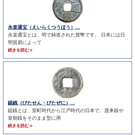
永楽通宝（えいらくつうほう）...
永楽通宝とは、明で鋳造された貨幣です。 日本には日
明貿易によって
続きを読む »
鐚銭（びたせん・びたぜに）...
鐚銭とは、室町時代から江戸時代の日本で、渡来銭や
皇朝銭をそのまま型に用
続きを読む »