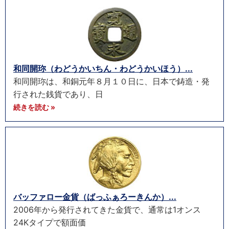
和同開珎（わどうかいちん・わどうかいほう）...
和同開珎は、和銅元年８月１０日に、日本で鋳造・発
行された銭貨であり、日
続きを読む »
バッファロー金貨（ばっふぁろーきんか）...
2006年から発行されてきた金貨で、通常は1オンス
24Kタイプで額面価