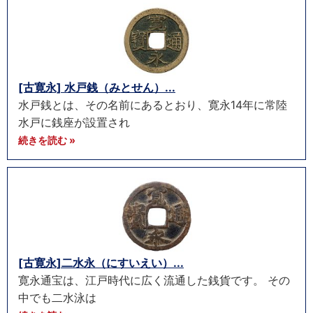
[古寛永] 水戸銭（みとせん）...
水戸銭とは、その名前にあるとおり、寛永14年に常陸
水戸に銭座が設置され
続きを読む »
[古寛永]二水永（にすいえい）...
寛永通宝は、江戸時代に広く流通した銭貨です。 その
中でも二水泳は