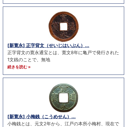
[新寛永] 正字背文（せいじはいぶん）...
正字背文の寛永通宝とは、寛文8年に亀戸で発行された
1文銭のことで、無地
続きを読む »
[新寛永] 小梅銭（こうめせん）...
小梅銭とは、元文2年から、江戸の本所小梅村、現在で