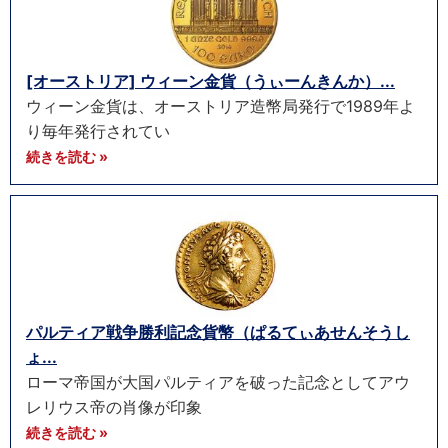
[オーストリア] ウィーン金貨（うぃーんきんか）...
ウィーン金貨は、オーストリア造幣局発行で1989年よ
り毎年発行されてい
続きを読む »
パルティア戦争勝利記念貨幣（ぱるてぃあせんそうし
ょ...
ローマ帝国が大国パルティアを破った記念としてアウ
レリウス帝の肖像が印象
続きを読む »