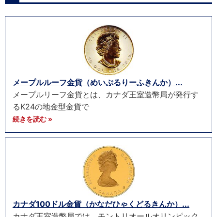
メープルルーフ金貨（めいぷるりーふきんか）...
メープルリーフ金貨とは、カナダ王室造幣局が発行す
るK24の地金型金貨で
続きを読む »
カナダ100ドル金貨（かなだひゃくどるきんか）...
カナダ王室造幣局では、モントリオールオリンピック