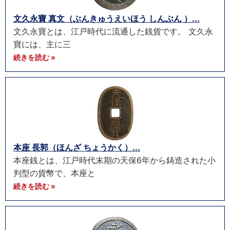
文久永寶 真文（ぶんきゅうえいほう しんぶん ）...
文久永寶とは、江戸時代に流通した銭貨です。 文久永
寶には、主に三
続きを読む »
本座 長郭（ほんざ ちょうかく）...
本座銭とは、江戸時代末期の天保6年から鋳造された小
判型の貨幣で、本座と
続きを読む »