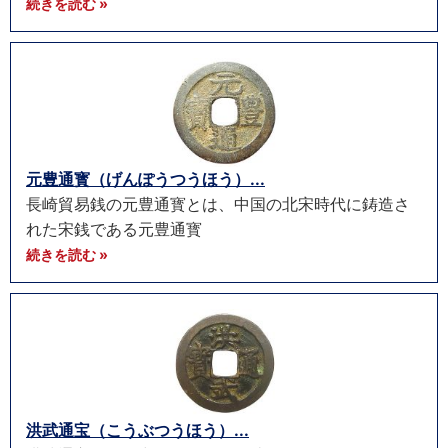
続きを読む »
元豊通寳（げんぽうつうほう）...
長崎貿易銭の元豊通寳とは、中国の北宋時代に鋳造さ
れた宋銭である元豊通寳
続きを読む »
洪武通宝（こうぶつうほう）...