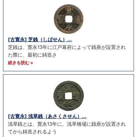
[古寛永] 芝銭（しばせん）...
芝銭は、寛永13年に江戸幕府によって銭座が設置され
た際に、最初に鋳造さ
続きを読む »
[古寛永] 浅草銭（あさくさせん）...
浅草銭とは、寛永13年に、浅草橋場に銭座が設置され
てから鋳造されるよう