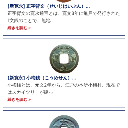
[新寛永] 正字背文（せいじはいぶん）...
正字背文の寛永通宝とは、寛文8年に亀戸で発行された
1文銭のことで、無地
続きを読む »
[新寛永] 小梅銭（こうめせん）...
小梅銭とは、元文2年から、江戸の本所小梅村、現在で
はスカイツリーが建っ
続きを読む »