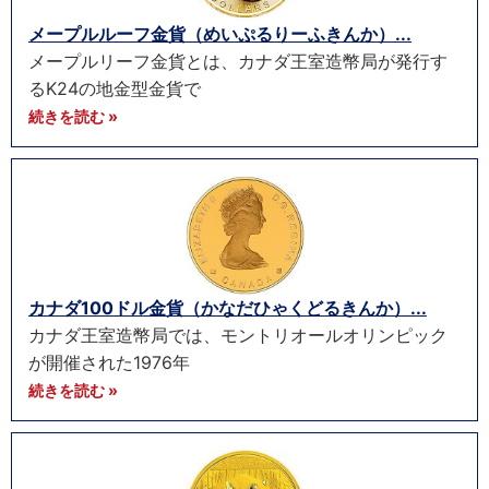
メープルルーフ金貨（めいぷるりーふきんか）...
メープルリーフ金貨とは、カナダ王室造幣局が発行す
るK24の地金型金貨で
続きを読む »
カナダ100ドル金貨（かなだひゃくどるきんか）...
カナダ王室造幣局では、モントリオールオリンピック
が開催された1976年
続きを読む »