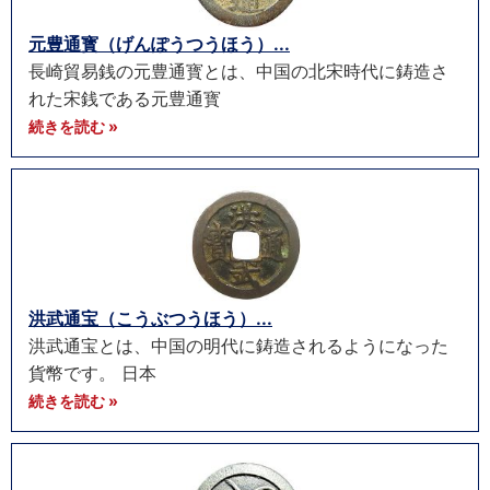
元豊通寳（げんぽうつうほう）...
長崎貿易銭の元豊通寳とは、中国の北宋時代に鋳造さ
れた宋銭である元豊通寳
続きを読む »
洪武通宝（こうぶつうほう）...
洪武通宝とは、中国の明代に鋳造されるようになった
貨幣です。 日本
続きを読む »