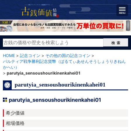
検索
HOME
>
記念コイン
>
その他の国の記念コイン
>
パルティア戦争勝利記念貨幣（ぱるてぃあせんそうしょうりきねん
かへい）
>
parutyia_sensoushourikinenkahei01
parutyia_sensoushourikinenkahei01
parutyia_sensoushourikinenkahei01
希少価値
相場価格