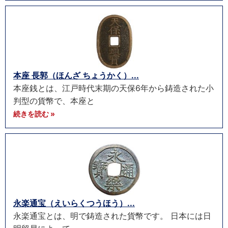
本座 長郭（ほんざ ちょうかく）...
本座銭とは、江戸時代末期の天保6年から鋳造された小
判型の貨幣で、本座と
続きを読む »
永楽通宝（えいらくつうほう）...
永楽通宝とは、明で鋳造された貨幣です。 日本には日