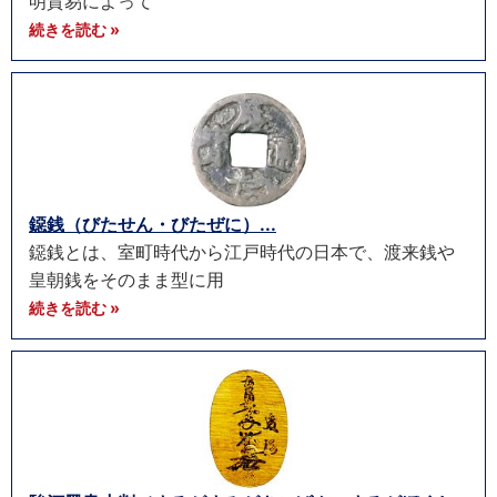
明貿易によって
続きを読む »
鐚銭（びたせん・びたぜに）...
鐚銭とは、室町時代から江戸時代の日本で、渡来銭や
皇朝銭をそのまま型に用
続きを読む »