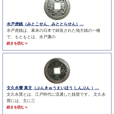
水戸虎銭（みとこせん、みととらせん）...
水戸虎銭は、幕末の日本で鋳造された地方銭の一種
で、もともとは、水戸藩の
続きを読む »
文久永寶 真文（ぶんきゅうえいほう しんぶん ）...
文久永寶とは、江戸時代に流通した銭貨です。 文久永
寶には、主に三
続きを読む »