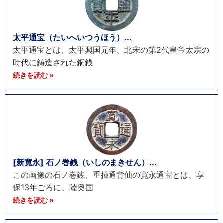
太平通宝（たいへいつうほう）...
太平通宝とは、太平興国元年、北宋の第2代皇帝太宗の
時代に鋳造された銅銭
続きを読む »
[新寛永] 石ノ巻銭（いしのまきせん）...
この画像の石ノ巻銭、重揮通背仙の寛永通宝とは、享
保13年ごろに、陸奥国
続きを読む »