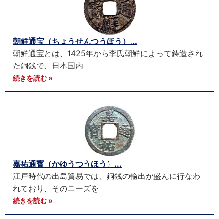
朝鮮通宝（ちょうせんつうほう）...
朝鮮通宝とは、1425年から李氏朝鮮によって鋳造され
た銅銭で、日本国内
続きを読む »
嘉祐通寳（かゆうつうほう）...
江戸時代の出島貿易では、銅銭の輸出が盛んに行なわ
れており、そのニーズを
続きを読む »