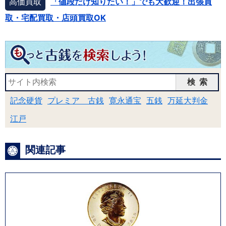
高価買取
「値段だけ知りたい！」でも大歓迎！出張買
取・宅配買取・店頭買取OK
検索
記念硬貨
プレミア 古銭
寛永通宝
五銭
万延大判金
江戸
関連記事