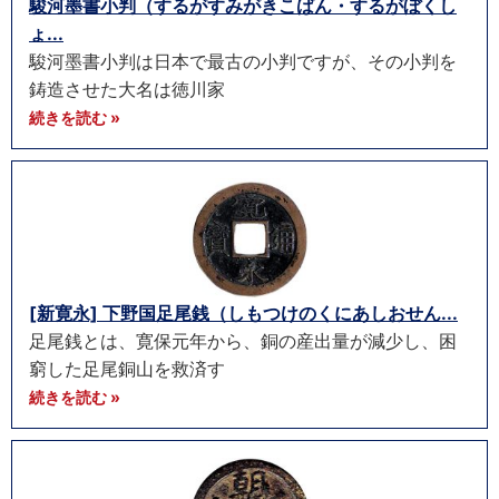
駿河墨書小判（するがすみがきこばん・するがぼくし
ょ...
駿河墨書小判は日本で最古の小判ですが、その小判を
鋳造させた大名は徳川家
続きを読む »
[新寛永] 下野国足尾銭（しもつけのくにあしおせん...
足尾銭とは、寛保元年から、銅の産出量が減少し、困
窮した足尾銅山を救済す
続きを読む »