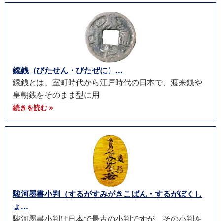
鐚銭（びたせん・びたぜに）...
鐚銭とは、室町時代から江戸時代の日本で、渡来銭や
皇朝銭をそのまま型に用
続きを読む »
駿河墨書小判（するがすみがきこばん・するがぼくし
ょ...
駿河墨書小判は日本で最古の小判ですが、その小判を