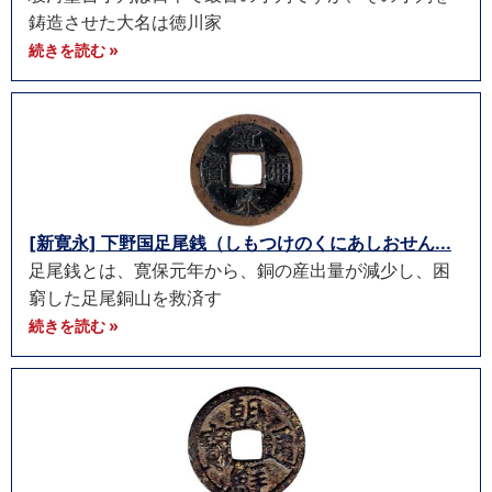
鋳造させた大名は徳川家
続きを読む »
[新寛永] 下野国足尾銭（しもつけのくにあしおせん...
足尾銭とは、寛保元年から、銅の産出量が減少し、困
窮した足尾銅山を救済す
続きを読む »