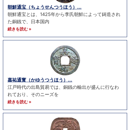
朝鮮通宝（ちょうせんつうほう）...
朝鮮通宝とは、1425年から李氏朝鮮によって鋳造され
た銅銭で、日本国内
続きを読む »
嘉祐通寳（かゆうつうほう）...
江戸時代の出島貿易では、銅銭の輸出が盛んに行なわ
れており、そのニーズを
続きを読む »