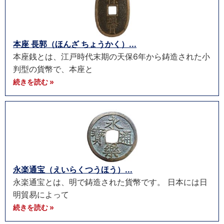
本座 長郭（ほんざ ちょうかく）...
本座銭とは、江戸時代末期の天保6年から鋳造された小
判型の貨幣で、本座と
続きを読む »
永楽通宝（えいらくつうほう）...
永楽通宝とは、明で鋳造された貨幣です。 日本には日
明貿易によって
続きを読む »