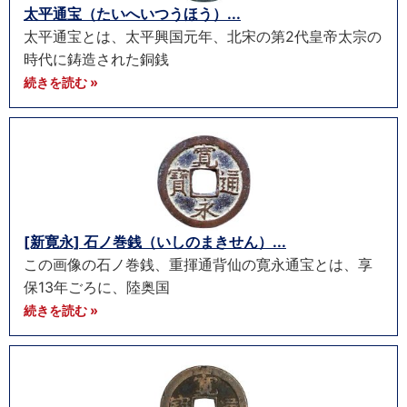
太平通宝（たいへいつうほう）...
太平通宝とは、太平興国元年、北宋の第2代皇帝太宗の
時代に鋳造された銅銭
続きを読む »
[新寛永] 石ノ巻銭（いしのまきせん）...
この画像の石ノ巻銭、重揮通背仙の寛永通宝とは、享
保13年ごろに、陸奥国
続きを読む »