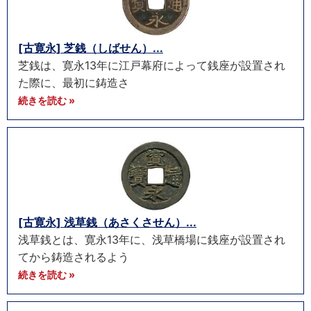
[古寛永] 芝銭（しばせん）...
芝銭は、寛永13年に江戸幕府によって銭座が設置され
た際に、最初に鋳造さ
続きを読む »
[古寛永] 浅草銭（あさくさせん）...
浅草銭とは、寛永13年に、浅草橋場に銭座が設置され
てから鋳造されるよう
続きを読む »