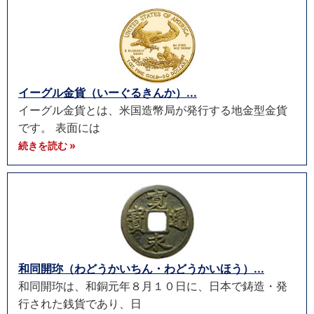
イーグル金貨（いーぐるきんか）...
イーグル金貨とは、米国造幣局が発行する地金型金貨
です。 表面には
続きを読む »
和同開珎（わどうかいちん・わどうかいほう）...
和同開珎は、和銅元年８月１０日に、日本で鋳造・発
行された銭貨であり、日