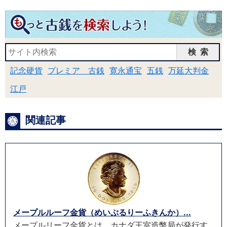
検索
記念硬貨
プレミア 古銭
寛永通宝
五銭
万延大判金
江戸
関連記事
メープルルーフ金貨（めいぷるりーふきんか）...
メープルリーフ金貨とは、カナダ王室造幣局が発行す