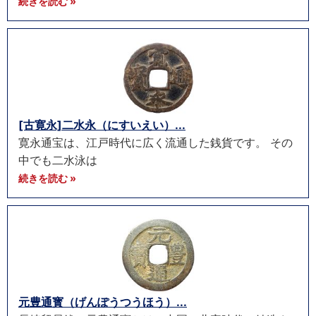
続きを読む »
[古寛永]二水永（にすいえい）...
寛永通宝は、江戸時代に広く流通した銭貨です。 その
中でも二水泳は
続きを読む »
元豊通寳（げんぽうつうほう）...