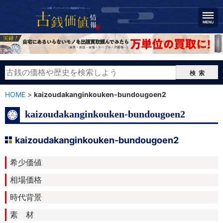
検索
HOME
>
kaizoudakanginkouken-bundougoen2
kaizoudakanginkouken-bundougoen2
kaizoudakanginkouken-bundougoen2
希少価値
相場価格
時代背景
素 材