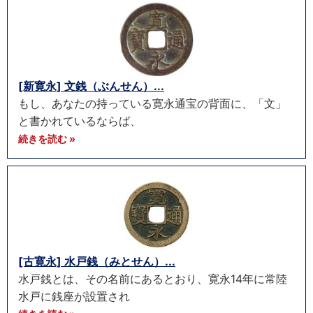
[新寛永] 文銭（ぶんせん）...
もし、あなたの持っている寛永通宝の背面に、「文」
と書かれているならば、
続きを読む »
[古寛永] 水戸銭（みとせん）...
水戸銭とは、その名前にあるとおり、寛永14年に常陸
水戸に銭座が設置され