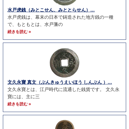
水戸虎銭（みとこせん、みととらせん）...
水戸虎銭は、幕末の日本で鋳造された地方銭の一種
で、もともとは、水戸藩の
続きを読む »
文久永寶 真文（ぶんきゅうえいほう しんぶん ）...
文久永寶とは、江戸時代に流通した銭貨です。 文久永
寶には、主に三
続きを読む »