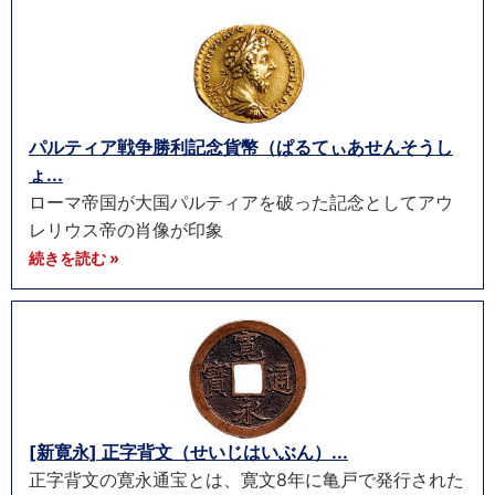
パルティア戦争勝利記念貨幣（ぱるてぃあせんそうし
ょ...
ローマ帝国が大国パルティアを破った記念としてアウ
レリウス帝の肖像が印象
続きを読む »
[新寛永] 正字背文（せいじはいぶん）...
正字背文の寛永通宝とは、寛文8年に亀戸で発行された