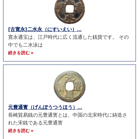
[古寛永]二水永（にすいえい）...
寛永通宝は、江戸時代に広く流通した銭貨です。 その
中でも二水泳は
続きを読む »
元豊通寳（げんぽうつうほう）...
長崎貿易銭の元豊通寳とは、中国の北宋時代に鋳造さ
れた宋銭である元豊通寳
続きを読む »