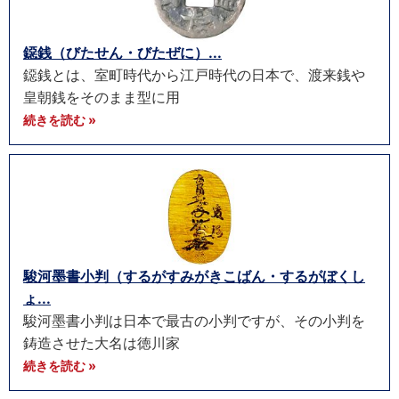
鐚銭（びたせん・びたぜに）...
鐚銭とは、室町時代から江戸時代の日本で、渡来銭や
皇朝銭をそのまま型に用
続きを読む »
駿河墨書小判（するがすみがきこばん・するがぼくし
ょ...
駿河墨書小判は日本で最古の小判ですが、その小判を
鋳造させた大名は徳川家
続きを読む »