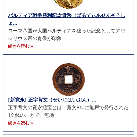
パルティア戦争勝利記念貨幣（ぱるてぃあせんそうし
ょ...
ローマ帝国が大国パルティアを破った記念としてアウ
レリウス帝の肖像が印象
続きを読む »
[新寛永] 正字背文（せいじはいぶん）...
正字背文の寛永通宝とは、寛文8年に亀戸で発行された
1文銭のことで、無地
続きを読む »