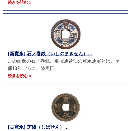
続きを読む »
[新寛永] 石ノ巻銭（いしのまきせん）...
この画像の石ノ巻銭、重揮通背仙の寛永通宝とは、享
保13年ごろに、陸奥国
続きを読む »
[古寛永] 芝銭（しばせん）...