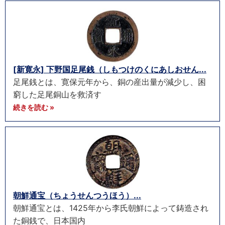
[新寛永] 下野国足尾銭（しもつけのくにあしおせん...
足尾銭とは、寛保元年から、銅の産出量が減少し、困
窮した足尾銅山を救済す
続きを読む »
朝鮮通宝（ちょうせんつうほう）...
朝鮮通宝とは、1425年から李氏朝鮮によって鋳造され
た銅銭で、日本国内