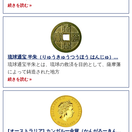
続きを読む »
琉球通宝 半朱（りゅうきゅうつうほう はんじゅ）...
琉球通宝半朱とは、琉球の救済を目的として、薩摩藩
によって鋳造された地方
続きを読む »
[オーストラリア] カンガルー金貨（かんがるーきん...