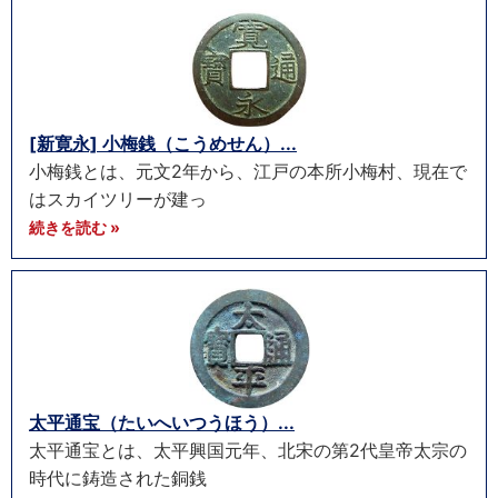
[新寛永] 小梅銭（こうめせん）...
小梅銭とは、元文2年から、江戸の本所小梅村、現在で
はスカイツリーが建っ
続きを読む »
太平通宝（たいへいつうほう）...
太平通宝とは、太平興国元年、北宋の第2代皇帝太宗の
時代に鋳造された銅銭