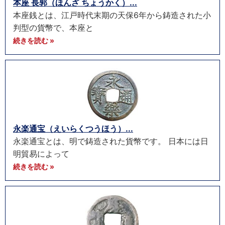
本座 長郭（ほんざ ちょうかく）...
本座銭とは、江戸時代末期の天保6年から鋳造された小
判型の貨幣で、本座と
続きを読む »
永楽通宝（えいらくつうほう）...
永楽通宝とは、明で鋳造された貨幣です。 日本には日
明貿易によって
続きを読む »