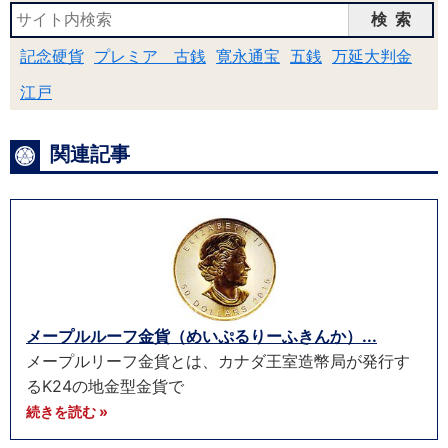
検索
記念硬貨
プレミア 古銭
寛永通宝
五銭
万延大判金
江戸
関連記事
メープルルーフ金貨（めいぷるりーふきんか）...
メープルリーフ金貨とは、カナダ王室造幣局が発行す
るK24の地金型金貨で
続きを読む »