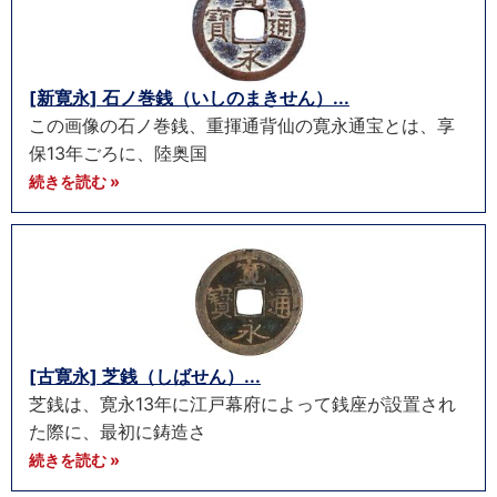
[新寛永] 石ノ巻銭（いしのまきせん）...
この画像の石ノ巻銭、重揮通背仙の寛永通宝とは、享
保13年ごろに、陸奥国
続きを読む »
[古寛永] 芝銭（しばせん）...
芝銭は、寛永13年に江戸幕府によって銭座が設置され
た際に、最初に鋳造さ
続きを読む »