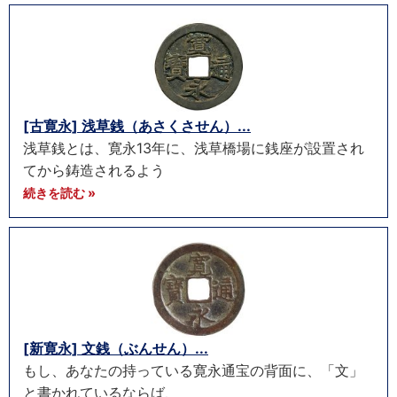
[古寛永] 浅草銭（あさくさせん）...
浅草銭とは、寛永13年に、浅草橋場に銭座が設置され
てから鋳造されるよう
続きを読む »
[新寛永] 文銭（ぶんせん）...
もし、あなたの持っている寛永通宝の背面に、「文」
と書かれているならば、