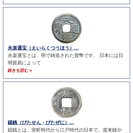
永楽通宝（えいらくつうほう）...
永楽通宝とは、明で鋳造された貨幣です。 日本には日
明貿易によって
続きを読む »
鐚銭（びたせん・びたぜに）...
鐚銭とは、室町時代から江戸時代の日本で、渡来銭や