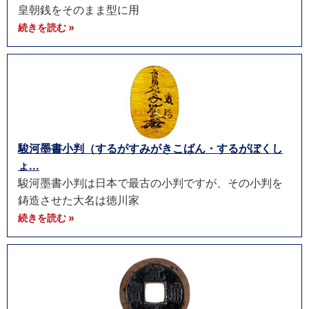
皇朝銭をそのまま型に用
続きを読む »
駿河墨書小判（するがすみがきこばん・するがぼくし
ょ...
駿河墨書小判は日本で最古の小判ですが、その小判を
鋳造させた大名は徳川家
続きを読む »