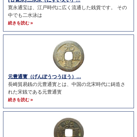
寛永通宝は、江戸時代に広く流通した銭貨です。 その
中でも二水泳は
続きを読む »
元豊通寳（げんぽうつうほう）...
長崎貿易銭の元豊通寳とは、中国の北宋時代に鋳造さ
れた宋銭である元豊通寳
続きを読む »