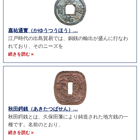
嘉祐通寳（かゆうつうほう）...
江戸時代の出島貿易では、銅銭の輸出が盛んに行なわ
れており、そのニーズを
続きを読む »
秋田鍔銭（あきたつばせん）...
秋田鍔銭とは、久保田藩により鋳造された地方銭の一
種です。名前のとおり、
続きを読む »