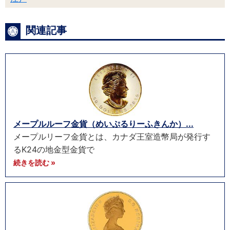
関連記事
メープルルーフ金貨（めいぷるりーふきんか）...
メープルリーフ金貨とは、カナダ王室造幣局が発行す
るK24の地金型金貨で
続きを読む »