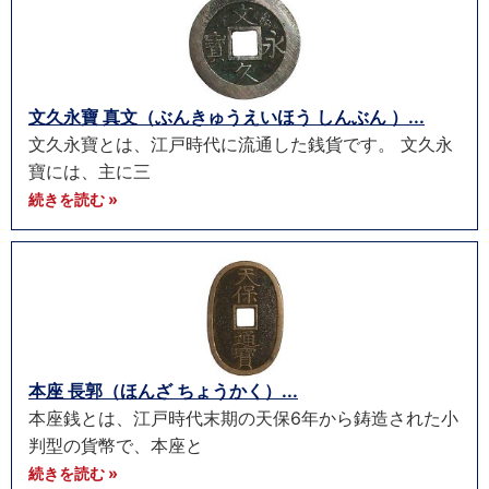
文久永寶 真文（ぶんきゅうえいほう しんぶん ）...
文久永寶とは、江戸時代に流通した銭貨です。 文久永
寶には、主に三
続きを読む »
本座 長郭（ほんざ ちょうかく）...
本座銭とは、江戸時代末期の天保6年から鋳造された小
判型の貨幣で、本座と
続きを読む »