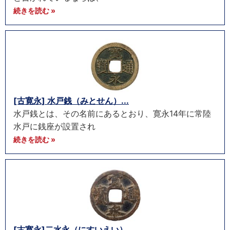
続きを読む »
[古寛永] 水戸銭（みとせん）...
水戸銭とは、その名前にあるとおり、寛永14年に常陸
水戸に銭座が設置され
続きを読む »
[古寛永]二水永（にすいえい）...