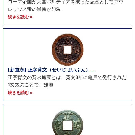
ローマ帝国が大国パルティアを破った記念としてアウ
レリウス帝の肖像が印象
続きを読む »
[新寛永] 正字背文（せいじはいぶん）...
正字背文の寛永通宝とは、寛文8年に亀戸で発行された
1文銭のことで、無地
続きを読む »