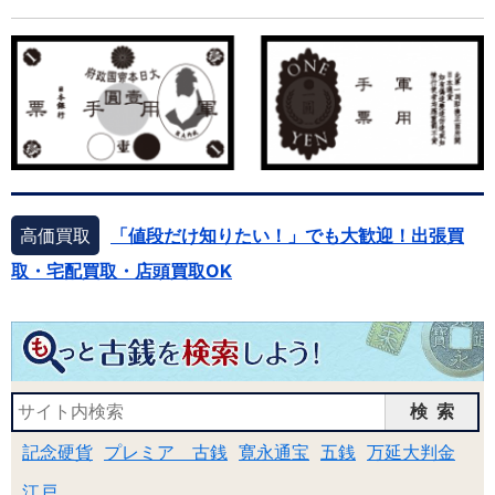
高価買取
「値段だけ知りたい！」でも大歓迎！出張買
取・宅配買取・店頭買取OK
検索
記念硬貨
プレミア 古銭
寛永通宝
五銭
万延大判金
江戸