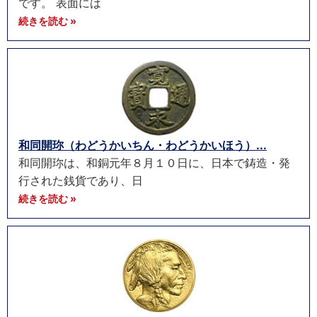
です。 表面には
続きを読む »
和同開珎（わどうかいちん・わどうかいほう）...
和同開珎は、和銅元年８月１０日に、日本で鋳造・発
行された銭貨であり、日
続きを読む »