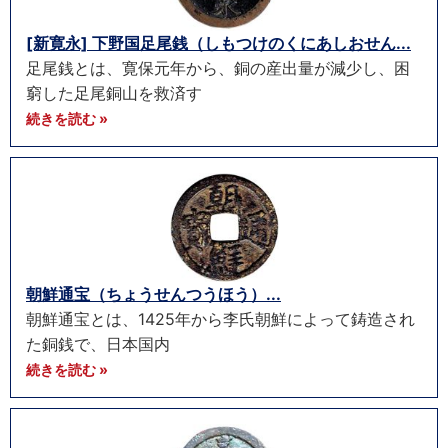
[新寛永] 下野国足尾銭（しもつけのくにあしおせん...
足尾銭とは、寛保元年から、銅の産出量が減少し、困
窮した足尾銅山を救済す
続きを読む »
朝鮮通宝（ちょうせんつうほう）...
朝鮮通宝とは、1425年から李氏朝鮮によって鋳造され
た銅銭で、日本国内
続きを読む »