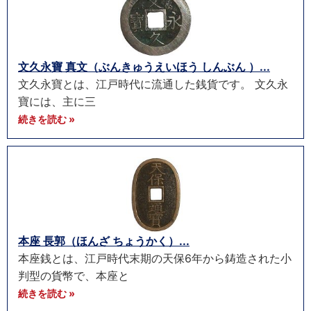
文久永寶 真文（ぶんきゅうえいほう しんぶん ）...
文久永寶とは、江戸時代に流通した銭貨です。 文久永
寶には、主に三
続きを読む »
本座 長郭（ほんざ ちょうかく）...
本座銭とは、江戸時代末期の天保6年から鋳造された小
判型の貨幣で、本座と
続きを読む »