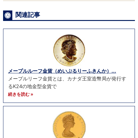
関連記事
メープルルーフ金貨（めいぷるりーふきんか）...
メープルリーフ金貨とは、カナダ王室造幣局が発行す
るK24の地金型金貨で
続きを読む »