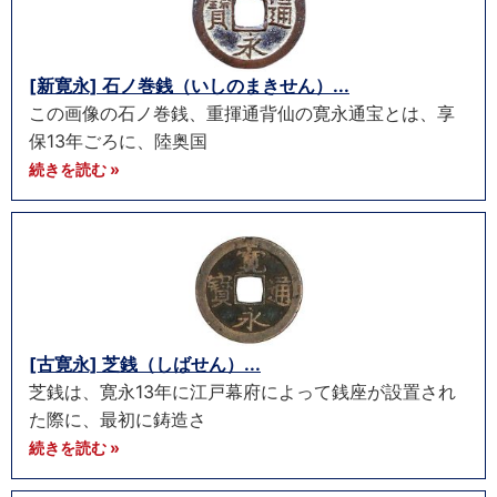
[新寛永] 石ノ巻銭（いしのまきせん）...
この画像の石ノ巻銭、重揮通背仙の寛永通宝とは、享
保13年ごろに、陸奥国
続きを読む »
[古寛永] 芝銭（しばせん）...
芝銭は、寛永13年に江戸幕府によって銭座が設置され
た際に、最初に鋳造さ
続きを読む »