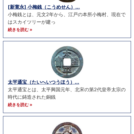
[新寛永] 小梅銭（こうめせん）...
小梅銭とは、元文2年から、江戸の本所小梅村、現在で
はスカイツリーが建っ
続きを読む »
太平通宝（たいへいつうほう）...
太平通宝とは、太平興国元年、北宋の第2代皇帝太宗の
時代に鋳造された銅銭
続きを読む »