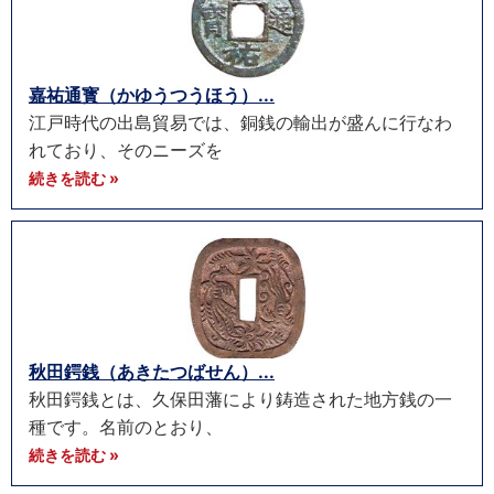
嘉祐通寳（かゆうつうほう）...
江戸時代の出島貿易では、銅銭の輸出が盛んに行なわ
れており、そのニーズを
続きを読む »
秋田鍔銭（あきたつばせん）...
秋田鍔銭とは、久保田藩により鋳造された地方銭の一
種です。名前のとおり、
続きを読む »