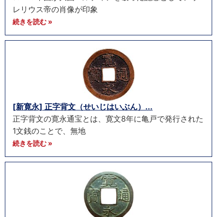
レリウス帝の肖像が印象
続きを読む »
[新寛永] 正字背文（せいじはいぶん）...
正字背文の寛永通宝とは、寛文8年に亀戸で発行された
1文銭のことで、無地
続きを読む »