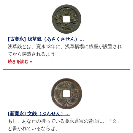
[古寛永] 浅草銭（あさくさせん）...
浅草銭とは、寛永13年に、浅草橋場に銭座が設置され
てから鋳造されるよう
続きを読む »
[新寛永] 文銭（ぶんせん）...
もし、あなたの持っている寛永通宝の背面に、「文」
と書かれているならば、