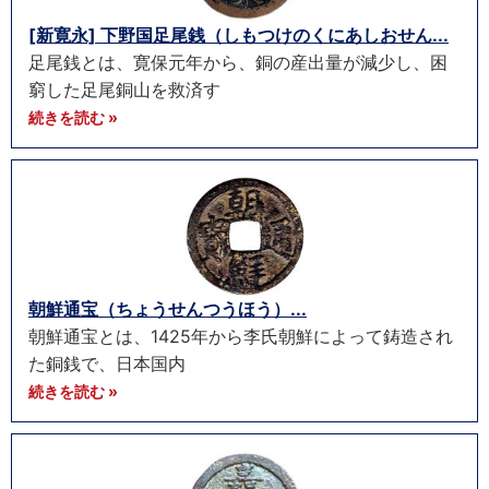
[新寛永] 下野国足尾銭（しもつけのくにあしおせん...
足尾銭とは、寛保元年から、銅の産出量が減少し、困
窮した足尾銅山を救済す
続きを読む »
朝鮮通宝（ちょうせんつうほう）...
朝鮮通宝とは、1425年から李氏朝鮮によって鋳造され
た銅銭で、日本国内
続きを読む »