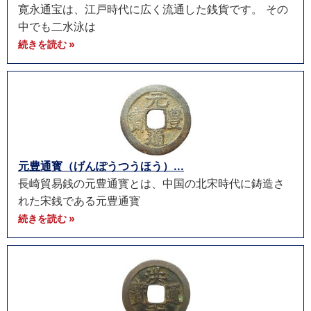
寛永通宝は、江戸時代に広く流通した銭貨です。 その
中でも二水泳は
続きを読む »
元豊通寳（げんぽうつうほう）...
長崎貿易銭の元豊通寳とは、中国の北宋時代に鋳造さ
れた宋銭である元豊通寳
続きを読む »