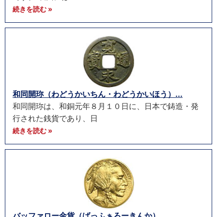
続きを読む »
和同開珎（わどうかいちん・わどうかいほう）...
和同開珎は、和銅元年８月１０日に、日本で鋳造・発
行された銭貨であり、日
続きを読む »
バッファロー金貨（ばっふぁろーきんか）...