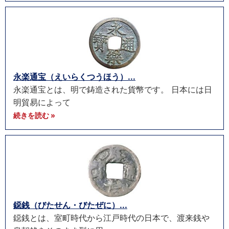
永楽通宝（えいらくつうほう）...
永楽通宝とは、明で鋳造された貨幣です。 日本には日
明貿易によって
続きを読む »
鐚銭（びたせん・びたぜに）...
鐚銭とは、室町時代から江戸時代の日本で、渡来銭や