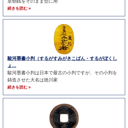
皇朝銭をそのまま型に用
続きを読む »
駿河墨書小判（するがすみがきこばん・するがぼくし
ょ...
駿河墨書小判は日本で最古の小判ですが、その小判を
鋳造させた大名は徳川家
続きを読む »