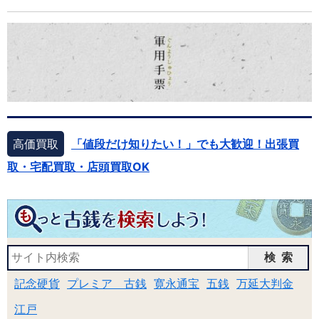
高価買取
「値段だけ知りたい！」でも大歓迎！出張買
取・宅配買取・店頭買取OK
検索
記念硬貨
プレミア 古銭
寛永通宝
五銭
万延大判金
江戸