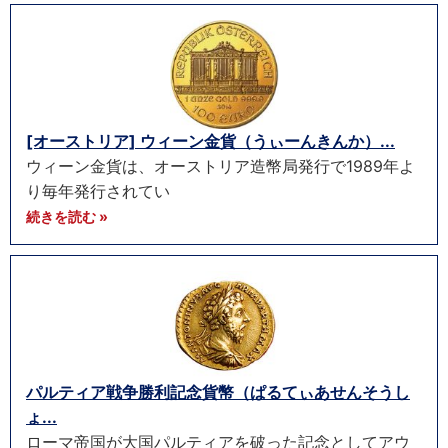
[オーストリア] ウィーン金貨（うぃーんきんか）...
ウィーン金貨は、オーストリア造幣局発行で1989年よ
り毎年発行されてい
続きを読む »
パルティア戦争勝利記念貨幣（ぱるてぃあせんそうし
ょ...
ローマ帝国が大国パルティアを破った記念としてアウ