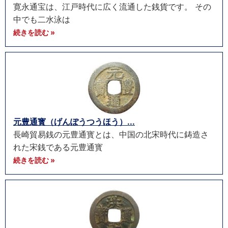
寛永通宝は、江戸時代に広く流通した銭貨です。 その
中でも二水泳は
続きを読む »
元豊通寳（げんぽうつうほう）...
長崎貿易銭の元豊通寳とは、中国の北宋時代に鋳造さ
れた宋銭である元豊通寳
続きを読む »