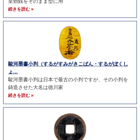
皇朝銭をそのまま型に用
続きを読む »
駿河墨書小判（するがすみがきこばん・するがぼくし
ょ...
駿河墨書小判は日本で最古の小判ですが、その小判を
鋳造させた大名は徳川家
続きを読む »