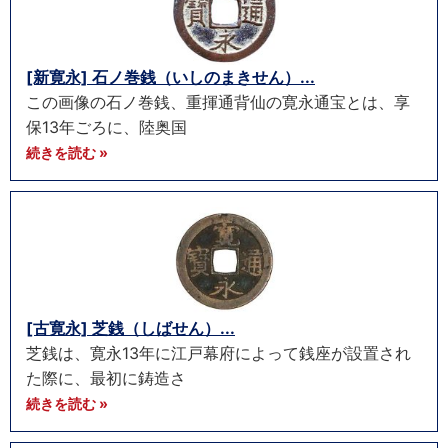
[新寛永] 石ノ巻銭（いしのまきせん）...
この画像の石ノ巻銭、重揮通背仙の寛永通宝とは、享
保13年ごろに、陸奥国
続きを読む »
[古寛永] 芝銭（しばせん）...
芝銭は、寛永13年に江戸幕府によって銭座が設置され
た際に、最初に鋳造さ
続きを読む »