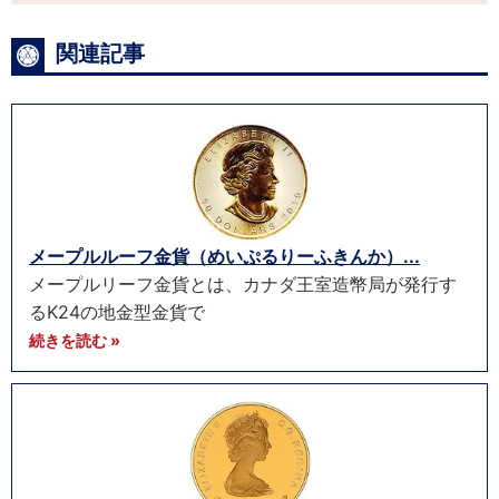
関連記事
メープルルーフ金貨（めいぷるりーふきんか）...
メープルリーフ金貨とは、カナダ王室造幣局が発行す
るK24の地金型金貨で
続きを読む »