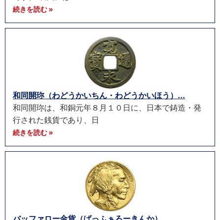
続きを読む »
和同開珎（わどうかいちん・わどうかいほう）...
和同開珎は、和銅元年８月１０日に、日本で鋳造・発
行された銭貨であり、日
続きを読む »
バッファロー金貨（ばっふぁろーきんか）...