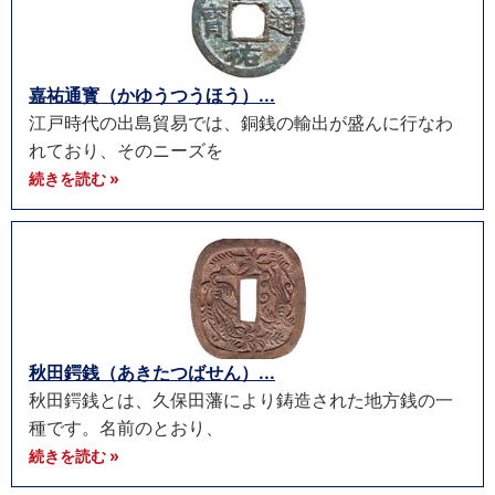
嘉祐通寳（かゆうつうほう）...
江戸時代の出島貿易では、銅銭の輸出が盛んに行なわ
れており、そのニーズを
続きを読む »
秋田鍔銭（あきたつばせん）...
秋田鍔銭とは、久保田藩により鋳造された地方銭の一
種です。名前のとおり、
続きを読む »