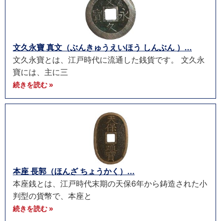
文久永寶 真文（ぶんきゅうえいほう しんぶん ）...
文久永寶とは、江戸時代に流通した銭貨です。 文久永
寶には、主に三
続きを読む »
本座 長郭（ほんざ ちょうかく）...
本座銭とは、江戸時代末期の天保6年から鋳造された小
判型の貨幣で、本座と
続きを読む »