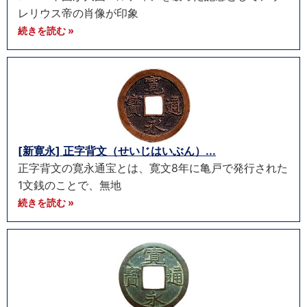
レリウス帝の肖像が印象
続きを読む »
[新寛永] 正字背文（せいじはいぶん）...
正字背文の寛永通宝とは、寛文8年に亀戸で発行された
1文銭のことで、無地
続きを読む »