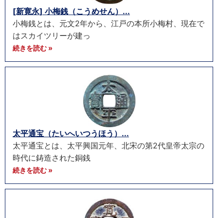
[新寛永] 小梅銭（こうめせん）...
小梅銭とは、元文2年から、江戸の本所小梅村、現在で
はスカイツリーが建っ
続きを読む »
太平通宝（たいへいつうほう）...
太平通宝とは、太平興国元年、北宋の第2代皇帝太宗の
時代に鋳造された銅銭
続きを読む »