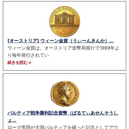
[オーストリア] ウィーン金貨（うぃーんきんか）...
ウィーン金貨は、オーストリア造幣局発行で1989年よ
り毎年発行されてい
続きを読む »
パルティア戦争勝利記念貨幣（ぱるてぃあせんそうし
ょ...
ローマ帝国が大国パルティアを破った記念としてアウ