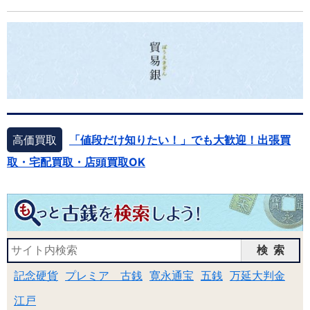
高価買取
「値段だけ知りたい！」でも大歓迎！出張買
取・宅配買取・店頭買取OK
検索
記念硬貨
プレミア 古銭
寛永通宝
五銭
万延大判金
江戸