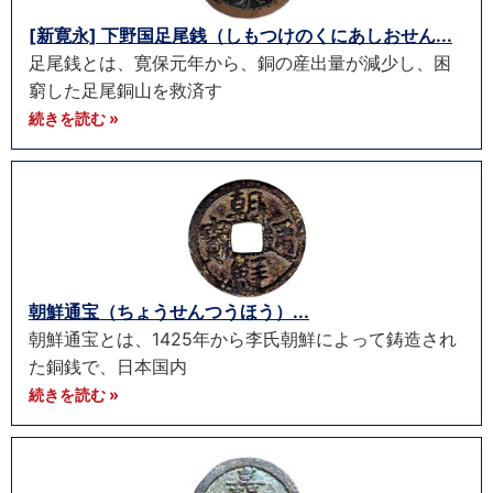
[新寛永] 下野国足尾銭（しもつけのくにあしおせん...
足尾銭とは、寛保元年から、銅の産出量が減少し、困
窮した足尾銅山を救済す
続きを読む »
朝鮮通宝（ちょうせんつうほう）...
朝鮮通宝とは、1425年から李氏朝鮮によって鋳造され
た銅銭で、日本国内
続きを読む »