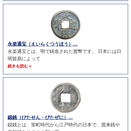
永楽通宝（えいらくつうほう）...
永楽通宝とは、明で鋳造された貨幣です。 日本には日
明貿易によって
続きを読む »
鐚銭（びたせん・びたぜに）...
鐚銭とは、室町時代から江戸時代の日本で、渡来銭や