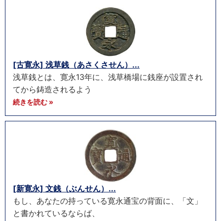
[古寛永] 浅草銭（あさくさせん）...
浅草銭とは、寛永13年に、浅草橋場に銭座が設置され
てから鋳造されるよう
続きを読む »
[新寛永] 文銭（ぶんせん）...
もし、あなたの持っている寛永通宝の背面に、「文」
と書かれているならば、