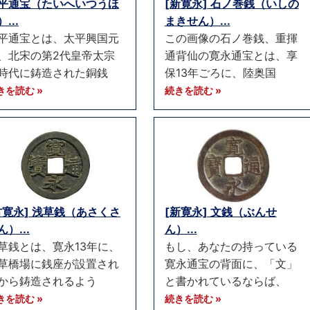
平通宝（たいへいつうほ
[新寛永] 石ノ巻銭（いしの
...
まきせん）...
平通宝とは、太平興国元
この画像の石ノ巻銭、重揮
、北宋の第2代皇帝太宗
通背仙の寛永通宝とは、享
時代に鋳造された銅銭
保13年ごろに、陸奥国
きを読む »
続きを読む »
古寛永] 浅草銭（あさくさ
[新寛永] 文銭（ぶんせ
ん）...
ん）...
草銭とは、寛永13年に、
もし、あなたの持っている
草橋場に銭座が設置され
寛永通宝の背面に、「文」
から鋳造されるよう
と書かれているならば、
きを読む »
続きを読む »