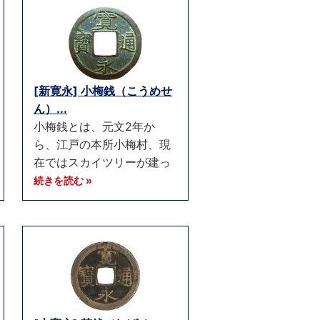
[新寛永] 小梅銭（こうめせ
ん）...
小梅銭とは、元文2年か
ら、江戸の本所小梅村、現
在ではスカイツリーが建っ
続きを読む »