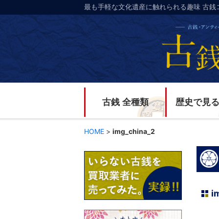
最も手軽な文化遺産に触れられる趣味 古銭
古銭 全種類
歴史で見
HOME
>
img_china_2
i