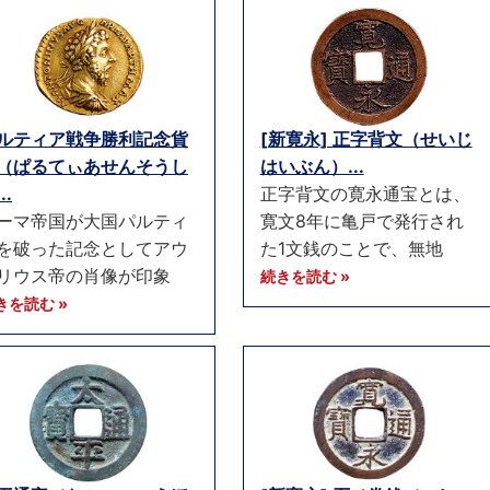
ルティア戦争勝利記念貨
[新寛永] 正字背文（せいじ
（ぱるてぃあせんそうし
はいぶん）...
..
正字背文の寛永通宝とは、
ーマ帝国が大国パルティ
寛文8年に亀戸で発行され
を破った記念としてアウ
た1文銭のことで、無地
リウス帝の肖像が印象
続きを読む »
きを読む »