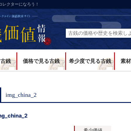
コレクターになろう！
る古銭
価格で見る古銭
希少度で見る古銭
素材
img_china_2
mg_china_2
希少価値