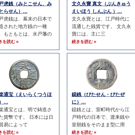
戸虎銭（みとこせん、み
文久永寶 真文（ぶんきゅう
とらせん）...
えいほう しんぶん ）...
戸虎銭は、幕末の日本で
文久永寶とは、江戸時代に
造された地方銭の一種
流通した銭貨です。 文久永
、もともとは、水戸藩の
寶には、主に三
きを読む »
続きを読む »
楽通宝（えいらくつうほ
鐚銭（びたせん・びたぜ
...
に）...
楽通宝とは、明で鋳造さ
鐚銭とは、室町時代から江
た貨幣です。 日本には日
戸時代の日本で、渡来銭や
貿易によって
皇朝銭をそのまま型に用
きを読む »
続きを読む »