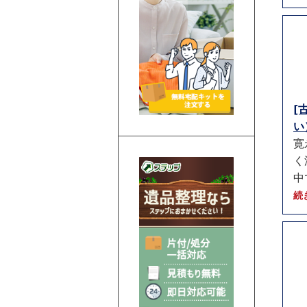
[
い）
寛
く
中
続