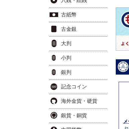
穴銭・絵銭
古紙幣
古金銀
大判
小判
銀判
記念コイン
海外金貨・硬貨
銀貨・銅貨
メ
ぷ