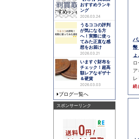
おすすめランキ
ング
2026.03.24
うるココの評判
が気になる方
へ！実際に使っ
パ
てみた正直な感
幣
想をお届け
2026.03.21
ょ.
いますぐ財布を
ロ
チェック！超高
ア
額レアなギザ十
レ
＆硬貨
2026.03.03
続
ブログ一覧へ
スポンサーリンク