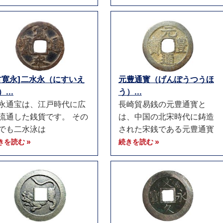
古寛永]二水永（にすいえ
元豊通寳（げんぽうつうほ
...
う）...
永通宝は、江戸時代に広
長崎貿易銭の元豊通寳と
流通した銭貨です。 その
は、中国の北宋時代に鋳造
でも二水泳は
された宋銭である元豊通寳
きを読む »
続きを読む »