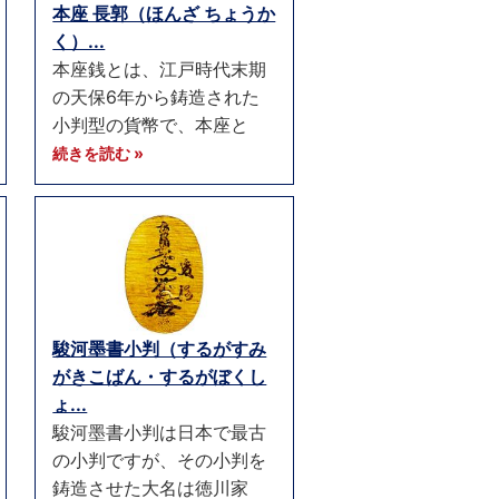
本座 長郭（ほんざ ちょうか
く）...
本座銭とは、江戸時代末期
の天保6年から鋳造された
小判型の貨幣で、本座と
続きを読む »
駿河墨書小判（するがすみ
がきこばん・するがぼくし
ょ...
駿河墨書小判は日本で最古
の小判ですが、その小判を
鋳造させた大名は徳川家