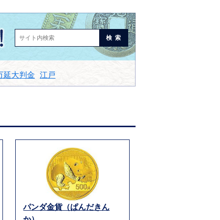
検索
万延大判金
江戸
パンダ金貨（ぱんだきん
か）...