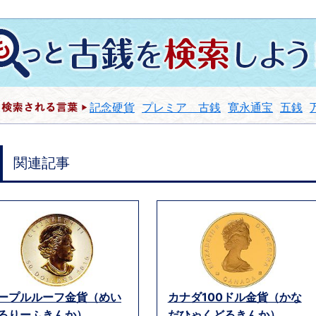
記念硬貨
プレミア 古銭
寛永通宝
五銭
関連記事
ープルルーフ金貨（めい
カナダ100ドル金貨（かな
るりーふきんか）...
だひゃくどるきんか）...