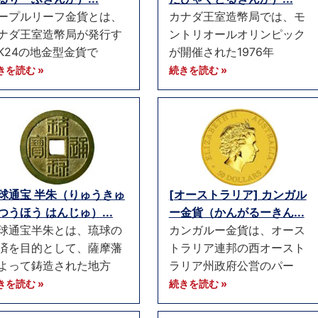
ープルリーフ金貨とは、
カナダ王室造幣局では、モ
ナダ王室造幣局が発行す
ントリオールオリンピック
K24の地金型金貨で
が開催された1976年
きを読む »
続きを読む »
球通宝 半朱（りゅうきゅ
[オーストラリア] カンガル
つうほう はんじゅ）...
ー金貨（かんがるーきん...
球通宝半朱とは、琉球の
カンガルー金貨は、オース
済を目的として、薩摩藩
トラリア連邦の西オースト
よって鋳造された地方
ラリア州政府公営のパー
きを読む »
続きを読む »