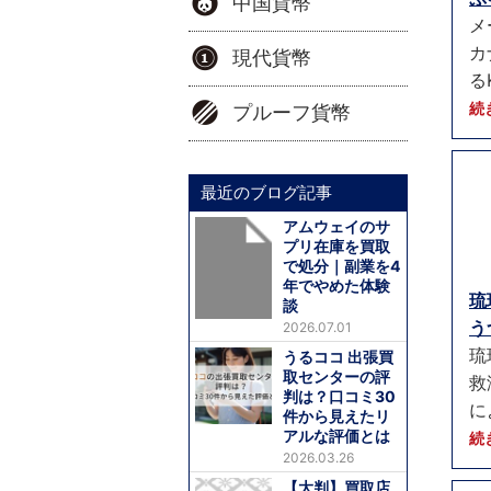
中国貨幣
メ
カ
現代貨幣
る
続
プルーフ貨幣
最近のブログ記事
アムウェイのサ
プリ在庫を買取
で処分｜副業を4
年でやめた体験
琉
談
う
2026.07.01
琉
うるココ 出張買
取センターの評
救
判は？口コミ30
に
件から見えたリ
アルな評価とは
続
2026.03.26
【大判】買取店