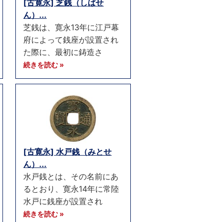
[古寛永] 芝銭（しばせ
ん）...
芝銭は、寛永13年に江戸幕
府によって銭座が設置され
た際に、最初に鋳造さ
続きを読む »
[古寛永] 水戸銭（みとせ
ん）...
水戸銭とは、その名前にあ
るとおり、寛永14年に常陸
水戸に銭座が設置され
続きを読む »