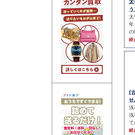
太
う）
太
年
の
続
[
せ
浅
浅
て
続