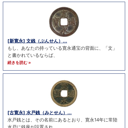
[新寛永] 文銭（ぶんせん）...
もし、あなたの持っている寛永通宝の背面に、「文」
と書かれているならば、
続きを読む »
[古寛永] 水戸銭（みとせん）...
水戸銭とは、その名前にあるとおり、寛永14年に常陸
水戸に銭座が設置され