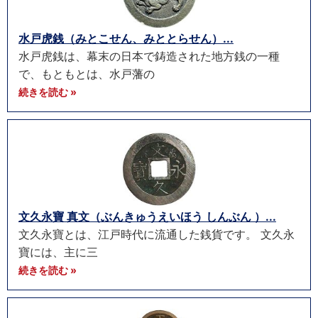
水戸虎銭（みとこせん、みととらせん）...
水戸虎銭は、幕末の日本で鋳造された地方銭の一種
で、もともとは、水戸藩の
続きを読む »
文久永寶 真文（ぶんきゅうえいほう しんぶん ）...
文久永寶とは、江戸時代に流通した銭貨です。 文久永
寶には、主に三
続きを読む »