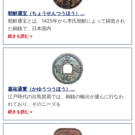
朝鮮通宝（ちょうせんつうほう）...
朝鮮通宝とは、1425年から李氏朝鮮によって鋳造され
た銅銭で、日本国内
続きを読む »
嘉祐通寳（かゆうつうほう）...
江戸時代の出島貿易では、銅銭の輸出が盛んに行なわ
れており、そのニーズを
続きを読む »