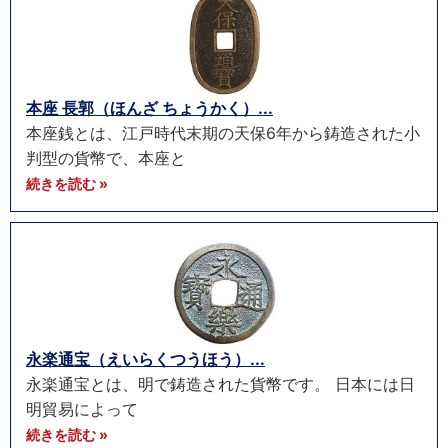
本座 長郭（ほんざ ちょうかく）...
本座銭とは、江戸時代末期の天保6年から鋳造された小
判型の貨幣で、本座と
続きを読む »
永楽通宝（えいらくつうほう）...
永楽通宝とは、明で鋳造された貨幣です。 日本には日
明貿易によって
続きを読む »