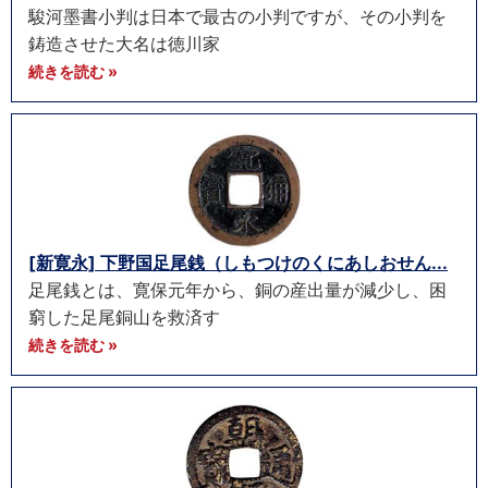
駿河墨書小判は日本で最古の小判ですが、その小判を
鋳造させた大名は徳川家
続きを読む »
[新寛永] 下野国足尾銭（しもつけのくにあしおせん...
足尾銭とは、寛保元年から、銅の産出量が減少し、困
窮した足尾銅山を救済す
続きを読む »