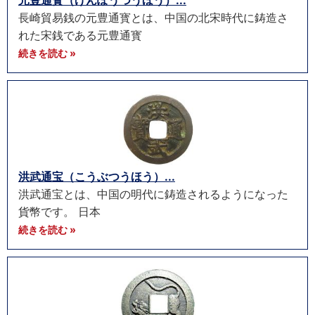
元豊通寳（げんぽうつうほう）...
長崎貿易銭の元豊通寳とは、中国の北宋時代に鋳造さ
れた宋銭である元豊通寳
続きを読む »
洪武通宝（こうぶつうほう）...
洪武通宝とは、中国の明代に鋳造されるようになった
貨幣です。 日本
続きを読む »