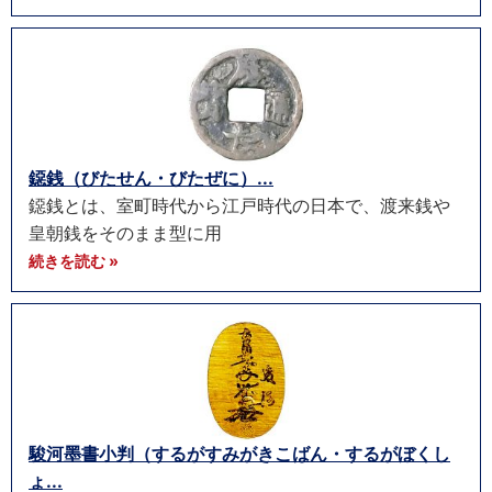
鐚銭（びたせん・びたぜに）...
鐚銭とは、室町時代から江戸時代の日本で、渡来銭や
皇朝銭をそのまま型に用
続きを読む »
駿河墨書小判（するがすみがきこばん・するがぼくし
ょ...