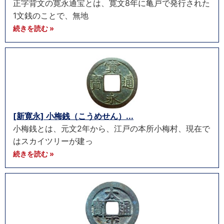
正字背文の寛永通宝とは、寛文8年に亀戸で発行された
1文銭のことで、無地
続きを読む »
[新寛永] 小梅銭（こうめせん）...
小梅銭とは、元文2年から、江戸の本所小梅村、現在で
はスカイツリーが建っ
続きを読む »