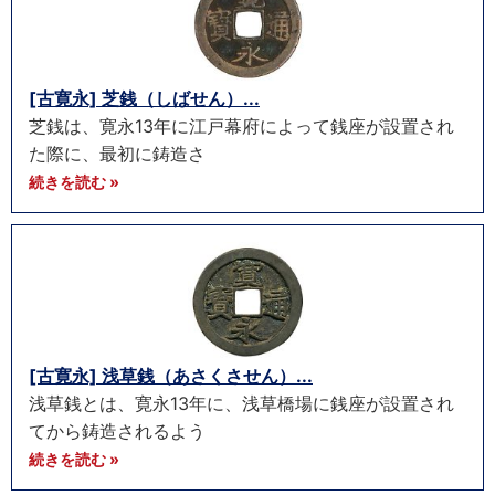
[古寛永] 芝銭（しばせん）...
芝銭は、寛永13年に江戸幕府によって銭座が設置され
た際に、最初に鋳造さ
続きを読む »
[古寛永] 浅草銭（あさくさせん）...
浅草銭とは、寛永13年に、浅草橋場に銭座が設置され
てから鋳造されるよう
続きを読む »