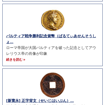
パルティア戦争勝利記念貨幣（ぱるてぃあせんそうし
ょ...
ローマ帝国が大国パルティアを破った記念としてアウ
レリウス帝の肖像が印象
続きを読む »
[新寛永] 正字背文（せいじはいぶん）...