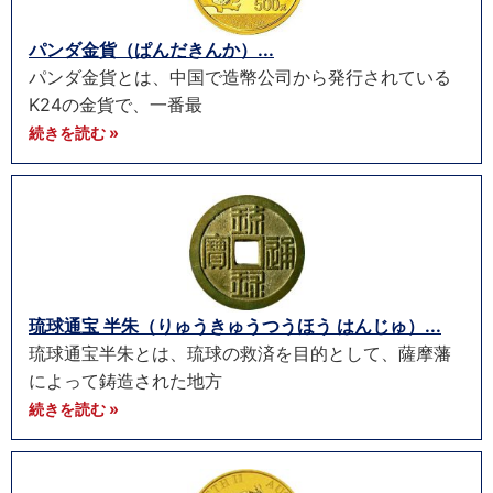
パンダ金貨（ぱんだきんか）...
パンダ金貨とは、中国で造幣公司から発行されている
K24の金貨で、一番最
続きを読む »
琉球通宝 半朱（りゅうきゅうつうほう はんじゅ）...
琉球通宝半朱とは、琉球の救済を目的として、薩摩藩
によって鋳造された地方
続きを読む »