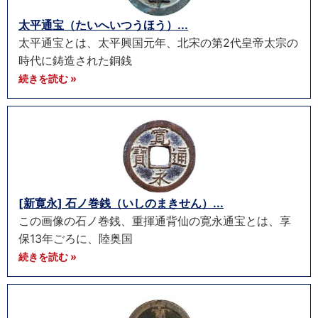
太平通宝（たいへいつうほう）...
太平通宝とは、太平興国元年、北宋の第2代皇帝太宗の
時代に鋳造された銅銭
続きを読む »
[新寛永] 石ノ巻銭（いしのまきせん）...
この画像の石ノ巻銭、重揮通背仙の寛永通宝とは、享
保13年ごろに、陸奥国
続きを読む »