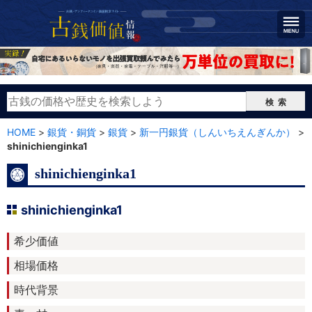
検索
HOME
>
銀貨・銅貨
>
銀貨
>
新一円銀貨（しんいちえんぎんか）
>
shinichienginka1
shinichienginka1
shinichienginka1
希少価値
相場価格
時代背景