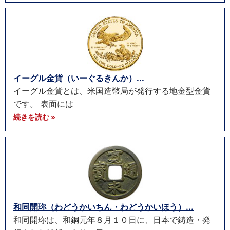
イーグル金貨（いーぐるきんか）...
イーグル金貨とは、米国造幣局が発行する地金型金貨
です。 表面には
続きを読む »
和同開珎（わどうかいちん・わどうかいほう）...
和同開珎は、和銅元年８月１０日に、日本で鋳造・発