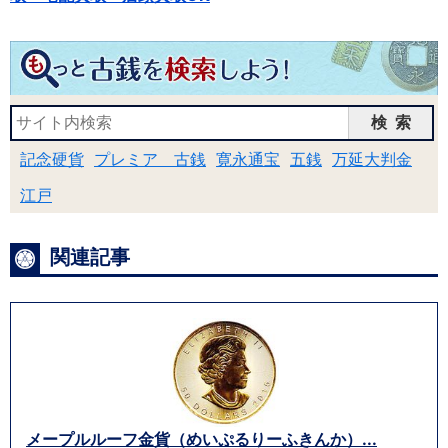
検索
記念硬貨
プレミア 古銭
寛永通宝
五銭
万延大判金
江戸
関連記事
メープルルーフ金貨（めいぷるりーふきんか）...