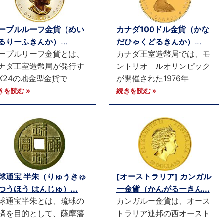
ープルルーフ金貨（めい
カナダ100ドル金貨（かな
るりーふきんか）...
だひゃくどるきんか）...
ープルリーフ金貨とは、
カナダ王室造幣局では、モ
ナダ王室造幣局が発行す
ントリオールオリンピック
K24の地金型金貨で
が開催された1976年
きを読む »
続きを読む »
球通宝 半朱（りゅうきゅ
[オーストラリア] カンガル
つうほう はんじゅ）...
ー金貨（かんがるーきん...
球通宝半朱とは、琉球の
カンガルー金貨は、オース
済を目的として、薩摩藩
トラリア連邦の西オースト