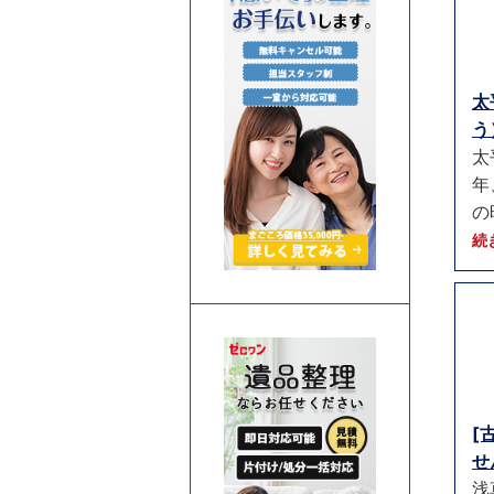
太
う）
太
年
の
続
[
せ
浅