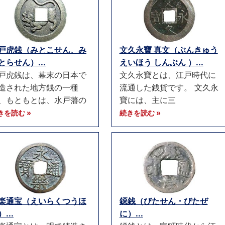
戸虎銭（みとこせん、み
文久永寶 真文（ぶんきゅう
とらせん）...
えいほう しんぶん ）...
戸虎銭は、幕末の日本で
文久永寶とは、江戸時代に
造された地方銭の一種
流通した銭貨です。 文久永
、もともとは、水戸藩の
寶には、主に三
きを読む »
続きを読む »
楽通宝（えいらくつうほ
鐚銭（びたせん・びたぜ
...
に）...