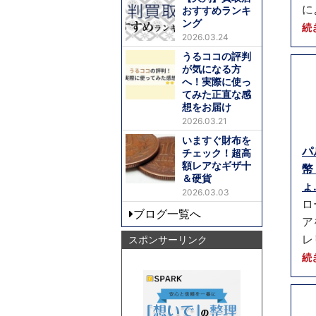
に
おすすめランキ
ング
続
2026.03.24
うるココの評判
が気になる方
へ！実際に使っ
てみた正直な感
想をお届け
2026.03.21
いますぐ財布を
パ
チェック！超高
額レアなギザ十
幣
＆硬貨
ょ.
2026.03.03
ロ
ブログ一覧へ
ア
レ
スポンサーリンク
続