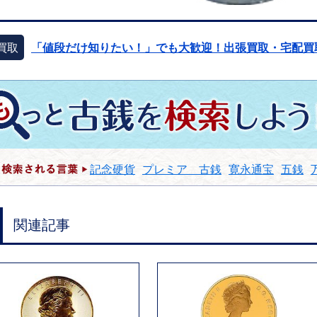
買取
「値段だけ知りたい！」でも大歓迎！出張買取・宅配買
記念硬貨
プレミア 古銭
寛永通宝
五銭
関連記事