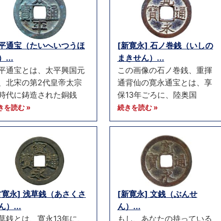
平通宝（たいへいつうほ
[新寛永] 石ノ巻銭（いしの
...
まきせん）...
平通宝とは、太平興国元
この画像の石ノ巻銭、重揮
、北宋の第2代皇帝太宗
通背仙の寛永通宝とは、享
時代に鋳造された銅銭
保13年ごろに、陸奥国
きを読む »
続きを読む »
古寛永] 浅草銭（あさくさ
[新寛永] 文銭（ぶんせ
ん）...
ん）...
草銭とは、寛永13年に、
もし、あなたの持っている