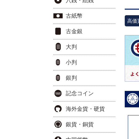
穴銭・絵銭
古紙幣
高価
古金銀
大判
小判
銀判
記念コイン
海外金貨・硬貨
銀貨・銅貨