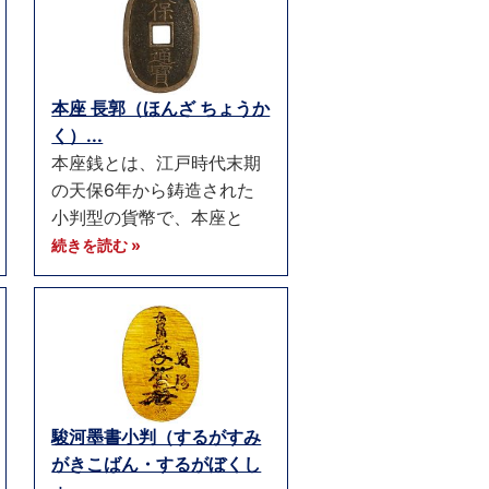
本座 長郭（ほんざ ちょうか
く）...
本座銭とは、江戸時代末期
の天保6年から鋳造された
小判型の貨幣で、本座と
続きを読む »
駿河墨書小判（するがすみ
がきこばん・するがぼくし