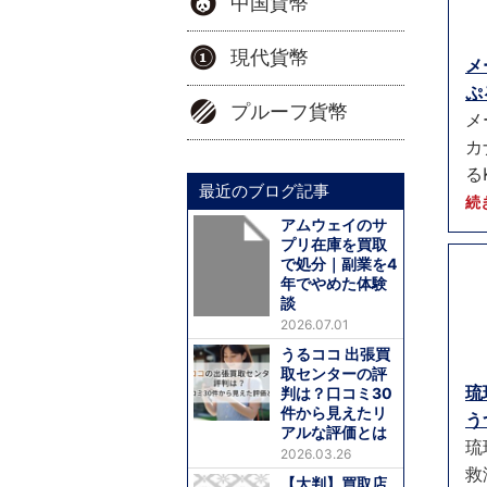
中国貨幣
現代貨幣
メ
ぷ
プルーフ貨幣
メ
カ
る
最近のブログ記事
続
アムウェイのサ
プリ在庫を買取
で処分｜副業を4
年でやめた体験
談
2026.07.01
うるココ 出張買
取センターの評
琉
判は？口コミ30
件から見えたリ
う
アルな評価とは
琉
2026.03.26
救
【大判】買取店