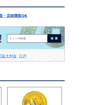
取・店頭買取OK
検索
万延大判金
江戸