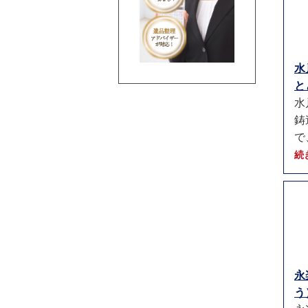
水
と
水
鋳
で
続
永
う）