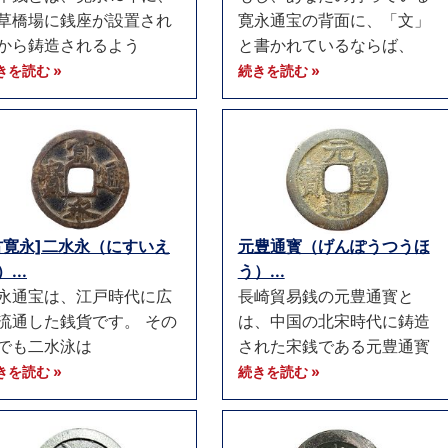
草橋場に銭座が設置され
寛永通宝の背面に、「文」
から鋳造されるよう
と書かれているならば、
きを読む »
続きを読む »
古寛永]二水永（にすいえ
元豊通寳（げんぽうつうほ
...
う）...
永通宝は、江戸時代に広
長崎貿易銭の元豊通寳と
流通した銭貨です。 その
は、中国の北宋時代に鋳造
でも二水泳は
された宋銭である元豊通寳
きを読む »
続きを読む »