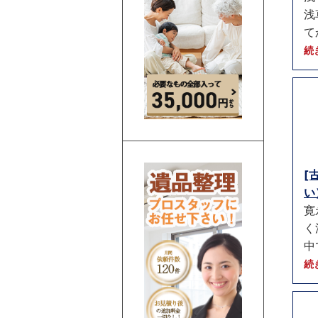
浅
て
続
[
い）
寛
く
中
続