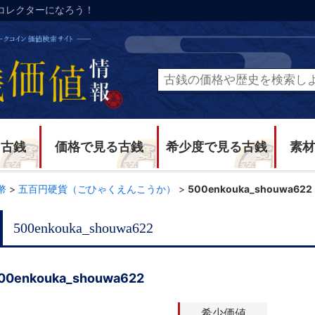
コレクターになろう！
る古銭
価格で見る古銭
希少度で見る古銭
素材
幣
>
五百円硬貨（ごひゃくえんこうか）
>
500enkouka_shouwa622
500enkouka_shouwa622
00enkouka_shouwa622
希少価値