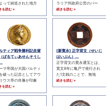
よって鋳造された地方
ラリア州政府公営のパー
きを読む »
続きを読む »
ルティア戦争勝利記念貨
[新寛永] 正字背文（せいじ
（ぱるてぃあせんそうし
はいぶん）...
..
正字背文の寛永通宝とは、
ーマ帝国が大国パルティ
寛文8年に亀戸で発行され
を破った記念としてアウ
た1文銭のことで、無地
リウス帝の肖像が印象
続きを読む »
きを読む »