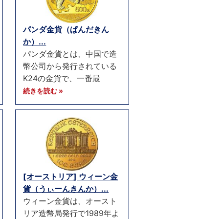
パンダ金貨（ぱんだきん
か）...
パンダ金貨とは、中国で造
幣公司から発行されている
K24の金貨で、一番最
続きを読む »
[オーストリア] ウィーン金
貨（うぃーんきんか）...
ウィーン金貨は、オースト
リア造幣局発行で1989年よ