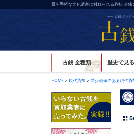
最も手軽な文化遺産に触れられる趣味 古銭
古銭 全種類
歴史で見
HOME
>
現代貨幣
>
希少価値のある現代貨
5