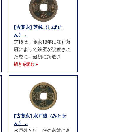
[古寛永] 芝銭（しばせ
ん）...
芝銭は、寛永13年に江戸幕
府によって銭座が設置され
た際に、最初に鋳造さ
続きを読む »
[古寛永] 水戸銭（みとせ
ん）...
水戸銭とは、その名前にあ