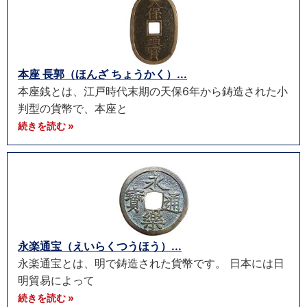
本座 長郭（ほんざ ちょうかく）...
本座銭とは、江戸時代末期の天保6年から鋳造された小
判型の貨幣で、本座と
続きを読む »
永楽通宝（えいらくつうほう）...
永楽通宝とは、明で鋳造された貨幣です。 日本には日
明貿易によって
続きを読む »