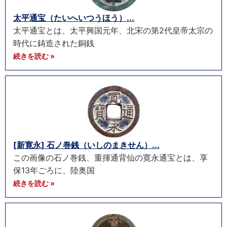
太平通宝（たいへいつうほう）...
太平通宝とは、太平興国元年、北宋の第2代皇帝太宗の
時代に鋳造された銅銭
続きを読む »
[新寛永] 石ノ巻銭（いしのまきせん）...
この画像の石ノ巻銭、重揮通背仙の寛永通宝とは、享
保13年ごろに、陸奥国
続きを読む »