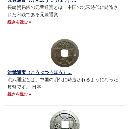
元豊通寳（げんぽうつうほう）...
長崎貿易銭の元豊通寳とは、中国の北宋時代に鋳造さ
れた宋銭である元豊通寳
続きを読む »
洪武通宝（こうぶつうほう）...
洪武通宝とは、中国の明代に鋳造されるようになった
貨幣です。 日本
続きを読む »