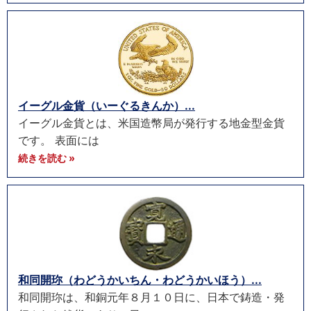
イーグル金貨（いーぐるきんか）...
イーグル金貨とは、米国造幣局が発行する地金型金貨
です。 表面には
続きを読む »
和同開珎（わどうかいちん・わどうかいほう）...
和同開珎は、和銅元年８月１０日に、日本で鋳造・発