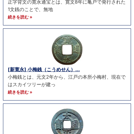
正字背文の寛永通宝とは、寛文8年に亀戸で発行された
1文銭のことで、無地
続きを読む »
[新寛永] 小梅銭（こうめせん）...
小梅銭とは、元文2年から、江戸の本所小梅村、現在で
はスカイツリーが建っ
続きを読む »