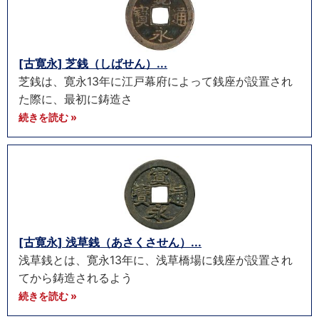
[古寛永] 芝銭（しばせん）...
芝銭は、寛永13年に江戸幕府によって銭座が設置され
た際に、最初に鋳造さ
続きを読む »
[古寛永] 浅草銭（あさくさせん）...
浅草銭とは、寛永13年に、浅草橋場に銭座が設置され
てから鋳造されるよう
続きを読む »