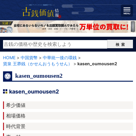
検索
HOME
>
中国貨幣
>
中華統一後の環銭
>
貨泉 王莽銭（かせんおうもうせん）
>
kasen_oumousen2
kasen_oumousen2
kasen_oumousen2
希少価値
相場価格
時代背景