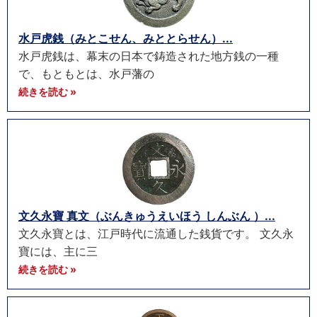
水戸虎銭（みとこせん、みととらせん）...
水戸虎銭は、幕末の日本で鋳造された地方銭の一種
で、もともとは、水戸藩の
続きを読む »
文久永寶 真文（ぶんきゅうえいほう しんぶん ）...
文久永寶とは、江戸時代に流通した銭貨です。 文久永
寶には、主に三
続きを読む »