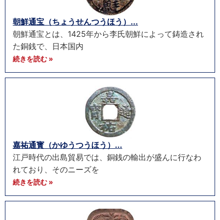
朝鮮通宝（ちょうせんつうほう）...
朝鮮通宝とは、1425年から李氏朝鮮によって鋳造され
た銅銭で、日本国内
続きを読む »
嘉祐通寳（かゆうつうほう）...
江戸時代の出島貿易では、銅銭の輸出が盛んに行なわ
れており、そのニーズを
続きを読む »