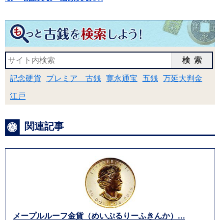
検索
記念硬貨
プレミア 古銭
寛永通宝
五銭
万延大判金
江戸
関連記事
メープルルーフ金貨（めいぷるりーふきんか）...