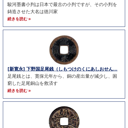
駿河墨書小判は日本で最古の小判ですが、その小判を
鋳造させた大名は徳川家
続きを読む »
[新寛永] 下野国足尾銭（しもつけのくにあしおせん...
足尾銭とは、寛保元年から、銅の産出量が減少し、困
窮した足尾銅山を救済す
続きを読む »