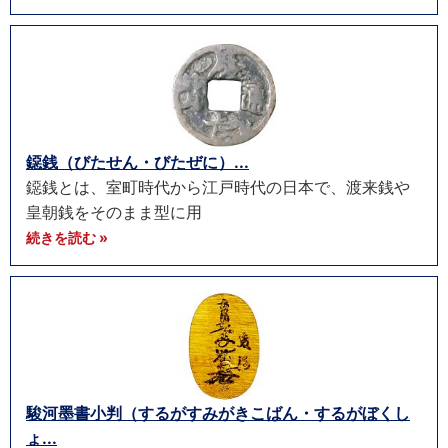
鐚銭（びたせん・びたぜに）...
鐚銭とは、室町時代から江戸時代の日本で、渡来銭や
皇朝銭をそのまま型に用
続きを読む »
駿河墨書小判（するがすみがきこばん・するがぼくし
ょ...