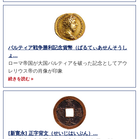
パルティア戦争勝利記念貨幣（ぱるてぃあせんそうし
ょ...
ローマ帝国が大国パルティアを破った記念としてアウ
レリウス帝の肖像が印象
続きを読む »
[新寛永] 正字背文（せいじはいぶん）...