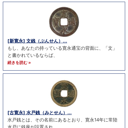
[新寛永] 文銭（ぶんせん）...
もし、あなたの持っている寛永通宝の背面に、「文」
と書かれているならば、
続きを読む »
[古寛永] 水戸銭（みとせん）...
水戸銭とは、その名前にあるとおり、寛永14年に常陸
水戸に銭座が設置され