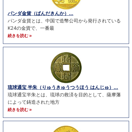
パンダ金貨（ぱんだきんか）...
パンダ金貨とは、中国で造幣公司から発行されている
K24の金貨で、一番最
続きを読む »
琉球通宝 半朱（りゅうきゅうつうほう はんじゅ）...
琉球通宝半朱とは、琉球の救済を目的として、薩摩藩
によって鋳造された地方
続きを読む »