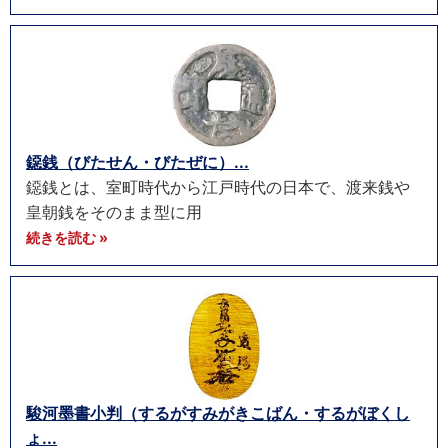
鐚銭（びたせん・びたぜに）...
鐚銭とは、室町時代から江戸時代の日本で、渡来銭や
皇朝銭をそのまま型に用
続きを読む »
駿河墨書小判（するがすみがきこばん・するがぼくし
ょ...