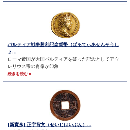
パルティア戦争勝利記念貨幣（ぱるてぃあせんそうし
ょ...
ローマ帝国が大国パルティアを破った記念としてアウ
レリウス帝の肖像が印象
続きを読む »
[新寛永] 正字背文（せいじはいぶん）...