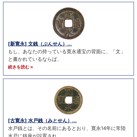
[新寛永] 文銭（ぶんせん）...
もし、あなたの持っている寛永通宝の背面に、「文」
と書かれているならば、
続きを読む »
[古寛永] 水戸銭（みとせん）...
水戸銭とは、その名前にあるとおり、寛永14年に常陸
水戸に銭座が設置され