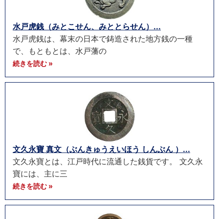
水戸虎銭（みとこせん、みととらせん）...
水戸虎銭は、幕末の日本で鋳造された地方銭の一種
で、もともとは、水戸藩の
続きを読む »
文久永寶 真文（ぶんきゅうえいほう しんぶん ）...
文久永寶とは、江戸時代に流通した銭貨です。 文久永
寶には、主に三
続きを読む »