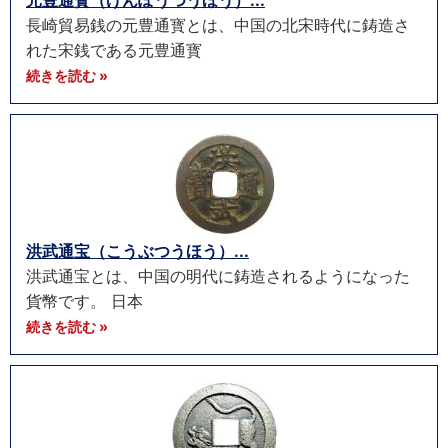
元豊通寳（げんぽうつうほう）...
長崎貿易銭の元豊通寳とは、中国の北宋時代に鋳造さ
れた宋銭である元豊通寳
続きを読む »
洪武通宝（こうぶつうほう）...
洪武通宝とは、中国の明代に鋳造されるようになった
貨幣です。 日本
続きを読む »