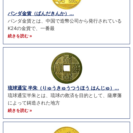
パンダ金貨（ぱんだきんか）...
パンダ金貨とは、中国で造幣公司から発行されている
K24の金貨で、一番最
続きを読む »
琉球通宝 半朱（りゅうきゅうつうほう はんじゅ）...
琉球通宝半朱とは、琉球の救済を目的として、薩摩藩
によって鋳造された地方
続きを読む »