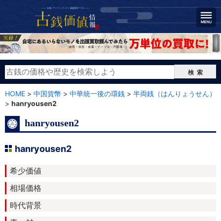
検索
HOME
>
中国貨幣
>
中華統一後の環銭
>
半両銭（はんりょうせん）
>
hanryousen2
hanryousen2
hanryousen2
希少価値
相場価格
時代背景