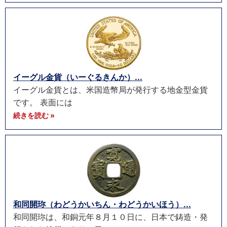
イーグル金貨（いーぐるきんか）...
イーグル金貨とは、米国造幣局が発行する地金型金貨
です。 表面には
続きを読む »
和同開珎（わどうかいちん・わどうかいほう）...
和同開珎は、和銅元年８月１０日に、日本で鋳造・発