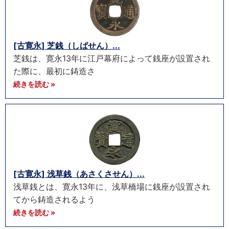
[古寛永] 芝銭（しばせん）...
芝銭は、寛永13年に江戸幕府によって銭座が設置され
た際に、最初に鋳造さ
続きを読む »
[古寛永] 浅草銭（あさくさせん）...
浅草銭とは、寛永13年に、浅草橋場に銭座が設置され
てから鋳造されるよう
続きを読む »