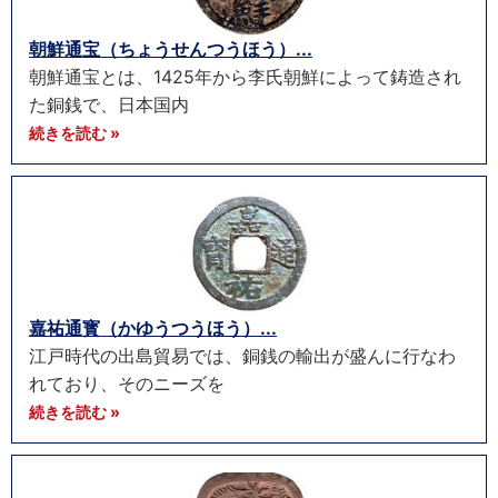
朝鮮通宝（ちょうせんつうほう）...
朝鮮通宝とは、1425年から李氏朝鮮によって鋳造され
た銅銭で、日本国内
続きを読む »
嘉祐通寳（かゆうつうほう）...
江戸時代の出島貿易では、銅銭の輸出が盛んに行なわ
れており、そのニーズを
続きを読む »