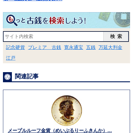
検索
記念硬貨
プレミア 古銭
寛永通宝
五銭
万延大判金
江戸
関連記事
メープルルーフ金貨（めいぷるりーふきんか）...