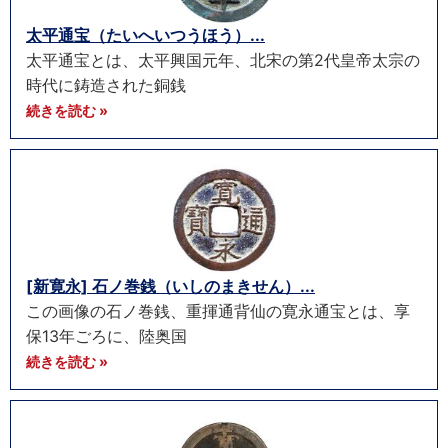
太平通宝（たいへいつうほう）...
太平通宝とは、太平興国元年、北宋の第2代皇帝太宗の
時代に鋳造された銅銭
続きを読む »
[新寛永] 石ノ巻銭（いしのまきせん）...
この画像の石ノ巻銭、重揮通背仙の寛永通宝とは、享
保13年ごろに、陸奥国
続きを読む »