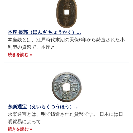
本座 長郭（ほんざ ちょうかく）...
本座銭とは、江戸時代末期の天保6年から鋳造された小
判型の貨幣で、本座と
続きを読む »
永楽通宝（えいらくつうほう）...
永楽通宝とは、明で鋳造された貨幣です。 日本には日
明貿易によって
続きを読む »