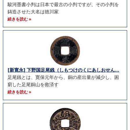
駿河墨書小判は日本で最古の小判ですが、その小判を
鋳造させた大名は徳川家
続きを読む »
[新寛永] 下野国足尾銭（しもつけのくにあしおせん...
足尾銭とは、寛保元年から、銅の産出量が減少し、困
窮した足尾銅山を救済す
続きを読む »