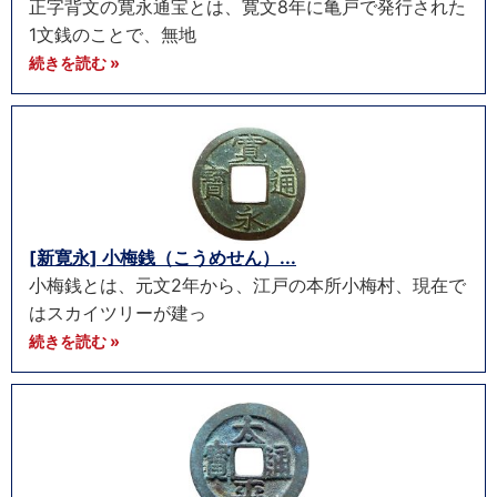
正字背文の寛永通宝とは、寛文8年に亀戸で発行された
1文銭のことで、無地
続きを読む »
[新寛永] 小梅銭（こうめせん）...
小梅銭とは、元文2年から、江戸の本所小梅村、現在で
はスカイツリーが建っ
続きを読む »