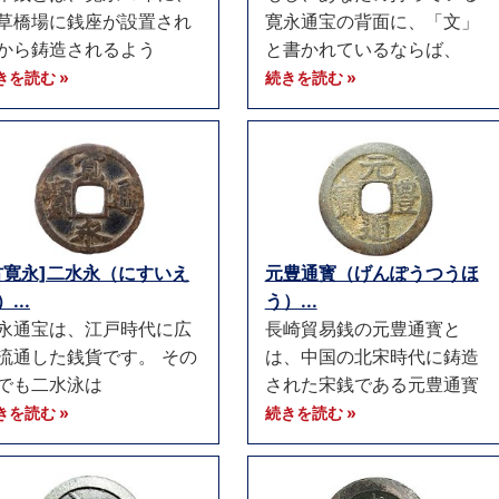
草橋場に銭座が設置され
寛永通宝の背面に、「文」
から鋳造されるよう
と書かれているならば、
きを読む »
続きを読む »
古寛永]二水永（にすいえ
元豊通寳（げんぽうつうほ
...
う）...
永通宝は、江戸時代に広
長崎貿易銭の元豊通寳と
流通した銭貨です。 その
は、中国の北宋時代に鋳造
でも二水泳は
された宋銭である元豊通寳
きを読む »
続きを読む »