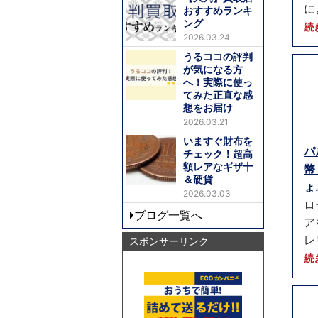
に
おすすめランキ
ング
続
2026.03.24
うるココの評判
が気になる方
へ！実際に使っ
てみた正直な感
想をお届け
2026.03.21
いますぐ財布を
パ
チェック！超高
額レアなギザ十
幣
＆硬貨
ょ.
2026.03.03
ロ
ブログ一覧へ
ア
レ
スポンサーリンク
続