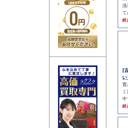
浅
て
続
[
い）
寛
く
中
続