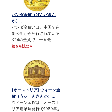
パンダ金貨（ぱんだきん
か）...
パンダ金貨とは、中国で造
幣公司から発行されている
K24の金貨で、一番最
続きを読む »
[オーストリア] ウィーン金
貨（うぃーんきんか）...
ウィーン金貨は、オースト
リア造幣局発行で1989年よ