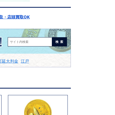
取・店頭買取OK
検索
万延大判金
江戸