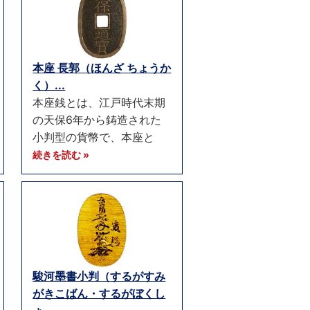
本座 長郭（ほんざ ちょうか
く）...
本座銭とは、江戸時代末期
の天保6年から鋳造された
小判型の貨幣で、本座と
続きを読む »
駿河墨書小判（するがすみ
がきこばん・するがぼくし