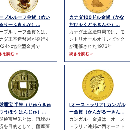
ープルルーフ金貨（めい
カナダ100ドル金貨（かな
るりーふきんか）...
だひゃくどるきんか）...
ープルリーフ金貨とは、
カナダ王室造幣局では、モ
ナダ王室造幣局が発行す
ントリオールオリンピック
K24の地金型金貨で
が開催された1976年
きを読む »
続きを読む »
球通宝 半朱（りゅうきゅ
[オーストラリア] カンガル
つうほう はんじゅ）...
ー金貨（かんがるーきん...
球通宝半朱とは、琉球の
カンガルー金貨は、オース
済を目的として、薩摩藩
トラリア連邦の西オースト