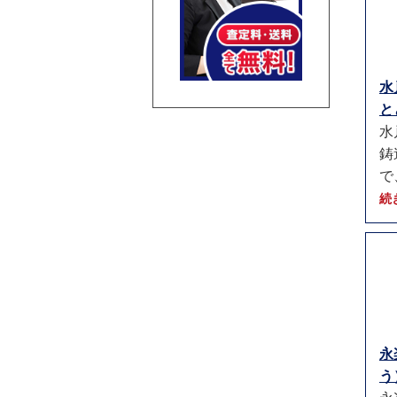
水
と
水
鋳
で
続
永
う）