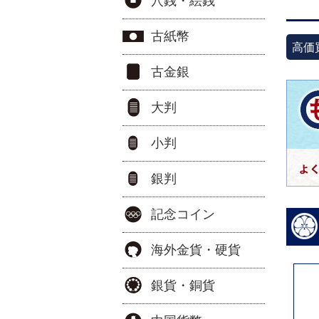
穴銭・絵銭
古紙幣
高価
古金銀
大判
小判
銀判
記念コイン
海外金貨・硬貨
銀貨・銅貨