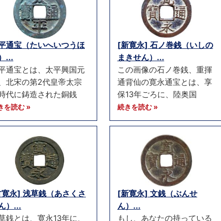
平通宝（たいへいつうほ
[新寛永] 石ノ巻銭（いしの
...
まきせん）...
平通宝とは、太平興国元
この画像の石ノ巻銭、重揮
、北宋の第2代皇帝太宗
通背仙の寛永通宝とは、享
時代に鋳造された銅銭
保13年ごろに、陸奥国
きを読む »
続きを読む »
古寛永] 浅草銭（あさくさ
[新寛永] 文銭（ぶんせ
ん）...
ん）...
草銭とは、寛永13年に、
もし、あなたの持っている