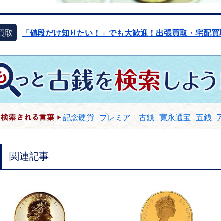
買取
「値段だけ知りたい！」でも大歓迎！出張買取・宅配買
記念硬貨
プレミア 古銭
寛永通宝
五銭
関連記事