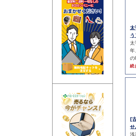
太
う）
太
年
の
続
[
せ
浅