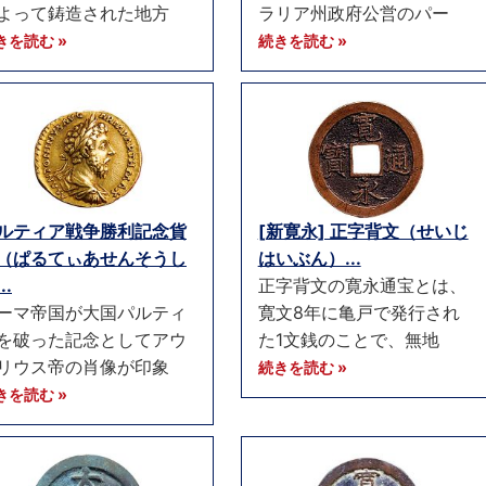
よって鋳造された地方
ラリア州政府公営のパー
きを読む »
続きを読む »
ルティア戦争勝利記念貨
[新寛永] 正字背文（せいじ
（ぱるてぃあせんそうし
はいぶん）...
..
正字背文の寛永通宝とは、
ーマ帝国が大国パルティ
寛文8年に亀戸で発行され
を破った記念としてアウ
た1文銭のことで、無地
リウス帝の肖像が印象
続きを読む »
きを読む »