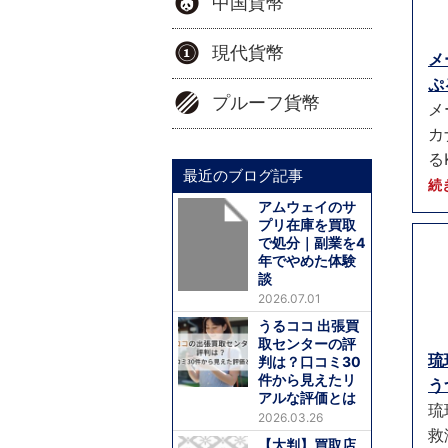
中国貨幣
現代貨幣
メ
ぷ
プルーフ貨幣
メ
カ
る
最近のブログ記事
続
アムウェイのサ
プリ在庫を買取
で処分｜副業を4
年でやめた体験
談
2026.07.01
うるココ 出張買
取センターの評
琉
判は？口コミ30
件から見えたリ
う
アルな評価とは
琉
2026.03.26
救
【大判】買取店