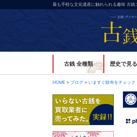
最も手軽な文化遺産に触れられる趣味 古銭
古銭 全種類
歴史で見
HOME
>
ブログ
>
いますぐ財布をチェック
p