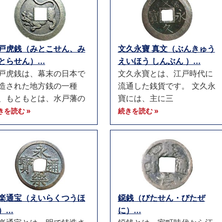
戸虎銭（みとこせん、み
文久永寶 真文（ぶんきゅう
とらせん）...
えいほう しんぶん ）...
戸虎銭は、幕末の日本で
文久永寶とは、江戸時代に
造された地方銭の一種
流通した銭貨です。 文久永
、もともとは、水戸藩の
寶には、主に三
きを読む »
続きを読む »
楽通宝（えいらくつうほ
鐚銭（びたせん・びたぜ
...
に）...