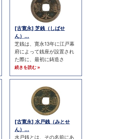
[古寛永] 芝銭（しばせ
ん）...
芝銭は、寛永13年に江戸幕
府によって銭座が設置され
た際に、最初に鋳造さ
続きを読む »
[古寛永] 水戸銭（みとせ
ん）...
水戸銭とは、その名前にあ