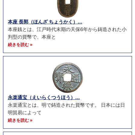
本座 長郭（ほんざ ちょうかく）...
本座銭とは、江戸時代末期の天保6年から鋳造された小
判型の貨幣で、本座と
続きを読む »
永楽通宝（えいらくつうほう）...
永楽通宝とは、明で鋳造された貨幣です。 日本には日
明貿易によって
続きを読む »