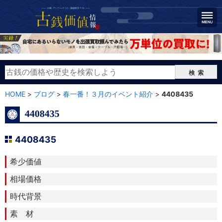
検索
HOME
>
ブログ
>
春一番！３月のイベント紹介
>
4408435
4408435
4408435
希少価値
相場価格
時代背景
素 材