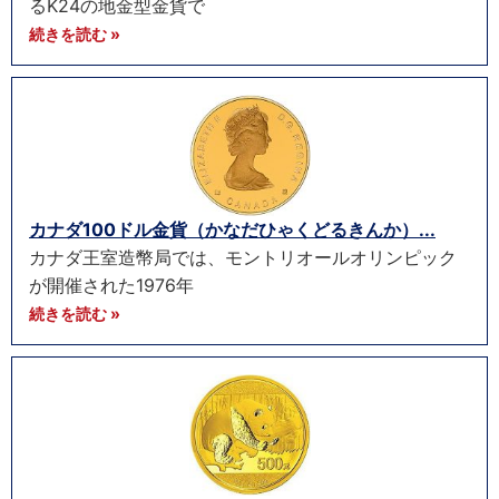
るK24の地金型金貨で
続きを読む »
カナダ100ドル金貨（かなだひゃくどるきんか）...
カナダ王室造幣局では、モントリオールオリンピック
が開催された1976年
続きを読む »