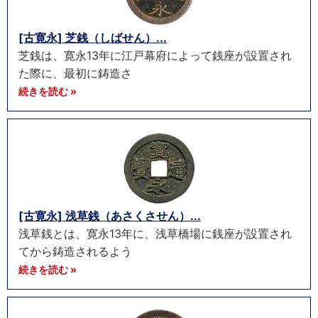
[古寛永] 芝銭（しばせん）...
芝銭は、寛永13年に江戸幕府によって銭座が設置され
た際に、最初に鋳造さ
続きを読む »
[古寛永] 浅草銭（あさくさせん）...
浅草銭とは、寛永13年に、浅草橋場に銭座が設置され
てから鋳造されるよう
続きを読む »