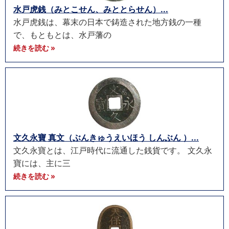
水戸虎銭（みとこせん、みととらせん）...
水戸虎銭は、幕末の日本で鋳造された地方銭の一種
で、もともとは、水戸藩の
続きを読む »
文久永寶 真文（ぶんきゅうえいほう しんぶん ）...
文久永寶とは、江戸時代に流通した銭貨です。 文久永
寶には、主に三
続きを読む »