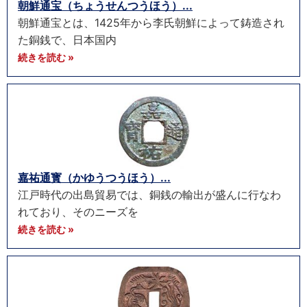
朝鮮通宝（ちょうせんつうほう）...
朝鮮通宝とは、1425年から李氏朝鮮によって鋳造され
た銅銭で、日本国内
続きを読む »
嘉祐通寳（かゆうつうほう）...
江戸時代の出島貿易では、銅銭の輸出が盛んに行なわ
れており、そのニーズを
続きを読む »