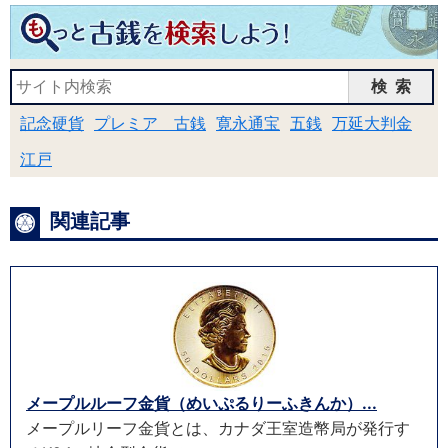
検索
記念硬貨
プレミア 古銭
寛永通宝
五銭
万延大判金
江戸
関連記事
メープルルーフ金貨（めいぷるりーふきんか）...
メープルリーフ金貨とは、カナダ王室造幣局が発行す