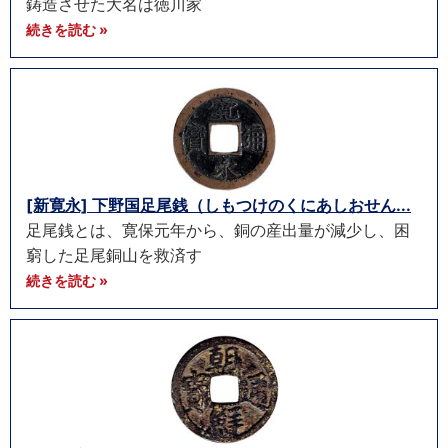
鋳造させた大名は徳川家
続きを読む »
[新寛永] 下野国足尾銭（しもつけのくにあしおせん...
足尾銭とは、寛保元年から、銅の産出量が減少し、困
窮した足尾銅山を救済す
続きを読む »