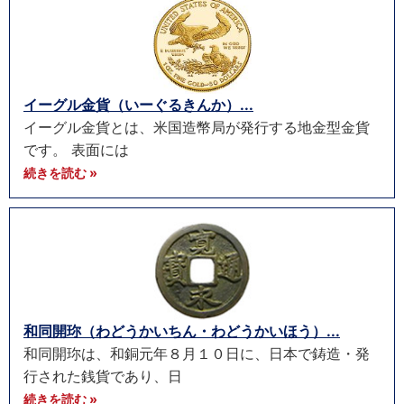
イーグル金貨（いーぐるきんか）...
イーグル金貨とは、米国造幣局が発行する地金型金貨
です。 表面には
続きを読む »
和同開珎（わどうかいちん・わどうかいほう）...
和同開珎は、和銅元年８月１０日に、日本で鋳造・発
行された銭貨であり、日
続きを読む »