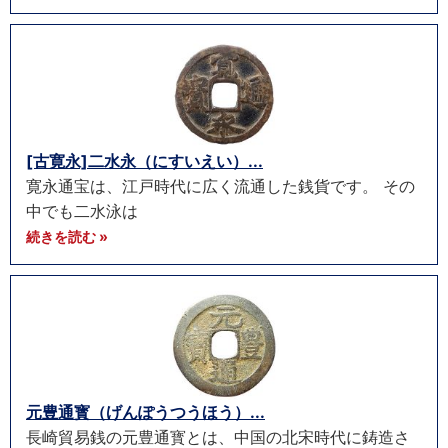
[古寛永]二水永（にすいえい）...
寛永通宝は、江戸時代に広く流通した銭貨です。 その
中でも二水泳は
続きを読む »
元豊通寳（げんぽうつうほう）...
長崎貿易銭の元豊通寳とは、中国の北宋時代に鋳造さ