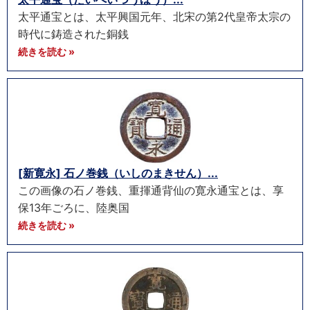
太平通宝とは、太平興国元年、北宋の第2代皇帝太宗の
時代に鋳造された銅銭
続きを読む »
[新寛永] 石ノ巻銭（いしのまきせん）...
この画像の石ノ巻銭、重揮通背仙の寛永通宝とは、享
保13年ごろに、陸奥国
続きを読む »