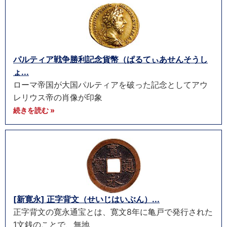
パルティア戦争勝利記念貨幣（ぱるてぃあせんそうし
ょ...
ローマ帝国が大国パルティアを破った記念としてアウ
レリウス帝の肖像が印象
続きを読む »
[新寛永] 正字背文（せいじはいぶん）...
正字背文の寛永通宝とは、寛文8年に亀戸で発行された
1文銭のことで、無地