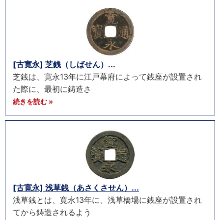
[古寛永] 芝銭（しばせん）...
芝銭は、寛永13年に江戸幕府によって銭座が設置され
た際に、最初に鋳造さ
続きを読む »
[古寛永] 浅草銭（あさくさせん）...
浅草銭とは、寛永13年に、浅草橋場に銭座が設置され
てから鋳造されるよう