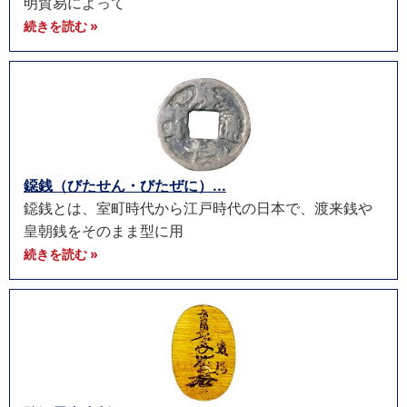
明貿易によって
続きを読む »
鐚銭（びたせん・びたぜに）...
鐚銭とは、室町時代から江戸時代の日本で、渡来銭や
皇朝銭をそのまま型に用
続きを読む »