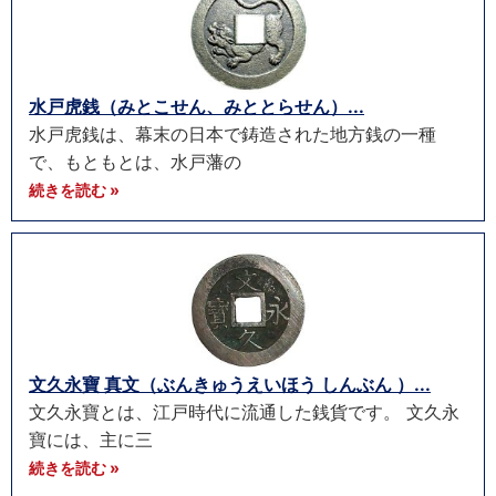
水戸虎銭（みとこせん、みととらせん）...
水戸虎銭は、幕末の日本で鋳造された地方銭の一種
で、もともとは、水戸藩の
続きを読む »
文久永寶 真文（ぶんきゅうえいほう しんぶん ）...
文久永寶とは、江戸時代に流通した銭貨です。 文久永
寶には、主に三
続きを読む »