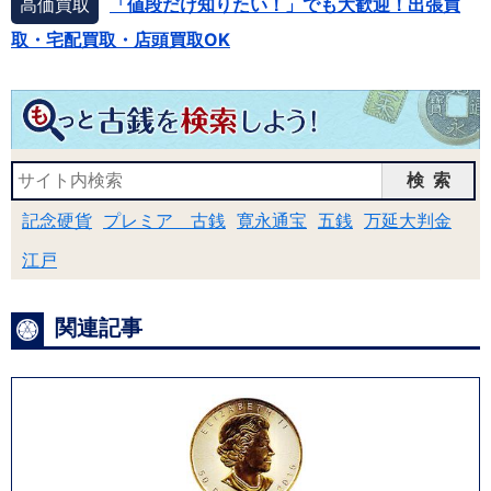
高価買取
「値段だけ知りたい！」でも大歓迎！出張買
取・宅配買取・店頭買取OK
検索
記念硬貨
プレミア 古銭
寛永通宝
五銭
万延大判金
江戸
関連記事