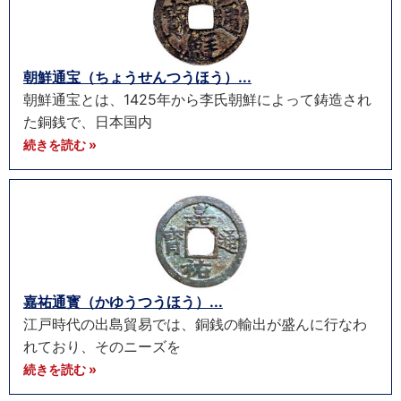
朝鮮通宝（ちょうせんつうほう）...
朝鮮通宝とは、1425年から李氏朝鮮によって鋳造され
た銅銭で、日本国内
続きを読む »
嘉祐通寳（かゆうつうほう）...
江戸時代の出島貿易では、銅銭の輸出が盛んに行なわ
れており、そのニーズを
続きを読む »