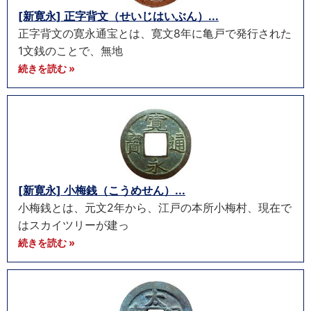
[新寛永] 正字背文（せいじはいぶん）...
正字背文の寛永通宝とは、寛文8年に亀戸で発行された
1文銭のことで、無地
続きを読む »
[新寛永] 小梅銭（こうめせん）...
小梅銭とは、元文2年から、江戸の本所小梅村、現在で
はスカイツリーが建っ
続きを読む »