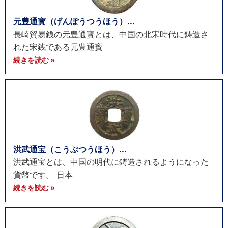
元豊通寳（げんぽうつうほう）...
長崎貿易銭の元豊通寳とは、中国の北宋時代に鋳造さ
れた宋銭である元豊通寳
続きを読む »
洪武通宝（こうぶつうほう）...
洪武通宝とは、中国の明代に鋳造されるようになった
貨幣です。 日本
続きを読む »