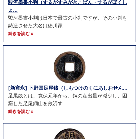
駿河墨書小判（するがすみがきこばん・するがぼくし
ょ...
駿河墨書小判は日本で最古の小判ですが、その小判を
鋳造させた大名は徳川家
続きを読む »
[新寛永] 下野国足尾銭（しもつけのくにあしおせん...
足尾銭とは、寛保元年から、銅の産出量が減少し、困
窮した足尾銅山を救済す
続きを読む »