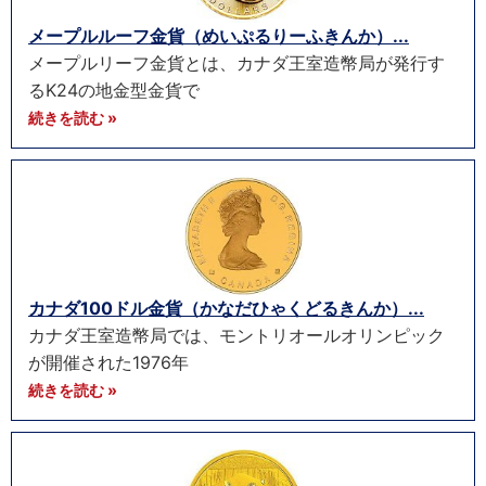
メープルルーフ金貨（めいぷるりーふきんか）...
メープルリーフ金貨とは、カナダ王室造幣局が発行す
るK24の地金型金貨で
続きを読む »
カナダ100ドル金貨（かなだひゃくどるきんか）...
カナダ王室造幣局では、モントリオールオリンピック
が開催された1976年
続きを読む »