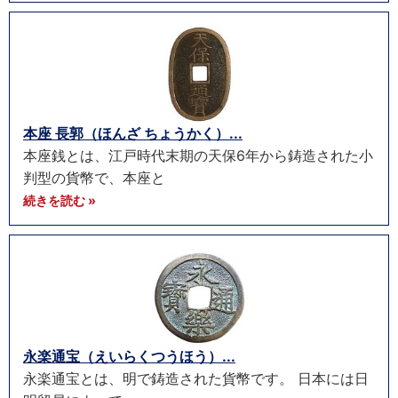
本座 長郭（ほんざ ちょうかく）...
本座銭とは、江戸時代末期の天保6年から鋳造された小
判型の貨幣で、本座と
続きを読む »
永楽通宝（えいらくつうほう）...
永楽通宝とは、明で鋳造された貨幣です。 日本には日