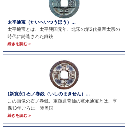
太平通宝（たいへいつうほう）...
太平通宝とは、太平興国元年、北宋の第2代皇帝太宗の
時代に鋳造された銅銭
続きを読む »
[新寛永] 石ノ巻銭（いしのまきせん）...
この画像の石ノ巻銭、重揮通背仙の寛永通宝とは、享
保13年ごろに、陸奥国
続きを読む »