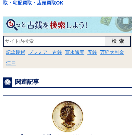
取・宅配買取・店頭買取OK
検索
記念硬貨
プレミア 古銭
寛永通宝
五銭
万延大判金
江戸
関連記事