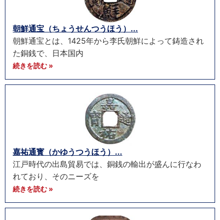
朝鮮通宝（ちょうせんつうほう）...
朝鮮通宝とは、1425年から李氏朝鮮によって鋳造され
た銅銭で、日本国内
続きを読む »
嘉祐通寳（かゆうつうほう）...
江戸時代の出島貿易では、銅銭の輸出が盛んに行なわ
れており、そのニーズを
続きを読む »