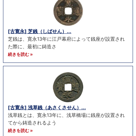
[古寛永] 芝銭（しばせん）...
芝銭は、寛永13年に江戸幕府によって銭座が設置され
た際に、最初に鋳造さ
続きを読む »
[古寛永] 浅草銭（あさくさせん）...
浅草銭とは、寛永13年に、浅草橋場に銭座が設置され
てから鋳造されるよう
続きを読む »