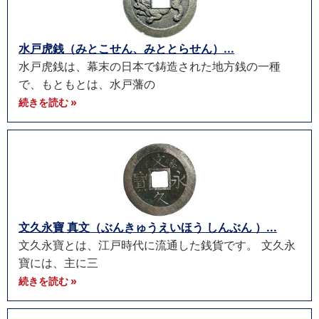
水戸虎銭（みとこせん、みととらせん）...
水戸虎銭は、幕末の日本で鋳造された地方銭の一種
で、もともとは、水戸藩の
続きを読む »
文久永寶 真文（ぶんきゅうえいほう しんぶん ）...
文久永寶とは、江戸時代に流通した銭貨です。 文久永
寶には、主に三
続きを読む »