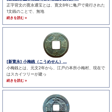
正字背文の寛永通宝とは、寛文8年に亀戸で発行された
1文銭のことで、無地
続きを読む »
[新寛永] 小梅銭（こうめせん）...
小梅銭とは、元文2年から、江戸の本所小梅村、現在で
はスカイツリーが建っ
続きを読む »