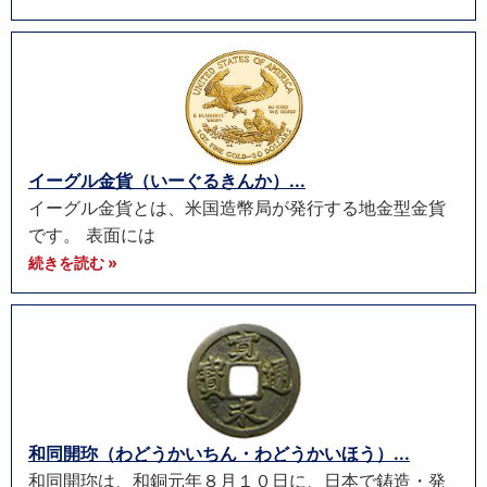
イーグル金貨（いーぐるきんか）...
イーグル金貨とは、米国造幣局が発行する地金型金貨
です。 表面には
続きを読む »
和同開珎（わどうかいちん・わどうかいほう）...
和同開珎は、和銅元年８月１０日に、日本で鋳造・発