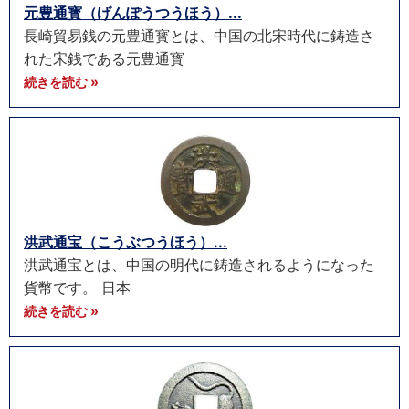
元豊通寳（げんぽうつうほう）...
長崎貿易銭の元豊通寳とは、中国の北宋時代に鋳造さ
れた宋銭である元豊通寳
続きを読む »
洪武通宝（こうぶつうほう）...
洪武通宝とは、中国の明代に鋳造されるようになった
貨幣です。 日本
続きを読む »