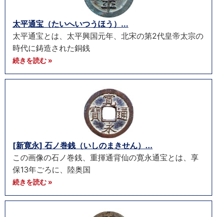
太平通宝（たいへいつうほう）...
太平通宝とは、太平興国元年、北宋の第2代皇帝太宗の
時代に鋳造された銅銭
続きを読む »
[新寛永] 石ノ巻銭（いしのまきせん）...
この画像の石ノ巻銭、重揮通背仙の寛永通宝とは、享
保13年ごろに、陸奥国
続きを読む »