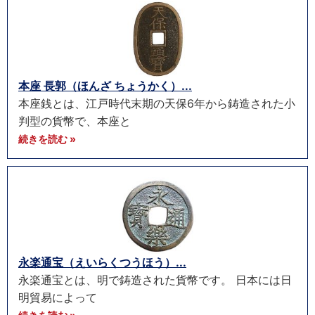
本座 長郭（ほんざ ちょうかく）...
本座銭とは、江戸時代末期の天保6年から鋳造された小
判型の貨幣で、本座と
続きを読む »
永楽通宝（えいらくつうほう）...
永楽通宝とは、明で鋳造された貨幣です。 日本には日
明貿易によって