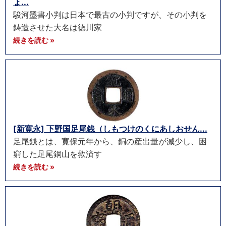
ょ...
駿河墨書小判は日本で最古の小判ですが、その小判を
鋳造させた大名は徳川家
続きを読む »
[新寛永] 下野国足尾銭（しもつけのくにあしおせん...
足尾銭とは、寛保元年から、銅の産出量が減少し、困
窮した足尾銅山を救済す
続きを読む »