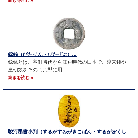
続きを読む »
鐚銭（びたせん・びたぜに）...
鐚銭とは、室町時代から江戸時代の日本で、渡来銭や
皇朝銭をそのまま型に用
続きを読む »
駿河墨書小判（するがすみがきこばん・するがぼくし