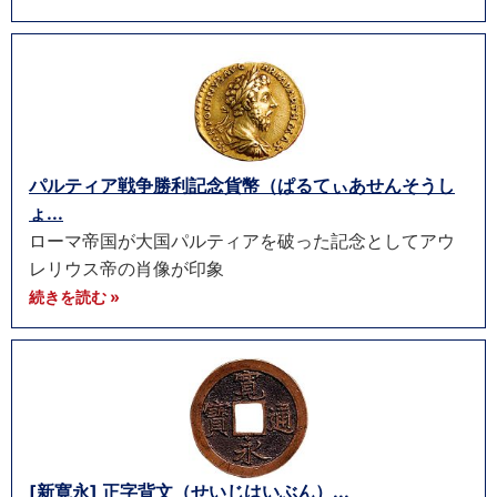
パルティア戦争勝利記念貨幣（ぱるてぃあせんそうし
ょ...
ローマ帝国が大国パルティアを破った記念としてアウ
レリウス帝の肖像が印象
続きを読む »
[新寛永] 正字背文（せいじはいぶん）...