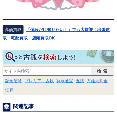
高価買取
「値段だけ知りたい！」でも大歓迎！出張買
取・宅配買取・店頭買取OK
検索
記念硬貨
プレミア 古銭
寛永通宝
五銭
万延大判金
江戸
関連記事