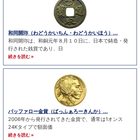
和同開珎（わどうかいちん・わどうかいほう）...
和同開珎は、和銅元年８月１０日に、日本で鋳造・発
行された銭貨であり、日
続きを読む »
バッファロー金貨（ばっふぁろーきんか）...
2006年から発行されてきた金貨で、通常は1オンス
24Kタイプで額面価
続きを読む »