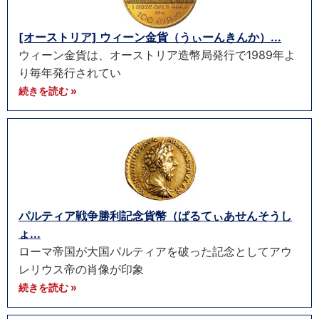
[オーストリア] ウィーン金貨（うぃーんきんか）...
ウィーン金貨は、オーストリア造幣局発行で1989年よ
り毎年発行されてい
続きを読む »
パルティア戦争勝利記念貨幣（ぱるてぃあせんそうし
ょ...
ローマ帝国が大国パルティアを破った記念としてアウ
レリウス帝の肖像が印象
続きを読む »