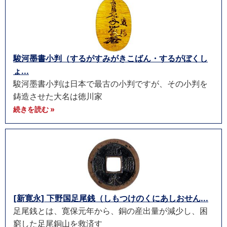
駿河墨書小判（するがすみがきこばん・するがぼくし
ょ...
駿河墨書小判は日本で最古の小判ですが、その小判を
鋳造させた大名は徳川家
続きを読む »
[新寛永] 下野国足尾銭（しもつけのくにあしおせん...
足尾銭とは、寛保元年から、銅の産出量が減少し、困
窮した足尾銅山を救済す