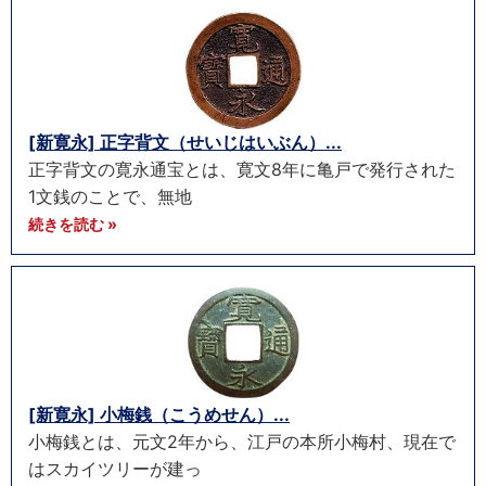
[新寛永] 正字背文（せいじはいぶん）...
正字背文の寛永通宝とは、寛文8年に亀戸で発行された
1文銭のことで、無地
続きを読む »
[新寛永] 小梅銭（こうめせん）...
小梅銭とは、元文2年から、江戸の本所小梅村、現在で
はスカイツリーが建っ