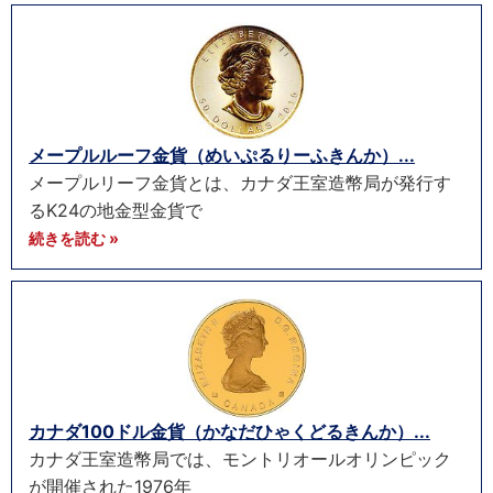
メープルルーフ金貨（めいぷるりーふきんか）...
メープルリーフ金貨とは、カナダ王室造幣局が発行す
るK24の地金型金貨で
続きを読む »
カナダ100ドル金貨（かなだひゃくどるきんか）...
カナダ王室造幣局では、モントリオールオリンピック
が開催された1976年