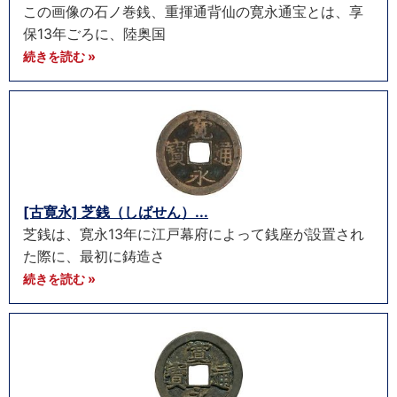
この画像の石ノ巻銭、重揮通背仙の寛永通宝とは、享
保13年ごろに、陸奥国
続きを読む »
[古寛永] 芝銭（しばせん）...
芝銭は、寛永13年に江戸幕府によって銭座が設置され
た際に、最初に鋳造さ
続きを読む »