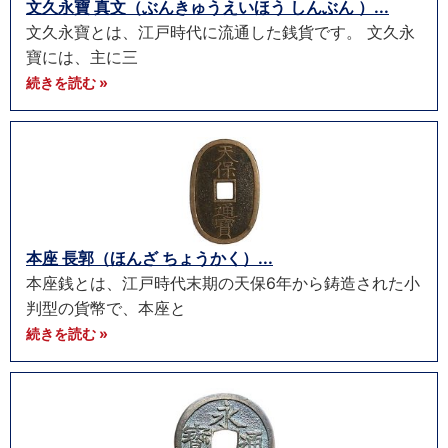
文久永寶 真文（ぶんきゅうえいほう しんぶん ）...
文久永寶とは、江戸時代に流通した銭貨です。 文久永
寶には、主に三
続きを読む »
本座 長郭（ほんざ ちょうかく）...
本座銭とは、江戸時代末期の天保6年から鋳造された小
判型の貨幣で、本座と
続きを読む »