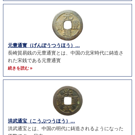
元豊通寳（げんぽうつうほう）...
長崎貿易銭の元豊通寳とは、中国の北宋時代に鋳造さ
れた宋銭である元豊通寳
続きを読む »
洪武通宝（こうぶつうほう）...
洪武通宝とは、中国の明代に鋳造されるようになった