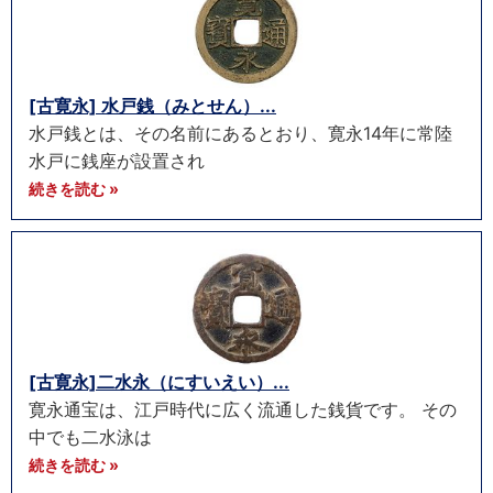
[古寛永] 水戸銭（みとせん）...
水戸銭とは、その名前にあるとおり、寛永14年に常陸
水戸に銭座が設置され
続きを読む »
[古寛永]二水永（にすいえい）...
寛永通宝は、江戸時代に広く流通した銭貨です。 その
中でも二水泳は
続きを読む »