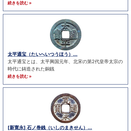
続きを読む »
太平通宝（たいへいつうほう）...
太平通宝とは、太平興国元年、北宋の第2代皇帝太宗の
時代に鋳造された銅銭
続きを読む »
[新寛永] 石ノ巻銭（いしのまきせん）...