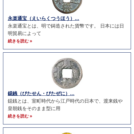
永楽通宝（えいらくつうほう）...
永楽通宝とは、明で鋳造された貨幣です。 日本には日
明貿易によって
続きを読む »
鐚銭（びたせん・びたぜに）...
鐚銭とは、室町時代から江戸時代の日本で、渡来銭や
皇朝銭をそのまま型に用
続きを読む »